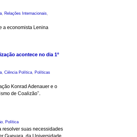
ca
,
Relações Internacionais
,
ue a economista Lenina
ização acontece no dia 1º
ca
,
Ciência Política
,
Políticas
dação Konrad Adenauer e o
lismo de Coalizão".
ão
,
Política
a resolver suas necessidades
ier Guevara, da Universidade