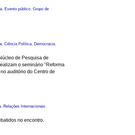
ca
,
Evento público
,
Grupo de
ca
,
Ciência Política
,
Democracia
,
 Núcleo de Pesquisa de
realizam o seminário "Reforma
 no auditório do Centro de
a
,
Relações Internacionais
,
ebatidos no encontro.