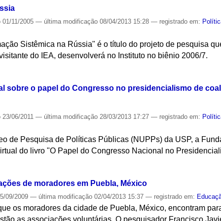
ssia
o
01/11/2005
—
última modificação
08/04/2013 15:28
— registrado em:
Políti
ação Sistêmica na Rússia" é o título do projeto de pesquisa q
sitante do IEA, desenvolverá no Instituto no biênio 2006/7.
S
tal sobre o papel do Congresso no presidencialismo de coal
o
23/06/2011
—
última modificação
28/03/2013 17:27
— registrado em:
Políti
cleo de Pesquisa de Políticas Públicas (NUPPs) da USP, a Fun
irtual do livro "O Papel do Congresso Nacional no Presidencia
S
iações de moradores em Puebla, México
5/09/2009
—
última modificação
02/04/2013 15:37
— registrado em:
Educaç
 que os moradores da cidade de Puebla, México, encontram par
stão as associações voluntárias. O pesquisador Francisco Jav