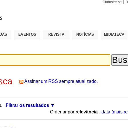
Cadastre-se
Busca
Busca
Avançad
OAS
EVENTOS
REVISTA
NOTÍCIAS
MIDIATECA
sca
Assinar um RSS sempre atualizado.
o.
Filtrar os resultados
Ordenar por
relevância
·
data (mais re