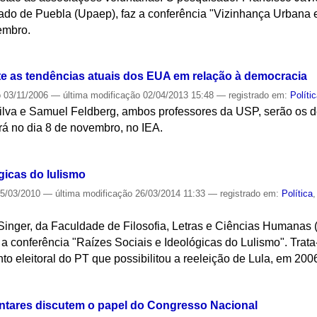
do de Puebla (Upaep), faz a conferência "Vizinhança Urbana 
embro.
S
e as tendências atuais dos EUA em relação à democracia
o
03/11/2006
—
última modificação
02/04/2013 15:48
— registrado em:
Políti
ilva e Samuel Feldberg, ambos professores da USP, serão os 
rá no dia 8 de novembro, no IEA.
S
ógicas do lulismo
5/03/2010
—
última modificação
26/03/2014 11:33
— registrado em:
Política
é Singer, da Faculdade de Filosofia, Letras e Ciências Humanas
 a conferência "Raízes Sociais e Ideológicas do Lulismo". Trat
o eleitoral do PT que possibilitou a reeleição de Lula, em 200
S
ntares discutem o papel do Congresso Nacional