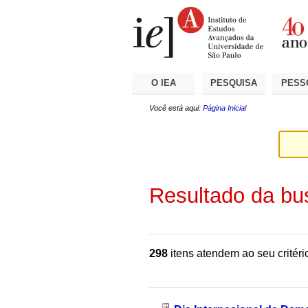
Ir
Ferramentas
Seções
para
Pessoais
o
conteúdo.
|
Ir
para
a
O IEA
PESQUISA
PESS
navegação
Você está aqui:
Página Inicial
Resultado da bu
298
itens atendem ao seu critéri