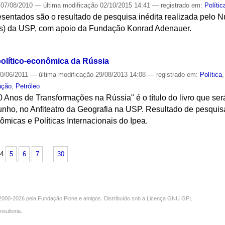
07/08/2010
—
última modificação
02/10/2015 14:41
— registrado em:
Polític
esentados são o resultado de pesquisa inédita realizada pelo 
Ps) da USP, com apoio da Fundação Konrad Adenauer.
S
político-econômica da Rússia
0/06/2011
—
última modificação
29/08/2013 14:08
— registrado em:
Política
ação
,
Petróleo
 Anos de Transformações na Rússia" é o título do livro que se
nho, no Anfiteatro da Geografia na USP. Resultado de pesquisa
micas e Políticas Internacionais do Ipea.
S
4
5
6
7
…
30
000-2026 pela
Fundação Plone
e amigos. Distribuído sob a
Licença GNU GPL
.
nsultoria
.