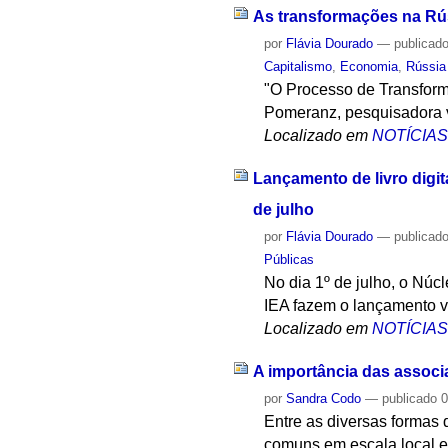
As transformações na Rú
por
Flávia Dourado
—
publicad
Capitalismo
,
Economia
,
Rússia
"O Processo de Transform
Pomeranz, pesquisadora vi
Localizado em
NOTÍCIA
Lançamento de livro digi
de julho
por
Flávia Dourado
—
publicad
Públicas
No dia 1º de julho, o Nú
IEA fazem o lançamento v
Localizado em
NOTÍCIA
A importância das assoc
por
Sandra Codo
—
publicado
0
Entre as diversas formas
comuns em escala local e