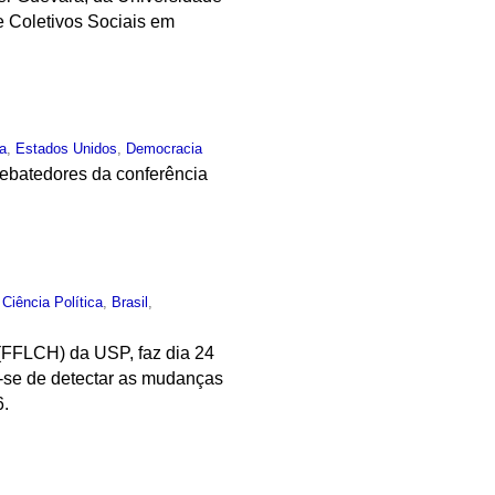
e Coletivos Sociais em
ca
,
Estados Unidos
,
Democracia
debatedores da conferência
,
Ciência Política
,
Brasil
,
 (FFLCH) da USP, faz dia 24
a-se de detectar as mudanças
6.