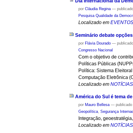
Dia Internacional da Dem
por
Cláudia Regina
—
publicad
Pesquisa Qualidade da Democr
Localizado em
EVENTO
Seminário debate opções p
por
Flávia Dourado
—
publicad
Congresso Nacional
Com o objetivo de contrib
Políticas Públicas (NUPP
Política: Sistema Eleitora
Computação Eletrônica (
Localizado em
NOTÍCIA
América do Sul é tema de
por
Mauro Bellesa
—
publicado
Geopolítica
,
Segurança Internac
Integração, geoestratégia
Localizado em
NOTÍCIA