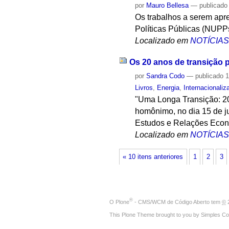
por
Mauro Bellesa
—
publicado
Os trabalhos a serem apr
Políticas Públicas (NUP
Localizado em
NOTÍCIA
Os 20 anos de transição 
por
Sandra Codo
—
publicado
1
Livros
,
Energia
,
Internacionaliz
"Uma Longa Transição: 20
homônimo, no dia 15 de ju
Estudos e Relações Econô
Localizado em
NOTÍCIA
« 10 itens anteriores
1
2
3
®
O
Plone
- CMS/WCM de Código Aberto
tem
©
2
This Plone Theme brought to you by
Simples Co