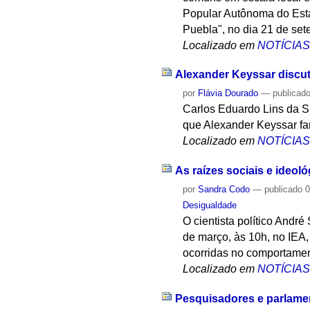
Popular Autônoma do Esta
Puebla", no dia 21 de set
Localizado em
NOTÍCIA
Alexander Keyssar discut
por
Flávia Dourado
—
publicad
Carlos Eduardo Lins da S
que Alexander Keyssar fa
Localizado em
NOTÍCIA
As raízes sociais e ideol
por
Sandra Codo
—
publicado
0
Desigualdade
O cientista político Andr
de março, às 10h, no IEA,
ocorridas no comportament
Localizado em
NOTÍCIA
Pesquisadores e parlame