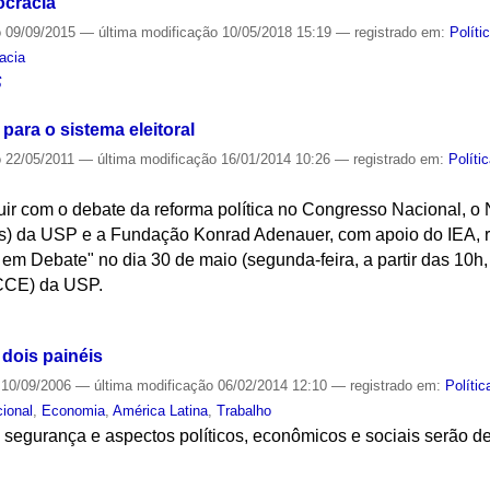
ocracia
o
09/09/2015
—
última modificação
10/05/2018 15:19
— registrado em:
Políti
acia
S
ara o sistema eleitoral
o
22/05/2011
—
última modificação
16/01/2014 10:26
— registrado em:
Políti
uir com o debate da reforma política no Congresso Nacional, o
s) da USP e a Fundação Konrad Adenauer, com apoio do IEA, 
l em Debate" no dia 30 de maio (segunda-feira, a partir das 10h,
CCE) da USP.
S
 dois painéis
10/09/2006
—
última modificação
06/02/2014 12:10
— registrado em:
Polític
ional
,
Economia
,
América Latina
,
Trabalho
, segurança e aspectos políticos, econômicos e sociais serão d
S