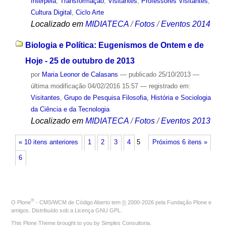
Interpela
,
Transformação
,
Visitantes
,
Professores Visitantes
,
Cultura Digital
,
Ciclo Arte
Localizado em
MIDIATECA
/
Fotos
/
Eventos 2014
Biologia e Política: Eugenismos de Ontem e de
Hoje - 25 de outubro de 2013
por
Maria Leonor de Calasans
—
publicado
25/10/2013
—
última modificação
04/02/2016 15:57
— registrado em:
Visitantes
,
Grupo de Pesquisa Filosofia, História e Sociologia
da Ciência e da Tecnologia
Localizado em
MIDIATECA
/
Fotos
/
Eventos 2013
« 10 itens anteriores
1
2
3
4
5
Próximos 6 itens »
6
®
O
Plone
- CMS/WCM de Código Aberto
tem
©
2000-2026 pela
Fundação Plone
e
amigos. Distribuído sob a
Licença GNU GPL
.
This Plone Theme brought to you by
Simples Consultoria
.