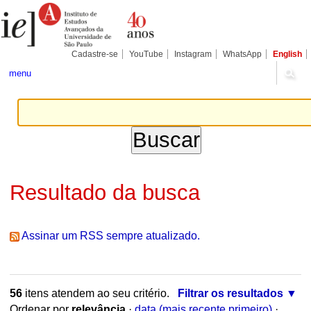
Ir
Ferramentas
Seções
para
Pessoais
o
conteúdo.
|
Cadastre-se
YouTube
Instagram
WhatsApp
English
Ir
para
menu
a
navegação
Resultado da busca
Assinar um RSS sempre atualizado.
56
itens atendem ao seu critério.
Filtrar os resultados
Ordenar por
relevância
·
data (mais recente primeiro)
·