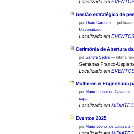
Localizado em
EVENTO
Gestão estratégica de pe
por
Thais Cardoso
—
publicado
Universidade
Localizado em
EVENTO
Cerimônia de Abertura d
por
Sandra Sedini
—
última mo
Semanas Franco-Uspian
Localizado em
EVENTO
Mulheres & Engenharia pa
por
Maria Leonor de Calasans
capa
Localizado em
MIDIATE
Eventos 2025
por
Maria Leonor de Calasans
Localizado em
MIDIATE