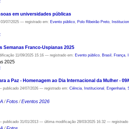
S
ssoas em universidades públicas
03/07/2025
— registrado em:
Evento público
,
Polo Ribeirão Preto
,
Institucion
S
as Semanas Franco-Uspianas 2025
dificação
11/09/2025 15:16
— registrado em:
Evento público
,
Brasil
,
França
,
as 2025
S
ra a Paz - Homenagem ao Dia Internacional da Mulher - 09/
—
publicado
24/07/2026
— registrado em:
Ciência
,
Institucional
,
Engenharia
,
CA
/
Fotos
/
Eventos 2026
—
publicado
31/01/2013
—
última modificação
28/03/2025 16:32
— registrad
CA
/
Fotos