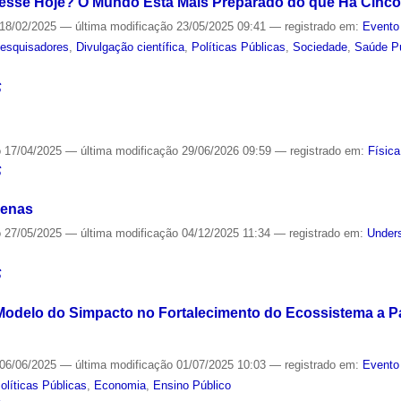
esse Hoje? O Mundo Está Mais Preparado do que Há Cinc
18/02/2025
—
última modificação
23/05/2025 09:41
— registrado em:
Evento
esquisadores
,
Divulgação científica
,
Políticas Públicas
,
Sociedade
,
Saúde P
S
o
17/04/2025
—
última modificação
29/06/2026 09:59
— registrado em:
Física
S
genas
o
27/05/2025
—
última modificação
04/12/2025 11:34
— registrado em:
Unders
S
odelo do Simpacto no Fortalecimento do Ecossistema a Pa
06/06/2025
—
última modificação
01/07/2025 10:03
— registrado em:
Evento
olíticas Públicas
,
Economia
,
Ensino Público