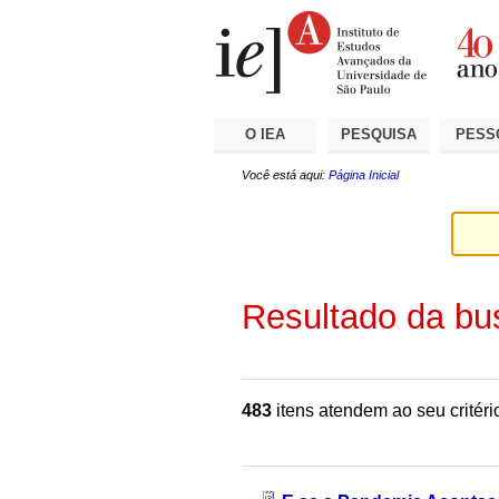
Ir
Ferramentas
Seções
para
Pessoais
o
conteúdo.
|
Ir
para
a
O IEA
PESQUISA
PESS
navegação
Você está aqui:
Página Inicial
Resultado da bu
483
itens atendem ao seu critéri