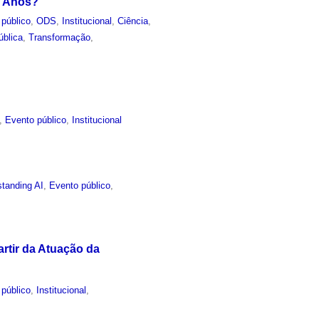
o Anos?
 público
,
ODS
,
Institucional
,
Ciência
,
ública
,
Transformação
,
,
Evento público
,
Institucional
tanding AI
,
Evento público
,
rtir da Atuação da
 público
,
Institucional
,