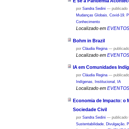
E se a Pandemia Acontec
por
Sandra Sedini
—
publicado
Mudanças Globais
,
Covid-19
,
P
Conhecimento
Localizado em
EVENTO
Bohm in Brazil
por
Cláudia Regina
—
publicad
Localizado em
EVENTO
IA em Comunidades Indí
por
Cláudia Regina
—
publicad
Indígenas
,
Institucional
,
IA
Localizado em
EVENTO
Economia de Impacto: o M
Sociedade Civil
por
Sandra Sedini
—
publicado
Sustentabilidade
,
Divulgação
,
P