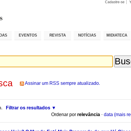
Cadastre-se
Busca
Busca
Avançad
OAS
EVENTOS
REVISTA
NOTÍCIAS
MIDIATECA
sca
Assinar um RSS sempre atualizado.
o.
Filtrar os resultados
Ordenar por
relevância
·
data (mais re