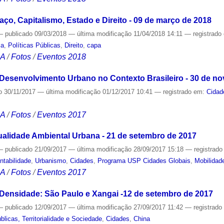
paço, Capitalismo, Estado e Direito - 09 de março de 2018
—
publicado
09/03/2018
—
última modificação
11/04/2018 14:11
— registrado
ca
,
Políticas Públicas
,
Direito
,
capa
CA
/
Fotos
/
Eventos 2018
 Desenvolvimento Urbano no Contexto Brasileiro - 30 de n
o
30/11/2017
—
última modificação
01/12/2017 10:41
— registrado em:
Cidad
CA
/
Fotos
/
Eventos 2017
alidade Ambiental Urbana - 21 de setembro de 2017
—
publicado
21/09/2017
—
última modificação
28/09/2017 15:18
— registrad
ntabilidade
,
Urbanismo
,
Cidades
,
Programa USP Cidades Globais
,
Mobilidad
CA
/
Fotos
/
Eventos 2017
Densidade: São Paulo e Xangai -12 de setembro de 2017
—
publicado
12/09/2017
—
última modificação
27/09/2017 11:42
— registrad
licas, Territorialidade e Sociedade
,
Cidades
,
China