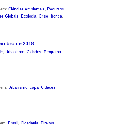
o em:
Ciências Ambientais
,
Recursos
es Globais
,
Ecologia
,
Crise Hídrica
,
tembro de 2018
de
,
Urbanismo
,
Cidades
,
Programa
o em:
Urbanismo
,
capa
,
Cidades
,
o em:
Brasil
,
Cidadania
,
Direitos