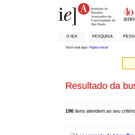
Ir
Ferramentas
Seções
para
Pessoais
o
conteúdo.
|
Ir
para
a
O IEA
PESQUISA
PESS
navegação
Você está aqui:
Página Inicial
Resultado da bu
196
itens atendem ao seu critéri