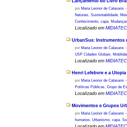
Lançamento do Livro Bra
por
Maria Leonor de Calasans
Naturais
,
Sustentabilidade
,
Mei
Conhecimento
,
capa
,
Mudanças
Localizado em
MIDIATE
UrbanSus: Instrumentos d
por
Maria Leonor de Calasans
USP Cidades Globais
,
Mobilid
Localizado em
MIDIATE
Henri Lefebvre e a Utopia
por
Maria Leonor de Calasans
Políticas Públicas
,
Grupo de Es
Localizado em
MIDIATE
Movimentos e Grupos Urba
por
Maria Leonor de Calasans
humanos
,
Urbanismo
,
capa
,
So
Localizado em
MIDIATE