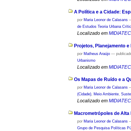
A Política e a Cidade: Es
por
Maria Leonor de Calasans
de Estudos Teoria Urbana Críti
Localizado em
MIDIATE
Projetos, Planejamento e
por
Matheus Araújo
—
publicad
Urbanismo
Localizado em
MIDIATE
Os Mapas de Ruído e a Qu
por
Maria Leonor de Calasans
(Cidade)
,
Meio Ambiente
,
Suste
Localizado em
MIDIATE
Macrometrópoles de Alta 
por
Maria Leonor de Calasans
Grupo de Pesquisa Políticas Púb