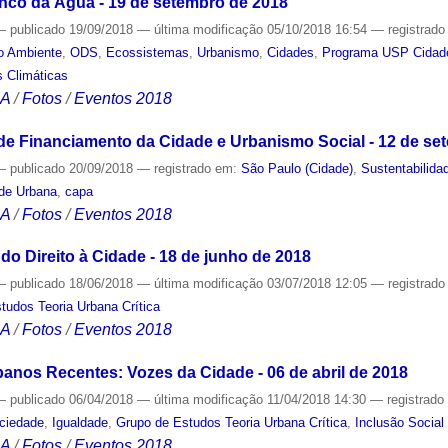
nco da Água - 19 de setembro de 2018
—
publicado
19/09/2018
—
última modificação
05/10/2018 16:54
— registrad
o Ambiente
,
ODS
,
Ecossistemas
,
Urbanismo
,
Cidades
,
Programa USP Cidad
 Climáticas
CA
/
Fotos
/
Eventos 2018
e Financiamento da Cidade e Urbanismo Social - 12 de se
—
publicado
20/09/2018
— registrado em:
São Paulo (Cidade)
,
Sustentabilida
ade Urbana
,
capa
CA
/
Fotos
/
Eventos 2018
 do Direito à Cidade - 18 de junho de 2018
—
publicado
18/06/2018
—
última modificação
03/07/2018 12:05
— registrad
tudos Teoria Urbana Crítica
CA
/
Fotos
/
Eventos 2018
nos Recentes: Vozes da Cidade - 06 de abril de 2018
—
publicado
06/04/2018
—
última modificação
11/04/2018 14:30
— registrad
ciedade
,
Igualdade
,
Grupo de Estudos Teoria Urbana Crítica
,
Inclusão Social
CA
/
Fotos
/
Eventos 2018