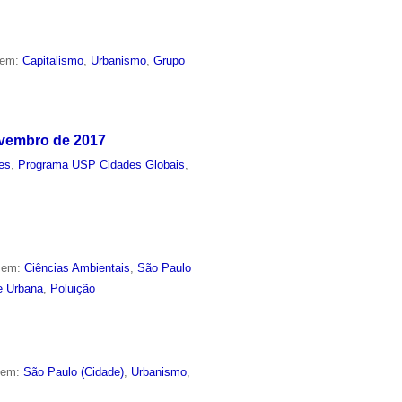
 em:
Capitalismo
,
Urbanismo
,
Grupo
ovembro de 2017
es
,
Programa USP Cidades Globais
,
o em:
Ciências Ambientais
,
São Paulo
e Urbana
,
Poluição
o em:
São Paulo (Cidade)
,
Urbanismo
,