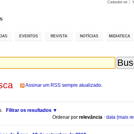
Cadastre-se
Busca
Busca
Avançad
OAS
EVENTOS
REVISTA
NOTÍCIAS
MIDIATECA
sca
Assinar um RSS sempre atualizado.
o.
Filtrar os resultados
Ordenar por
relevância
·
data (mais re