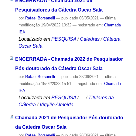
ENCERRADA - Chamada 2021 de
Pesquisadores da Cátedra Oscar Sala
por
Rafael Borsanelli
—
publicado
06/05/2021
—
última
modificação
19/04/2022 10:32
— registrado em:
Chamada
IEA
Localizado em
PESQUISA
/
Cátedras
/
Cátedra
Oscar Sala
ENCERRADA - Chamada 2022 de Pesquisador
Pós-doutorado da Cátedra Oscar Sala
por
Rafael Borsanelli
—
publicado
28/06/2021
—
última
modificação
15/02/2023 15:51
— registrado em:
Chamada
IEA
Localizado em
PESQUISA
/
…
/
Titulares da
Cátedra
/
Virgilio Almeida
Chamada 2021 de Pesquisador Pós-doutorado
da Cátedra Oscar Sala
por
Rafael Borsanelli
—
publicado
28/06/2021
—
última