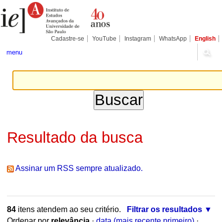
Ir
Ferramentas
Seções
para
Pessoais
o
conteúdo.
|
Cadastre-se
YouTube
Instagram
WhatsApp
English
Ir
para
menu
a
navegação
Resultado da busca
Assinar um RSS sempre atualizado.
84
itens atendem ao seu critério.
Filtrar os resultados
Ordenar por
relevância
·
data (mais recente primeiro)
·