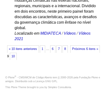
mudanças climáticas nas esferas nacionais,
regionais, municipais e a internacional. Dividido
em dois encontros, neste primeiro painel foram
discutidas as características, avanços e desafios
da governança climática com ênfase no nível
global.
Localizado em
MIDIATECA
/
Vídeos
/
Vídeos
2021
« 10 itens anteriores
1
…
6
7
8
Próximos 6 itens »
9
10
®
O
Plone
- CMS/WCM de Código Aberto
tem
©
2000-2026 pela
Fundação Plone
e
amigos. Distribuído sob a
Licença GNU GPL
.
This Plone Theme brought to you by
Simples Consultoria
.