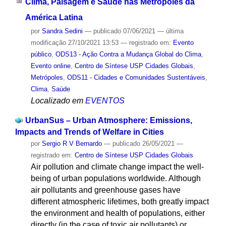
Clima, Paisagem e Saúde nas Metrópoles da
América Latina
por
Sandra Sedini
—
publicado
07/06/2021
—
última
modificação
27/10/2021 13:53
— registrado em:
Evento
público
,
ODS13 - Ação Contra a Mudança Global do Clima
,
Evento online
,
Centro de Síntese USP Cidades Globais
,
Metrópoles
,
ODS11 - Cidades e Comunidades Sustentáveis
,
Clima
,
Saúde
Localizado em
EVENTOS
UrbanSus – Urban Atmosphere: Emissions,
Impacts and Trends of Welfare in Cities
por
Sergio R V Bernardo
—
publicado
26/05/2021
—
registrado em:
Centro de Síntese USP Cidades Globais
Air pollution and climate change impact the well-
being of urban populations worldwide. Although
air pollutants and greenhouse gases have
different atmospheric lifetimes, both greatly impact
the environment and health of populations, either
directly (in the case of toxic air pollutants) or