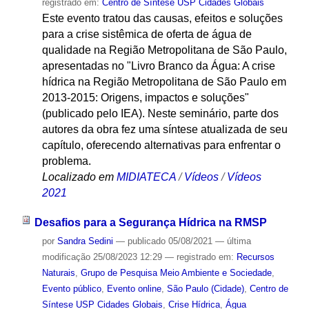
registrado em:
Centro de Síntese USP Cidades Globais
Este evento tratou das causas, efeitos e soluções
para a crise sistêmica de oferta de água de
qualidade na Região Metropolitana de São Paulo,
apresentadas no "Livro Branco da Água: A crise
hídrica na Região Metropolitana de São Paulo em
2013-2015: Origens, impactos e soluções"
(publicado pelo IEA). Neste seminário, parte dos
autores da obra fez uma síntese atualizada de seu
capítulo, oferecendo alternativas para enfrentar o
problema.
Localizado em
MIDIATECA
/
Vídeos
/
Vídeos
2021
Desafios para a Segurança Hídrica na RMSP
por
Sandra Sedini
—
publicado
05/08/2021
—
última
modificação
25/08/2023 12:29
— registrado em:
Recursos
Naturais
,
Grupo de Pesquisa Meio Ambiente e Sociedade
,
Evento público
,
Evento online
,
São Paulo (Cidade)
,
Centro de
Síntese USP Cidades Globais
,
Crise Hídrica
,
Água