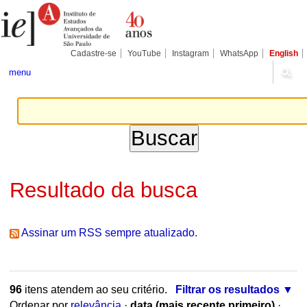
Ir
Ferramentas
Seções
para
Pessoais
o
conteúdo.
|
Cadastre-se
YouTube
Instagram
WhatsApp
English
Ir
para
menu
a
navegação
Resultado da busca
Assinar um RSS sempre atualizado.
96
itens atendem ao seu critério.
Filtrar os resultados
Ordenar por
relevância
·
data (mais recente primeiro)
·