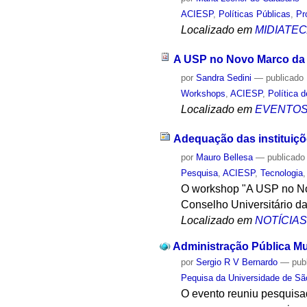
ACIESP
,
Políticas Públicas
,
Pr
Localizado em
MIDIATE
A USP no Novo Marco da 
por
Sandra Sedini
—
publicado
Workshops
,
ACIESP
,
Política 
Localizado em
EVENTO
Adequação das instituiç
por
Mauro Bellesa
—
publicado
Pesquisa
,
ACIESP
,
Tecnologia
O workshop "A USP no Nov
Conselho Universitário da
Localizado em
NOTÍCIA
Administração Pública Mun
por
Sergio R V Bernardo
—
pub
Pequisa da Universidade de Sã
O evento reuniu pesquisa