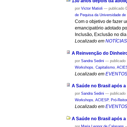
130 anos depois da aboli
por
Victor Matioli
—
publicado
0
de Pequisa da Universidade de
Com o objetivo de fazer 
emancipatório adotado po
Inclusão, Exclusão no dia
Localizado em
NOTÍCIA
A Reinvenção do Dinheiro
por
Sandra Sedini
—
publicado
Workshops
,
Capitalismo
,
ACIE
Localizado em
EVENTO
A Saúde no Brasil após a
por
Sandra Sedini
—
publicado
Workshops
,
ACIESP
,
Pró-Reito
Localizado em
EVENTO
A Saúde no Brasil após a
por
Maria Leonor de Calasans