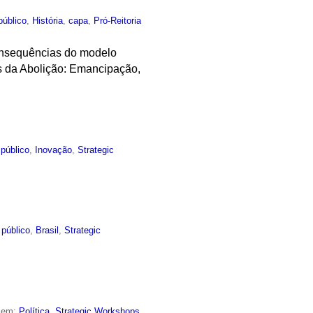
público
,
História
,
capa
,
Pró-Reitoria
consequências do modelo
os da Abolição: Emancipação,
público
,
Inovação
,
Strategic
 público
,
Brasil
,
Strategic
o em:
Política
,
Strategic Workshops
,