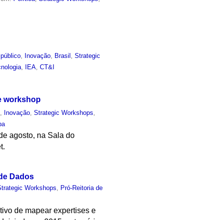
público
,
Inovação
,
Brasil
,
Strategic
cnologia
,
IEA
,
CT&I
de workshop
o
,
Inovação
,
Strategic Workshops
,
pa
de agosto, na Sala do
t.
 de Dados
Strategic Workshops
,
Pró-Reitoria de
tivo de mapear expertises e