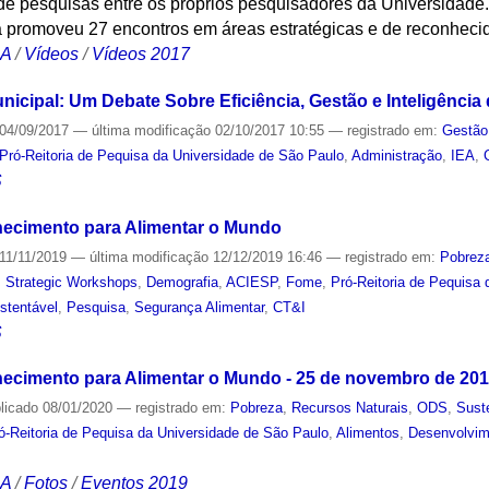
e pesquisas entre os próprios pesquisadores da Universidade. 
á promoveu 27 encontros em áreas estratégicas e de reconheci
CA
/
Vídeos
/
Vídeos 2017
nicipal: Um Debate Sobre Eficiência, Gestão e Inteligência
04/09/2017
—
última modificação
02/10/2017 10:55
— registrado em:
Gestão
Pró-Reitoria de Pequisa da Universidade de São Paulo
,
Administração
,
IEA
,
S
ecimento para Alimentar o Mundo
11/11/2019
—
última modificação
12/12/2019 16:46
— registrado em:
Pobrez
,
Strategic Workshops
,
Demografia
,
ACIESP
,
Fome
,
Pró-Reitoria de Pequisa
stentável
,
Pesquisa
,
Segurança Alimentar
,
CT&I
S
ecimento para Alimentar o Mundo - 25 de novembro de 20
licado
08/01/2020
— registrado em:
Pobreza
,
Recursos Naturais
,
ODS
,
Sust
ó-Reitoria de Pequisa da Universidade de São Paulo
,
Alimentos
,
Desenvolvim
CA
/
Fotos
/
Eventos 2019