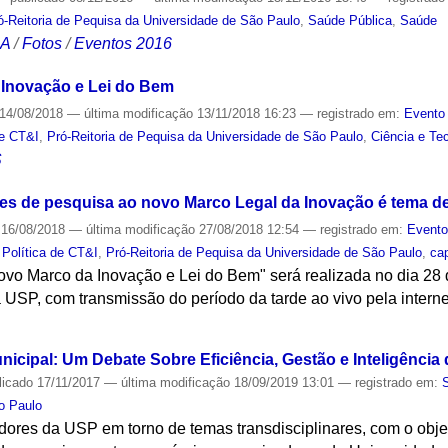
ó-Reitoria de Pequisa da Universidade de São Paulo
,
Saúde Pública
,
Saúde
CA
/
Fotos
/
Eventos 2016
Inovação e Lei do Bem
14/08/2018
—
última modificação
13/11/2018 16:23
— registrado em:
Evento 
de CT&I
,
Pró-Reitoria de Pequisa da Universidade de São Paulo
,
Ciência e Te
S
ões de pesquisa ao novo Marco Legal da Inovação é tema 
16/08/2018
—
última modificação
27/08/2018 12:54
— registrado em:
Event
,
Política de CT&I
,
Pró-Reitoria de Pequisa da Universidade de São Paulo
,
ca
o Marco da Inovação e Lei do Bem" será realizada no dia 28 
 USP, com transmissão do período da tarde ao vivo pela interne
S
icipal: Um Debate Sobre Eficiência, Gestão e Inteligência
licado
17/11/2017
—
última modificação
18/09/2019 13:01
— registrado em:
o Paulo
dores da USP em torno de temas transdisciplinares, com o obje