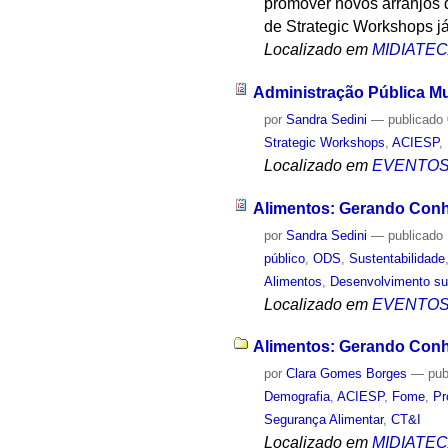
promover novos arranjos d
de Strategic Workshops j
Localizado em
MIDIATE
Administração Pública Mu
por
Sandra Sedini
—
publicado
Strategic Workshops
,
ACIESP
,
Localizado em
EVENTO
Alimentos: Gerando Conh
por
Sandra Sedini
—
publicado
público
,
ODS
,
Sustentabilidade
Alimentos
,
Desenvolvimento su
Localizado em
EVENTO
Alimentos: Gerando Conh
por
Clara Gomes Borges
—
pub
Demografia
,
ACIESP
,
Fome
,
Pr
Segurança Alimentar
,
CT&I
Localizado em
MIDIATE