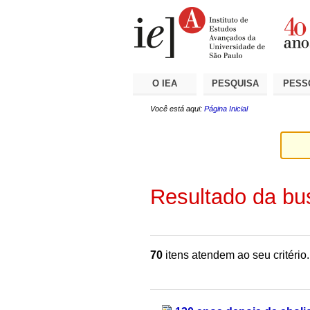
Ir
Ferramentas
Seções
para
Pessoais
o
conteúdo.
|
Ir
para
a
O IEA
PESQUISA
PESS
navegação
Você está aqui:
Página Inicial
Resultado da bu
70
itens atendem ao seu critério.