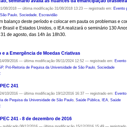
ção, seminário avalia as nuances da emancipação brasileira
1/08/2018
—
última modificação
31/08/2018 13:23
— registrado em:
Evento 
 São Paulo
,
Sociedade
,
Escravidão
um balanço deste período e colocar em pauta os problemas e 
r Brasil e Estados Unidos, o IEA realizará o seminário 130 An
 31 de agosto, das 14h às 18h30.
S
 e a Emergência de Moedas Criativas
14/09/2016
—
última modificação
06/11/2024 12:52
— registrado em:
Evento 
SP
,
Pró-Reitoria de Pequisa da Universidade de São Paulo
,
Sociedade
S
 PEC 241
24/10/2016
—
última modificação
19/12/2016 16:37
— registrado em:
Evento
ria de Pequisa da Universidade de São Paulo
,
Saúde Pública
,
IEA
,
Saúde
S
 PEC 241 - 8 de dezembro de 2016
—
publicado
08/12/2016
—
última modificação
15/12/2016 15:49
— registrad