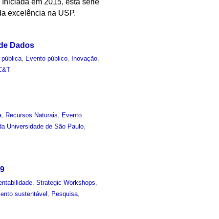
Iniciada em 2015, esta série
da excelência na USP.
 de Dados
 pública
,
Evento público
,
Inovação
,
C&T
a
,
Recursos Naturais
,
Evento
 da Universidade de São Paulo
,
19
entabilidade
,
Strategic Workshops
,
ento sustentável
,
Pesquisa
,