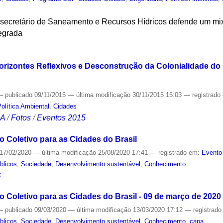
 secretário de Saneamento e Recursos Hídricos defende um mi
tegrada
S
rizontes Reflexivos e Desconstrução da Colonialidade do P
—
publicado
09/11/2015
—
última modificação
30/11/2015 15:03
— registrado
olítica Ambiental
,
Cidades
CA
/
Fotos
/
Eventos 2015
o Coletivo para as Cidades do Brasil
17/02/2020
—
última modificação
25/08/2020 17:41
— registrado em:
Evento
blicos
,
Sociedade
,
Desenvolvimento sustentável
,
Conhecimento
S
 Coletivo para as Cidades do Brasil - 09 de março de 2020
—
publicado
09/03/2020
—
última modificação
13/03/2020 17:12
— registrad
blicos
,
Sociedade
,
Desenvolvimento sustentável
,
Conhecimento
,
capa