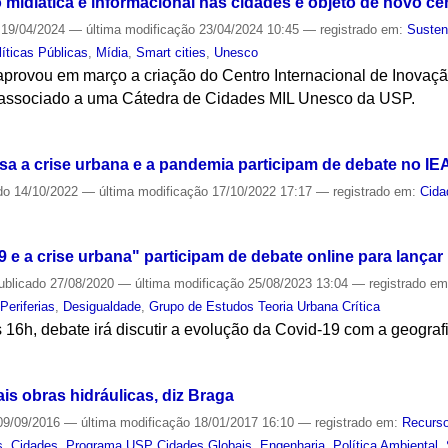
 midiática e informacional nas cidades é objeto de novo ce
19/04/2024
—
última modificação
23/04/2024 10:45
— registrado em:
Susten
líticas Públicas
,
Mídia
,
Smart cities
,
Unesco
aprovou em março a criação do Centro Internacional de Inovaç
 associado a uma Cátedra de Cidades MIL Unesco da USP.
S
isa a crise urbana e a pandemia participam de debate no IE
do
14/10/2022
—
última modificação
17/10/2022 17:17
— registrado em:
Cida
S
9 e a crise urbana" participam de debate online para lançar
ublicado
27/08/2020
—
última modificação
25/08/2023 13:04
— registrado e
,
Periferias
,
Desigualdade
,
Grupo de Estudos Teoria Urbana Crítica
 16h, debate irá discutir a evolução da Covid-19 com a geografi
S
ais obras hidráulicas, diz Braga
9/09/2016
—
última modificação
18/01/2017 16:10
— registrado em:
Recurso
s
,
Cidades
,
Programa USP Cidades Globais
,
Engenharia
,
Política Ambiental
,