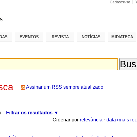
Cadastre-se
Busca
Busca
Avançad
OAS
EVENTOS
REVISTA
NOTÍCIAS
MIDIATECA
sca
Assinar um RSS sempre atualizado.
o.
Filtrar os resultados
Ordenar por
relevância
·
data (mais rec