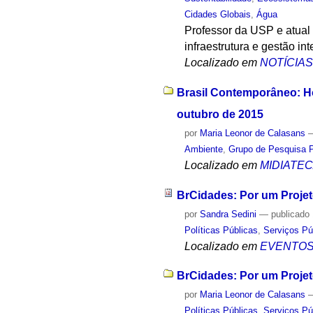
Cidades Globais
,
Água
Professor da USP e atual
infraestrutura e gestão in
Localizado em
NOTÍCIA
Brasil Contemporâneo: Ho
outubro de 2015
por
Maria Leonor de Calasans
Ambiente
,
Grupo de Pesquisa P
Localizado em
MIDIATE
BrCidades: Por um Projet
por
Sandra Sedini
—
publicado
Políticas Públicas
,
Serviços Pú
Localizado em
EVENTO
BrCidades: Por um Projeto
por
Maria Leonor de Calasans
Políticas Públicas
,
Serviços Pú