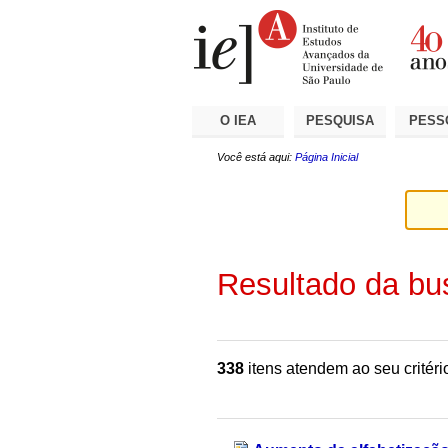
Ir
Ferramentas
Seções
para
Pessoais
o
conteúdo.
|
Ir
para
a
O IEA
PESQUISA
PESS
navegação
Você está aqui:
Página Inicial
Resultado da bu
338
itens atendem ao seu critéri