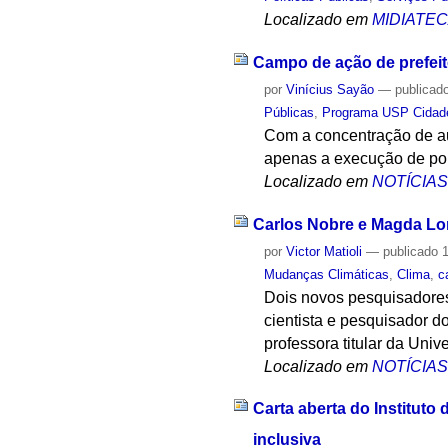
Localizado em
MIDIATE
Campo de ação de prefeito
por
Vinícius Sayão
—
publicad
Públicas
,
Programa USP Cidad
Com a concentração de au
apenas a execução de polí
Localizado em
NOTÍCIA
Carlos Nobre e Magda Lo
por
Victor Matioli
—
publicado
1
Mudanças Climáticas
,
Clima
,
c
Dois novos pesquisadores
cientista e pesquisador d
professora titular da Uni
Localizado em
NOTÍCIA
Carta aberta do Institut
inclusiva