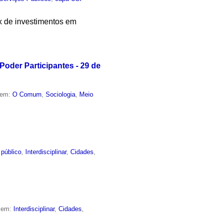
x de investimentos em
oder Participantes - 29 de
 em:
O Comum
,
Sociologia
,
Meio
 público
,
Interdisciplinar
,
Cidades
,
o em:
Interdisciplinar
,
Cidades
,