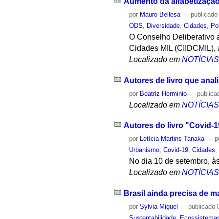
Aumento da alfabetização
por
Mauro Bellesa
—
publicado
ODS
,
Diversidade
,
Cidades
,
Po
O Conselho Deliberativo 
Cidades MIL (CIIDCMIL),
Localizado em
NOTÍCIA
Autores de livro que anal
por
Beatriz Herminio
—
publica
Localizado em
NOTÍCIA
Autores do livro "Covid-1
por
Letícia Martins Tanaka
—
p
Urbanismo
,
Covid-19
,
Cidades
No dia 10 de setembro, às
Localizado em
NOTÍCIA
Brasil ainda precisa de m
por
Sylvia Miguel
—
publicado
0
Sustentabilidade
,
Ecossistema