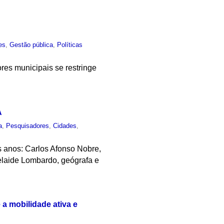
es
,
Gestão pública
,
Políticas
es municipais se restringe
A
a
,
Pesquisadores
,
Cidades
,
s anos: Carlos Afonso Nobre,
delaide Lombardo, geógrafa e
a mobilidade ativa e