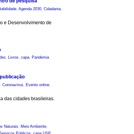
ntro de pesquisa
tabilidade
,
Agenda 2030
,
Cidadania
,
ão e Desenvolvimento de
A
des
,
Livros
,
capa
,
Pandemia
 publicação
m:
Coronavírus
,
Evento online
,
a das cidades brasileiras.
s Naturais
,
Meio Ambiente
,
Serviços Públicos
,
capa USP