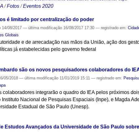
CA
/
Fotos
/
Eventos 2020
s é limitado por centralização do poder
o
14/08/2017
—
última modificação
16/08/2017 17:30
— registrado em:
Cidad
es Globais
toridade e de arrecadação nas mãos da União, ação dos gestor
ticas já estabelecidas pelo governo federal
S
mbardo são os novos pesquisadores colaboradores do IE
6/05/2018
—
última modificação
11/01/2019 15:11
— registrado em:
Pesquis
apa
 colaboradores integrarão o quadro do IEA pelos próximos doi
o Instituto Nacional de Pesquisas Espaciais (Inpe), e Magda A
versidade Estadual de São Paulo (Unesp).
S
o de Estudos Avançados da Universidade de São Paulo sobre 