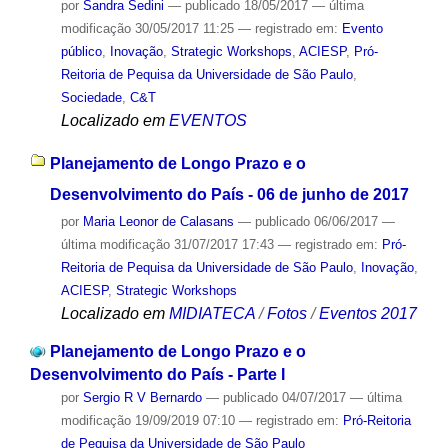
por
Sandra Sedini
—
publicado
18/05/2017
—
última
modificação
30/05/2017 11:25
— registrado em:
Evento
público
,
Inovação
,
Strategic Workshops
,
ACIESP
,
Pró-
Reitoria de Pequisa da Universidade de São Paulo
,
Sociedade
,
C&T
Localizado em
EVENTOS
Planejamento de Longo Prazo e o
Desenvolvimento do País - 06 de junho de 2017
por
Maria Leonor de Calasans
—
publicado
06/06/2017
—
última modificação
31/07/2017 17:43
— registrado em:
Pró-
Reitoria de Pequisa da Universidade de São Paulo
,
Inovação
,
ACIESP
,
Strategic Workshops
Localizado em
MIDIATECA
/
Fotos
/
Eventos 2017
Planejamento de Longo Prazo e o
Desenvolvimento do País - Parte I
por
Sergio R V Bernardo
—
publicado
04/07/2017
—
última
modificação
19/09/2019 07:10
— registrado em:
Pró-Reitoria
de Pequisa da Universidade de São Paulo