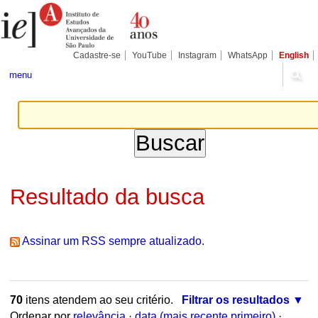
Ir
Ferramentas
Seções
para
Pessoais
o
conteúdo.
|
Cadastre-se
YouTube
Instagram
WhatsApp
English
Ir
para
menu
a
navegação
Resultado da busca
Assinar um RSS sempre atualizado.
70
itens atendem ao seu critério.
Filtrar os resultados
Ordenar por
relevância
·
data (mais recente primeiro)
·