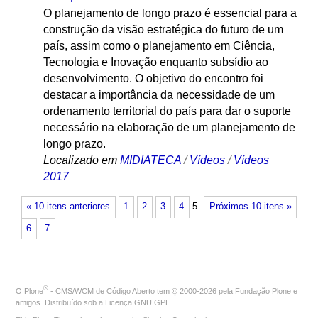
O planejamento de longo prazo é essencial para a
construção da visão estratégica do futuro de um
país, assim como o planejamento em Ciência,
Tecnologia e Inovação enquanto subsídio ao
desenvolvimento. O objetivo do encontro foi
destacar a importância da necessidade de um
ordenamento territorial do país para dar o suporte
necessário na elaboração de um planejamento de
longo prazo.
Localizado em
MIDIATECA
/
Vídeos
/
Vídeos
2017
« 10 itens anteriores
1
2
3
4
5
Próximos 10 itens »
6
7
®
O
Plone
- CMS/WCM de Código Aberto
tem
©
2000-2026 pela
Fundação Plone
e
amigos. Distribuído sob a
Licença GNU GPL
.