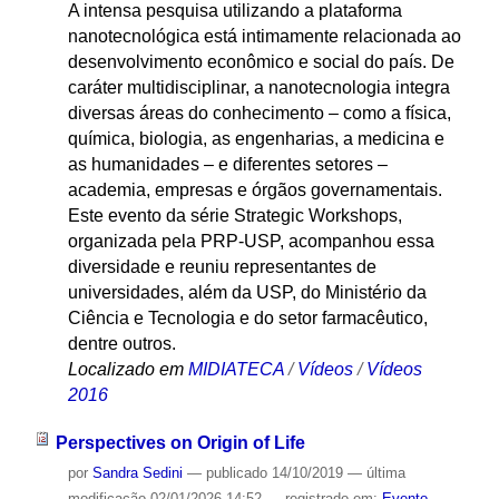
A intensa pesquisa utilizando a plataforma
nanotecnológica está intimamente relacionada ao
desenvolvimento econômico e social do país. De
caráter multidisciplinar, a nanotecnologia integra
diversas áreas do conhecimento – como a física,
química, biologia, as engenharias, a medicina e
as humanidades – e diferentes setores –
academia, empresas e órgãos governamentais.
Este evento da série Strategic Workshops,
organizada pela PRP-USP, acompanhou essa
diversidade e reuniu representantes de
universidades, além da USP, do Ministério da
Ciência e Tecnologia e do setor farmacêutico,
dentre outros.
Localizado em
MIDIATECA
/
Vídeos
/
Vídeos
2016
Perspectives on Origin of Life
por
Sandra Sedini
—
publicado
14/10/2019
—
última
modificação
02/01/2026 14:52
— registrado em:
Evento