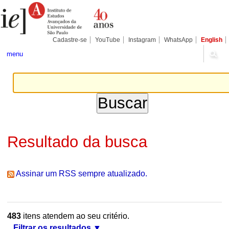
Ir
Ferramentas
Seções
para
Pessoais
o
conteúdo.
|
Cadastre-se
YouTube
Instagram
WhatsApp
English
Ir
para
menu
a
navegação
Resultado da busca
Assinar um RSS sempre atualizado.
483
itens atendem ao seu critério.
Filtrar os resultados