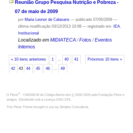
Reunião Grupo Pesquisa Nutrição e Pobreza -
07 de maio de 2009
por
Maria Leonor de Calasans
—
publicado
07/05/2009
—
última modificação
03/12/2013 10:08
— registrado em:
IEA
,
Institucional
Localizado em
MIDIATECA
/
Fotos
/
Eventos
Internos
« 10 itens anteriores
1
…
40
41
Próximos 10 itens »
42
43
44
45
46
…
49
®
O
Plone
- CMS/WCM de Código Aberto
tem
©
2000-2026 pela
Fundação Plone
e
amigos. Distribuído sob a
Licença GNU GPL
.
This Plone Theme brought to you by
Simples Consultoria
.