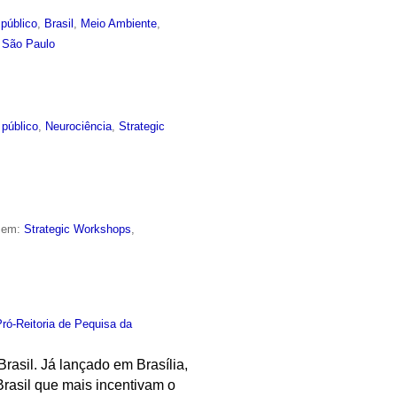
público
,
Brasil
,
Meio Ambiente
,
e São Paulo
 público
,
Neurociência
,
Strategic
o em:
Strategic Workshops
,
Pró-Reitoria de Pequisa da
asil. Já lançado em Brasília,
Brasil que mais incentivam o