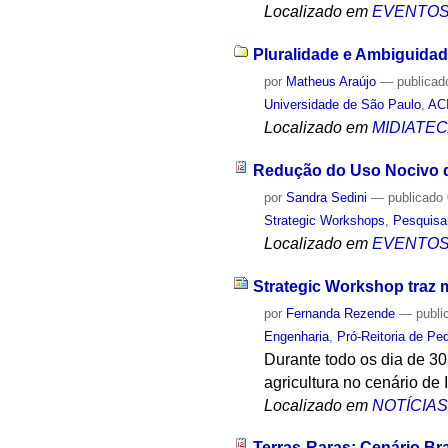
Localizado em
EVENTO
Pluralidade e Ambiguida
por
Matheus Araújo
—
publicad
Universidade de São Paulo
,
AC
Localizado em
MIDIATE
Redução do Uso Nocivo d
por
Sandra Sedini
—
publicado
Strategic Workshops
,
Pesquisa
Localizado em
EVENTO
Strategic Workshop traz mi
por
Fernanda Rezende
—
publi
Engenharia
,
Pró-Reitoria de Pe
Durante todo os dia de 30
agricultura no cenário de I
Localizado em
NOTÍCIA
Terras-Raras: Cenário Br