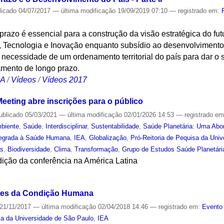
licado
04/07/2017
—
última modificação
19/09/2019 07:10
— registrado em:
razo é essencial para a construção da visão estratégica do fu
 Tecnologia e Inovação enquanto subsídio ao desenvolvimento. 
 necessidade de um ordenamento territorial do país para dar o 
mento de longo prazo.
CA
/
Vídeos
/
Vídeos 2017
eeting abre inscrições para o público
ublicado
05/03/2021
—
última modificação
02/01/2026 14:53
— registrado e
biente
,
Saúde
,
Interdisciplinar
,
Sustentabilidade
,
Saúde Planetária: Uma Abor
ntegrada à Saúde Humana
,
IEA
,
Globalização
,
Pró-Reitoria de Pequisa da Uni
as
,
Biodiversidade
,
Clima
,
Transformação
,
Grupo de Estudos Saúde Planetári
dição da conferência na América Latina
S
ades da Condição Humana
21/11/2017
—
última modificação
02/04/2018 14:46
— registrado em:
Evento 
sa da Universidade de São Paulo
,
IEA