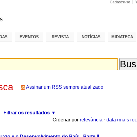
Cadastre-se
Busca
Busca
Avançad
OAS
EVENTOS
REVISTA
NOTÍCIAS
MIDIATECA
sca
Assinar um RSS sempre atualizado.
Filtrar os resultados
Ordenar por
relevância
·
data (mais rec
azo e o Desenvolvimento do País - Parte II