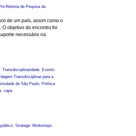
Pró-Reitoria de Pequisa da
turo de um país, assim como o
O objetivo do encontro foi
suporte necessário na
m:
Transdisciplinaridade
,
Evento
dagem Transdisciplinar para a
versidade de São Paulo
,
Política
a
,
capa
público
,
Strategic Workshops
,