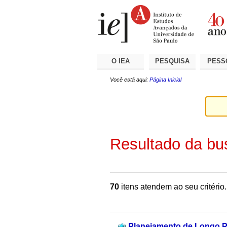
Ir
Ferramentas
Seções
para
Pessoais
o
conteúdo.
|
Ir
para
a
O IEA
PESQUISA
PESS
navegação
Você está aqui:
Página Inicial
Resultado da bu
70
itens atendem ao seu critério.
Planejamento de Longo Pr