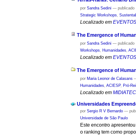
por
Sandra Sedini
—
publicado
Strategic Workshops
,
Sustentab
Localizado em
EVENTO
The Emergence of Human
por
Sandra Sedini
—
publicado
Workshops
,
Humanidades
,
ACI
Localizado em
EVENTO
The Emergence of Human 
por
Maria Leonor de Calasans
Humanidades
,
ACIESP
,
Pró-Rei
Localizado em
MIDIATE
Universidades Empreend
por
Sergio R V Bernardo
—
pub
Universidade de São Paulo
Este encontro apresentou
o ranking tem como propos