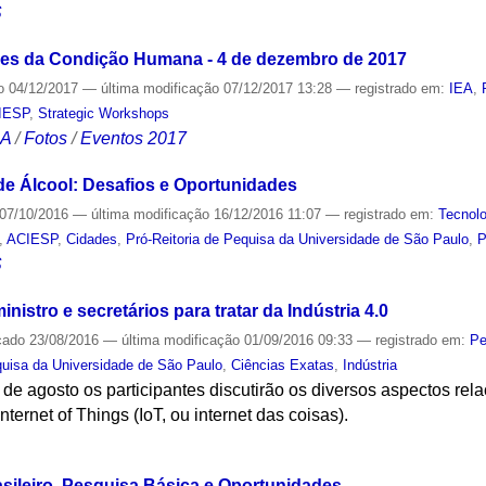
S
des da Condição Humana - 4 de dezembro de 2017
o
04/12/2017
—
última modificação
07/12/2017 13:28
— registrado em:
IEA
,
IESP
,
Strategic Workshops
CA
/
Fotos
/
Eventos 2017
e Álcool: Desafios e Oportunidades
07/10/2016
—
última modificação
16/12/2016 11:07
— registrado em:
Tecnolo
,
ACIESP
,
Cidades
,
Pró-Reitoria de Pequisa da Universidade de São Paulo
,
P
S
nistro e secretários para tratar da Indústria 4.0
cado
23/08/2016
—
última modificação
01/09/2016 09:33
— registrado em:
Pe
quisa da Universidade de São Paulo
,
Ciências Exatas
,
Indústria
 de agosto os participantes discutirão os diversos aspectos rel
nternet of Things (IoT, ou internet das coisas).
S
asileiro, Pesquisa Básica e Oportunidades