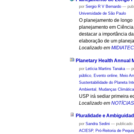
por
Sergio R V Bernardo
—
pub
Universidade de São Paulo
O planejamento de longo p
planejamento em Ciência,
destacar a importância da
elaboração de um planeja
Localizado em
MIDIATE
Planetary Health Annual M
por
Letícia Martins Tanaka
—
p
público
,
Evento online
,
Meio Am
Sustentabilidade do Planeta I
Ambiental
,
Mudanças Climátic
USP irá sediar primeira e
Localizado em
NOTÍCIA
Pluralidade e Ambiguid
por
Sandra Sedini
—
publicado
ACIESP
,
Pró-Reitoria de Pequi