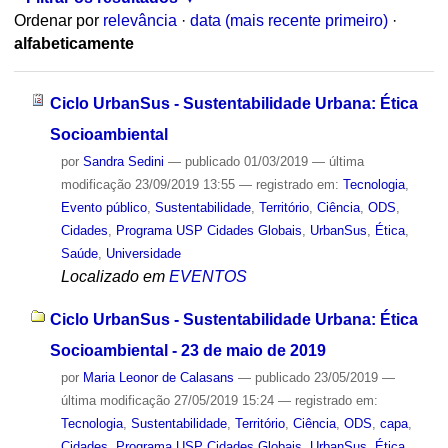
Ordenar por
relevância
·
data (mais recente primeiro)
·
alfabeticamente
Ciclo UrbanSus - Sustentabilidade Urbana: Ética
Socioambiental
por
Sandra Sedini
—
publicado
01/03/2019
—
última
modificação
23/09/2019 13:55
— registrado em:
Tecnologia
,
Evento público
,
Sustentabilidade
,
Território
,
Ciência
,
ODS
,
Cidades
,
Programa USP Cidades Globais
,
UrbanSus
,
Ética
,
Saúde
,
Universidade
Localizado em
EVENTOS
Ciclo UrbanSus - Sustentabilidade Urbana: Ética
Socioambiental - 23 de maio de 2019
por
Maria Leonor de Calasans
—
publicado
23/05/2019
—
última modificação
27/05/2019 15:24
— registrado em:
Tecnologia
,
Sustentabilidade
,
Território
,
Ciência
,
ODS
,
capa
,
Cidades
,
Programa USP Cidades Globais
,
UrbanSus
,
Ética
,