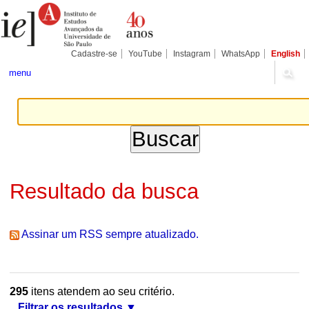
Ir
Ferramentas
Seções
para
Pessoais
o
conteúdo.
|
Cadastre-se
YouTube
Instagram
WhatsApp
English
Ir
para
menu
a
navegação
Resultado da busca
Assinar um RSS sempre atualizado.
295
itens atendem ao seu critério.
Filtrar os resultados