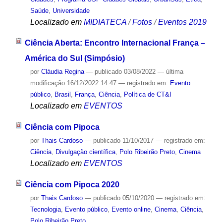
Saúde
,
Universidade
Localizado em
MIDIATECA
/
Fotos
/
Eventos 2019
Ciência Aberta: Encontro Internacional França –
América do Sul (Simpósio)
por
Cláudia Regina
—
publicado
03/08/2022
—
última
modificação
16/12/2022 14:47
— registrado em:
Evento
público
,
Brasil
,
França
,
Ciência
,
Política de CT&I
Localizado em
EVENTOS
Ciência com Pipoca
por
Thais Cardoso
—
publicado
11/10/2017
— registrado em:
Ciência
,
Divulgação científica
,
Polo Ribeirão Preto
,
Cinema
Localizado em
EVENTOS
Ciência com Pipoca 2020
por
Thais Cardoso
—
publicado
05/10/2020
— registrado em:
Tecnologia
,
Evento público
,
Evento online
,
Cinema
,
Ciência
,
Polo Ribeirão Preto