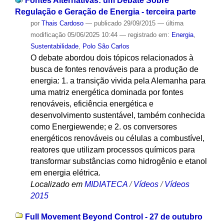
Fontes Alternativas: um Debate Sobre
Regulação e Geração de Energia - terceira parte
por
Thais Cardoso
—
publicado
29/09/2015
—
última
modificação
05/06/2025 10:44
— registrado em:
Energia
,
Sustentabilidade
,
Polo São Carlos
O debate abordou dois tópicos relacionados à
busca de fontes renováveis para a produção de
energia: 1. a transição vivida pela Alemanha para
uma matriz energética dominada por fontes
renováveis, eficiência energética e
desenvolvimento sustentável, também conhecida
como Energiewende; e 2. os conversores
energéticos renováveis ou células a combustível,
reatores que utilizam processos químicos para
transformar substâncias como hidrogênio e etanol
em energia elétrica.
Localizado em
MIDIATECA
/
Vídeos
/
Vídeos
2015
Full Movement Beyond Control - 27 de outubro