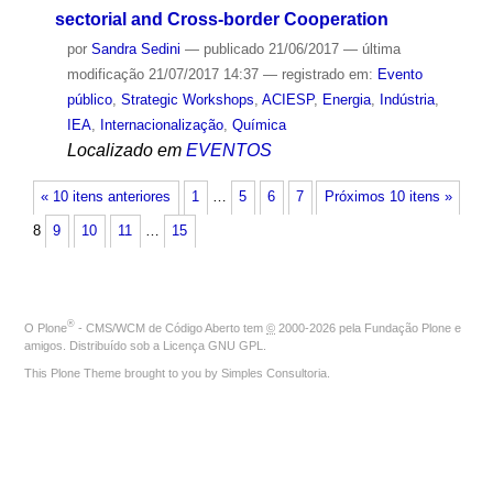
sectorial and Cross-border Cooperation
por
Sandra Sedini
—
publicado
21/06/2017
—
última
modificação
21/07/2017 14:37
— registrado em:
Evento
público
,
Strategic Workshops
,
ACIESP
,
Energia
,
Indústria
,
IEA
,
Internacionalização
,
Química
Localizado em
EVENTOS
« 10 itens anteriores
1
…
5
6
7
Próximos 10 itens »
8
9
10
11
…
15
®
O
Plone
- CMS/WCM de Código Aberto
tem
©
2000-2026 pela
Fundação Plone
e
amigos. Distribuído sob a
Licença GNU GPL
.
This Plone Theme brought to you by
Simples Consultoria
.