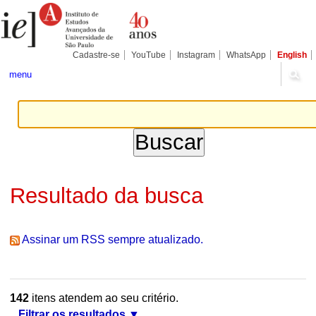
Ir
Ferramentas
Seções
para
Pessoais
o
conteúdo.
|
Cadastre-se
YouTube
Instagram
WhatsApp
English
Ir
para
menu
a
navegação
Resultado da busca
Assinar um RSS sempre atualizado.
142
itens atendem ao seu critério.
Filtrar os resultados