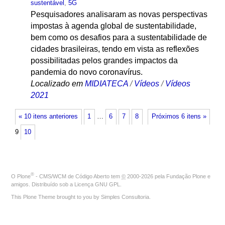
sustentável
,
5G
Pesquisadores analisaram as novas perspectivas
impostas à agenda global de sustentabilidade,
bem como os desafios para a sustentabilidade de
cidades brasileiras, tendo em vista as reflexões
possibilitadas pelos grandes impactos da
pandemia do novo coronavírus.
Localizado em
MIDIATECA
/
Vídeos
/
Vídeos
2021
« 10 itens anteriores
1
…
6
7
8
Próximos 6 itens »
9
10
®
O
Plone
- CMS/WCM de Código Aberto
tem
©
2000-2026 pela
Fundação Plone
e
amigos. Distribuído sob a
Licença GNU GPL
.
This Plone Theme brought to you by
Simples Consultoria
.