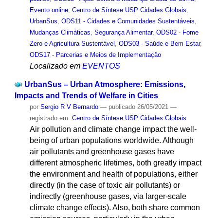
Evento online
,
Centro de Síntese USP Cidades Globais
,
UrbanSus
,
ODS11 - Cidades e Comunidades Sustentáveis
,
Mudanças Climáticas
,
Segurança Alimentar
,
ODS02 - Fome
Zero e Agricultura Sustentável
,
ODS03 - Saúde e Bem-Estar
,
ODS17 - Parcerias e Meios de Implementação
Localizado em
EVENTOS
UrbanSus – Urban Atmosphere: Emissions,
Impacts and Trends of Welfare in Cities
por
Sergio R V Bernardo
—
publicado
26/05/2021
—
registrado em:
Centro de Síntese USP Cidades Globais
Air pollution and climate change impact the well-
being of urban populations worldwide. Although
air pollutants and greenhouse gases have
different atmospheric lifetimes, both greatly impact
the environment and health of populations, either
directly (in the case of toxic air pollutants) or
indirectly (greenhouse gases, via larger-scale
climate change effects). Also, both share common