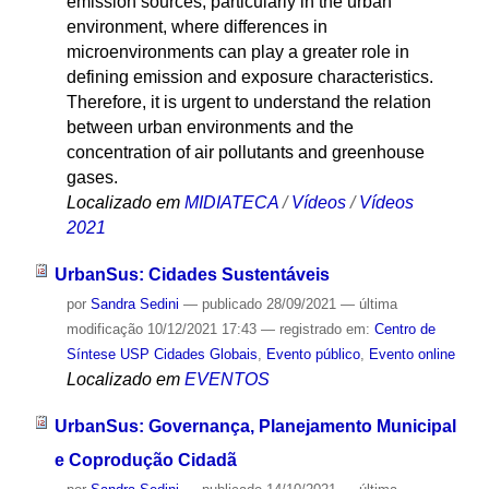
emission sources, particularly in the urban
environment, where differences in
microenvironments can play a greater role in
defining emission and exposure characteristics.
Therefore, it is urgent to understand the relation
between urban environments and the
concentration of air pollutants and greenhouse
gases.
Localizado em
MIDIATECA
/
Vídeos
/
Vídeos
2021
UrbanSus: Cidades Sustentáveis
por
Sandra Sedini
—
publicado
28/09/2021
—
última
modificação
10/12/2021 17:43
— registrado em:
Centro de
Síntese USP Cidades Globais
,
Evento público
,
Evento online
Localizado em
EVENTOS
UrbanSus: Governança, Planejamento Municipal
e Coprodução Cidadã