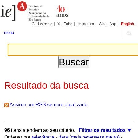
Ir
Ferramentas
Seções
para
Pessoais
o
conteúdo.
|
Cadastre-se
YouTube
Instagram
WhatsApp
English
Ir
para
menu
a
navegação
Resultado da busca
Assinar um RSS sempre atualizado.
96
itens atendem ao seu critério.
Filtrar os resultados
Ordenar por
relevância
·
data (mais recente primeiro)
·