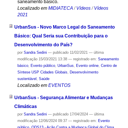
saneamento básico.
Localizado em
MIDIATECA
/
Vídeos
/
Vídeos
2021
UrbanSus - Novo Marco Legal do Saneamento
Básico: Qual Seria sua Contribuição para o
Desenvolvimento do País?
por
Sandra Sedini
—
publicado
11/02/2021
—
última
modificação
15/03/2021 13:38
— registrado em:
Saneamento
básico
,
Evento público
,
UrbanSus
,
Evento online
,
Centro de
Síntese USP Cidades Globais
,
Desenvolvimento
sustentável
,
Saúde
Localizado em
EVENTOS
UrbanSus - Segurança Alimentar e Mudanças
Climáticas
por
Sandra Sedini
—
publicado
17/04/2024
—
última
modificação
12/06/2024 09:37
— registrado em:
Evento
público
,
ODS13 - Ação Contra a Mudança Global do Clima
,