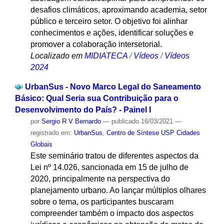
desafios climáticos, aproximando academia, setor
público e terceiro setor. O objetivo foi alinhar
conhecimentos e ações, identificar soluções e
promover a colaboração intersetorial.
Localizado em
MIDIATECA
/
Vídeos
/
Vídeos
2024
UrbanSus - Novo Marco Legal do Saneamento
Básico: Qual Seria sua Contribuição para o
Desenvolvimento do País? - Painel I
por
Sergio R V Bernardo
—
publicado
16/03/2021
—
registrado em:
UrbanSus
,
Centro de Síntese USP Cidades
Globais
Este seminário tratou de diferentes aspectos da
Lei nº 14.026, sancionada em 15 de julho de
2020, principalmente na perspectiva do
planejamento urbano. Ao lançar múltiplos olhares
sobre o tema, os participantes buscaram
compreender também o impacto dos aspectos