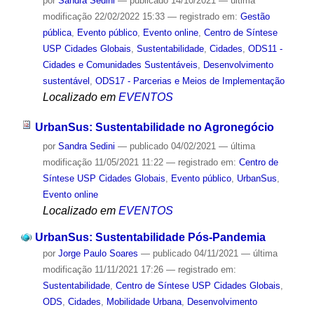
por
Sandra Sedini
—
publicado
14/10/2021
—
última
modificação
22/02/2022 15:33
— registrado em:
Gestão
pública
,
Evento público
,
Evento online
,
Centro de Síntese
USP Cidades Globais
,
Sustentabilidade
,
Cidades
,
ODS11 -
Cidades e Comunidades Sustentáveis
,
Desenvolvimento
sustentável
,
ODS17 - Parcerias e Meios de Implementação
Localizado em
EVENTOS
UrbanSus: Sustentabilidade no Agronegócio
por
Sandra Sedini
—
publicado
04/02/2021
—
última
modificação
11/05/2021 11:22
— registrado em:
Centro de
Síntese USP Cidades Globais
,
Evento público
,
UrbanSus
,
Evento online
Localizado em
EVENTOS
UrbanSus: Sustentabilidade Pós-Pandemia
por
Jorge Paulo Soares
—
publicado
04/11/2021
—
última
modificação
11/11/2021 17:26
— registrado em:
Sustentabilidade
,
Centro de Síntese USP Cidades Globais
,
ODS
,
Cidades
,
Mobilidade Urbana
,
Desenvolvimento