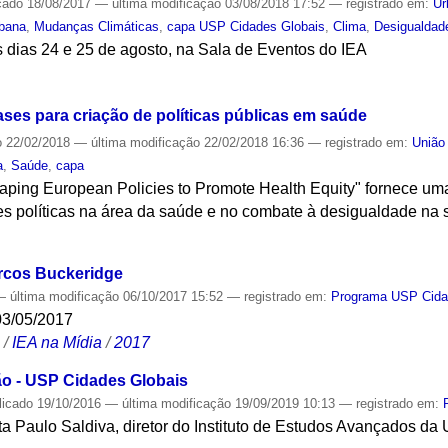
cado
18/08/2017
—
última modificação
03/08/2018 17:52
— registrado em:
Ur
rbana
,
Mudanças Climáticas
,
capa USP Cidades Globais
,
Clima
,
Desigualdad
 dias 24 e 25 de agosto, na Sala de Eventos do IEA
S
ases para criação de políticas públicas em saúde
o
22/02/2018
—
última modificação
22/02/2018 16:36
— registrado em:
União
a
,
Saúde
,
capa
haping European Policies to Promote Health Equity" fornece u
s políticas na área da saúde e no combate à desigualdade na
S
arcos Buckeridge
—
última modificação
06/10/2017 15:52
— registrado em:
Programa USP Cida
03/05/2017
S
/
IEA na Mídia
/
2017
ção - USP Cidades Globais
licado
19/10/2016
—
última modificação
19/09/2019 10:13
— registrado em:
sta Paulo Saldiva, diretor do Instituto de Estudos Avançados 