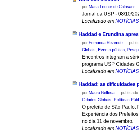
por
Maria Leonor de Calasans
Jornal da USP - 08/10/20
Localizado em
NOTÍCIA
Haddad e Erundina apres
por
Fernanda Rezende
—
publi
Globais
,
Evento público
,
Pesqu
Encontros integram a sér
programa USP Cidades G
Localizado em
NOTÍCIA
Haddad: as dificuldades p
por
Mauro Bellesa
—
publicado
Cidades Globais
,
Políticas Púb
O prefeito de São Paulo, 
Experiência dos Prefeito
no dia 11 de novembro.
Localizado em
NOTÍCIA