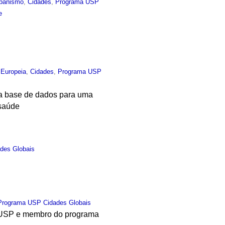
banismo
,
Cidades
,
Programa USP
e
 Europeia
,
Cidades
,
Programa USP
ma base de dados para uma
 saúde
des Globais
Programa USP Cidades Globais
da USP e membro do programa