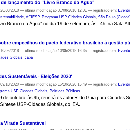
o de lançamento do "Livro Branco da Água"
28/08/2018
—
última modificação
31/08/2018 12:01
— registrado em:
Event
stentabilidade
,
ACIESP
,
Programa USP Cidades Globais
,
São Paulo (Cidade
vro Branco da Água" no dia 19 de setembro, às 14h, na Sala Alfr
S
sobre empecilhos do pacto federativo brasileiro à gestão pú
10/05/2018
—
última modificação
10/05/2018 16:35
— registrado em:
Event
ades Globais
,
capa
S
des Sustentáveis - Eleições 2020'
09/10/2020
—
última modificação
15/10/2020 15:49
— registrado em:
Event
grama USP Cidades Globais
,
Políticas Públicas
9 de outubro, às 9h, reunirá os autores do Guia para Cidades S
 Síntese USP-Cidades Globais, do IEA.
S
na Virada Sustentável