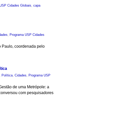
USP Cidades Globais
,
capa
dades
,
Programa USP Cidades
o Paulo, coordenada pelo
tica
,
Política
,
Cidades
,
Programa USP
"Gestão de uma Metrópole: a
e conversou com pesquisadores