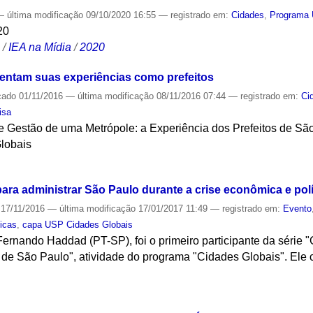
—
última modificação
09/10/2020 16:55
— registrado em:
Cidades
,
Programa 
20
S
/
IEA na Mídia
/
2020
entam suas experiências como prefeitos
cado
01/11/2016
—
última modificação
08/11/2016 07:44
— registrado em:
Ci
isa
ie Gestão de uma Metrópole: a Experiência dos Prefeitos de Sã
lobais
S
ara administrar São Paulo durante a crise econômica e polí
17/11/2016
—
última modificação
17/01/2017 11:49
— registrado em:
Evento
licas
,
capa USP Cidades Globais
Fernando Haddad (PT-SP), foi o primeiro participante da série 
s de São Paulo", atividade do programa "Cidades Globais". El
S