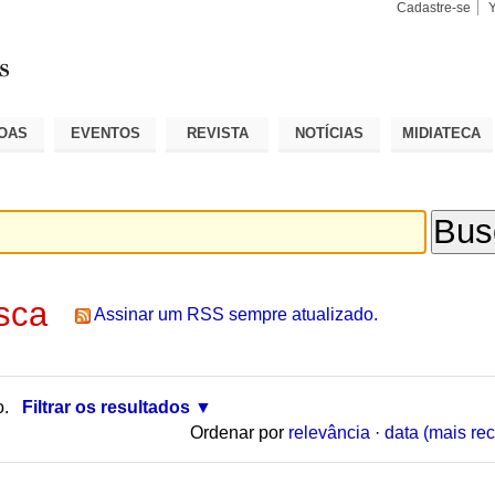
Cadastre-se
Busca
Busca
Avançad
OAS
EVENTOS
REVISTA
NOTÍCIAS
MIDIATECA
sca
Assinar um RSS sempre atualizado.
o.
Filtrar os resultados
Ordenar por
relevância
·
data (mais rec