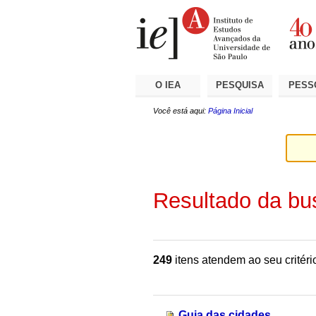
Ir
Ferramentas
Seções
para
Pessoais
o
conteúdo.
|
Ir
para
a
O IEA
PESQUISA
PESS
navegação
Você está aqui:
Página Inicial
Resultado da bu
249
itens atendem ao seu critéri
Guia das cidades