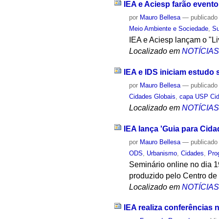
IEA e Aciesp farão event
por
Mauro Bellesa
—
publicado
Meio Ambiente e Sociedade
,
Su
IEA e Aciesp lançam o "Li
Localizado em
NOTÍCIA
IEA e IDS iniciam estudo 
por
Mauro Bellesa
—
publicado
Cidades Globais
,
capa USP Cid
Localizado em
NOTÍCIA
IEA lança 'Guia para Cida
por
Mauro Bellesa
—
publicado
ODS
,
Urbanismo
,
Cidades
,
Pro
Seminário online no dia 1
produzido pelo Centro de
Localizado em
NOTÍCIA
IEA realiza conferências 