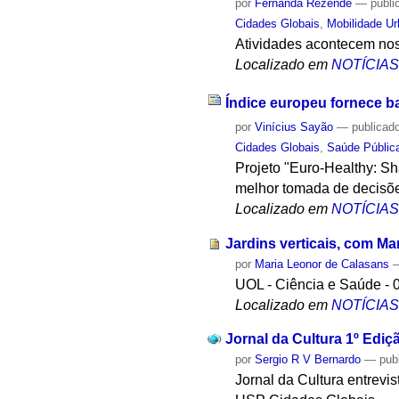
por
Fernanda Rezende
—
publi
Cidades Globais
,
Mobilidade U
Atividades acontecem nos
Localizado em
NOTÍCIA
Índice europeu fornece b
por
Vinícius Sayão
—
publicad
Cidades Globais
,
Saúde Públic
Projeto "Euro-Healthy: S
melhor tomada de decisõe
Localizado em
NOTÍCIA
Jardins verticais, com M
por
Maria Leonor de Calasans
UOL - Ciência e Saúde - 
Localizado em
NOTÍCIA
Jornal da Cultura 1º Edi
por
Sergio R V Bernardo
—
pub
Jornal da Cultura entrevi