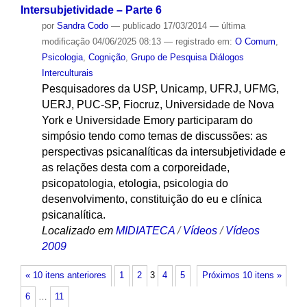
Intersubjetividade – Parte 6
por
Sandra Codo
—
publicado
17/03/2014
—
última
modificação
04/06/2025 08:13
— registrado em:
O Comum
,
Psicologia
,
Cognição
,
Grupo de Pesquisa Diálogos
Interculturais
Pesquisadores da USP, Unicamp, UFRJ, UFMG,
UERJ, PUC-SP, Fiocruz, Universidade de Nova
York e Universidade Emory participaram do
simpósio tendo como temas de discussões: as
perspectivas psicanalíticas da intersubjetividade e
as relações desta com a corporeidade,
psicopatologia, etologia, psicologia do
desenvolvimento, constituição do eu e clínica
psicanalítica.
Localizado em
MIDIATECA
/
Vídeos
/
Vídeos
2009
« 10 itens anteriores
1
2
3
4
5
Próximos 10 itens »
6
…
11