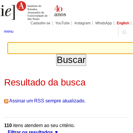
Ir
Ferramentas
Seções
para
Pessoais
o
conteúdo.
|
Cadastre-se
YouTube
Instagram
WhatsApp
English
Ir
para
menu
a
navegação
Resultado da busca
Assinar um RSS sempre atualizado.
110
itens atendem ao seu critério.
Filtrar os resultados