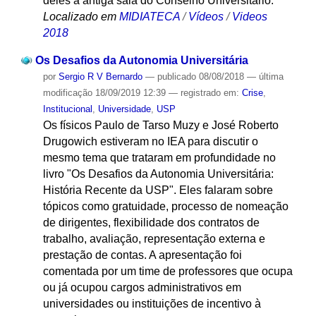
deles a antiga sala do Conselho Universitário.
Localizado em
MIDIATECA
/
Vídeos
/
Videos
2018
Os Desafios da Autonomia Universitária
por
Sergio R V Bernardo
—
publicado
08/08/2018
—
última
modificação
18/09/2019 12:39
— registrado em:
Crise
,
Institucional
,
Universidade
,
USP
Os físicos Paulo de Tarso Muzy e José Roberto
Drugowich estiveram no IEA para discutir o
mesmo tema que trataram em profundidade no
livro "Os Desafios da Autonomia Universitária:
História Recente da USP". Eles falaram sobre
tópicos como gratuidade, processo de nomeação
de dirigentes, flexibilidade dos contratos de
trabalho, avaliação, representação externa e
prestação de contas. A apresentação foi
comentada por um time de professores que ocupa
ou já ocupou cargos administrativos em
universidades ou instituições de incentivo à