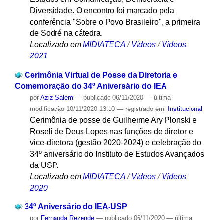
Diversidade. O encontro foi marcado pela
conferência "Sobre o Povo Brasileiro", a primeira
de Sodré na cátedra.
Localizado em
MIDIATECA
/
Vídeos
/
Vídeos
2021
Cerimônia Virtual de Posse da Diretoria e
Comemoração do 34º Aniversário do IEA
por
Aziz Salem
—
publicado
06/11/2020
—
última
modificação
10/11/2020 13:10
— registrado em:
Institucional
Cerimônia de posse de Guilherme Ary Plonski e
Roseli de Deus Lopes nas funções de diretor e
vice-diretora (gestão 2020-2024) e celebração do
34º aniversário do Instituto de Estudos Avançados
da USP.
Localizado em
MIDIATECA
/
Vídeos
/
Vídeos
2020
34º Aniversário do IEA-USP
por
Fernanda Rezende
—
publicado
06/11/2020
—
última