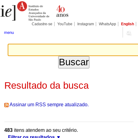
Ir
Ferramentas
Seções
para
Pessoais
o
conteúdo.
|
Cadastre-se
YouTube
Instagram
WhatsApp
English
Ir
para
menu
a
navegação
Resultado da busca
Assinar um RSS sempre atualizado.
483
itens atendem ao seu critério.
Filtrar os resultados