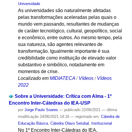
Universidade
As universidades são naturalmente afetadas
pelas transformações aceleradas pelas quais o
mundo vem passando, resultantes de mudanças
de caráter tecnológico, cultural, geopolítico, social
e econômico, entre outros. Ao mesmo tempo, pela
sua natureza, são agentes relevantes de
transformação. Igualmente importante é sua
credibilidade como instituição de elevado valor
substantivo e simbólico, notadamente em
momentos de crise.
Localizado em
MIDIATECA
/
Vídeos
/
Vídeos
2022
Sobre a Universidade: Crítica com Alma - 1º
Encontro Inter-Cátedras do IEA-USP
por
Jorge Paulo Soares
—
publicado
22/06/2021
—
última
modificação
24/06/2021 14:16
— registrado em:
Cátedra de
Educação Básica
,
Cátedra Olavo Setubal
,
Institucional
No 1º Encontro Inter-Cátedras do IEA,