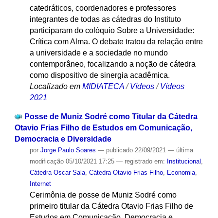
catedráticos, coordenadores e professores
integrantes de todas as cátedras do Instituto
participaram do colóquio Sobre a Universidade:
Crítica com Alma. O debate tratou da relação entre
a universidade e a sociedade no mundo
contemporâneo, focalizando a noção de cátedra
como dispositivo de sinergia acadêmica.
Localizado em
MIDIATECA
/
Vídeos
/
Vídeos
2021
Posse de Muniz Sodré como Titular da Cátedra
Otavio Frias Filho de Estudos em Comunicação,
Democracia e Diversidade
por
Jorge Paulo Soares
—
publicado
22/09/2021
—
última
modificação
05/10/2021 17:25
— registrado em:
Institucional
,
Cátedra Oscar Sala
,
Cátedra Otavio Frias Filho
,
Economia
,
Internet
Cerimônia de posse de Muniz Sodré como
primeiro titular da Cátedra Otavio Frias Filho de
Estudos em Comunicação, Democracia e