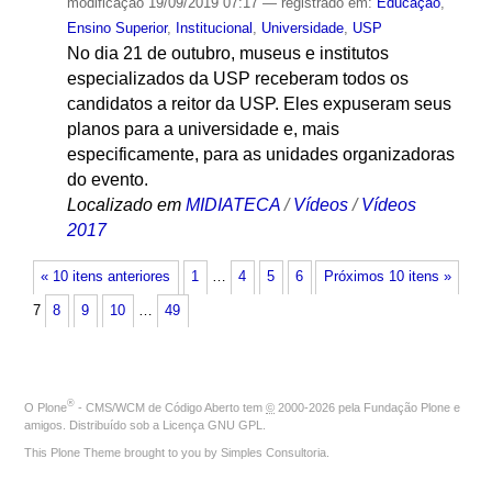
modificação
19/09/2019 07:17
— registrado em:
Educação
,
Ensino Superior
,
Institucional
,
Universidade
,
USP
No dia 21 de outubro, museus e institutos
especializados da USP receberam todos os
candidatos a reitor da USP. Eles expuseram seus
planos para a universidade e, mais
especificamente, para as unidades organizadoras
do evento.
Localizado em
MIDIATECA
/
Vídeos
/
Vídeos
2017
« 10 itens anteriores
1
…
4
5
6
Próximos 10 itens »
7
8
9
10
…
49
®
O
Plone
- CMS/WCM de Código Aberto
tem
©
2000-2026 pela
Fundação Plone
e
amigos. Distribuído sob a
Licença GNU GPL
.
This Plone Theme brought to you by
Simples Consultoria
.