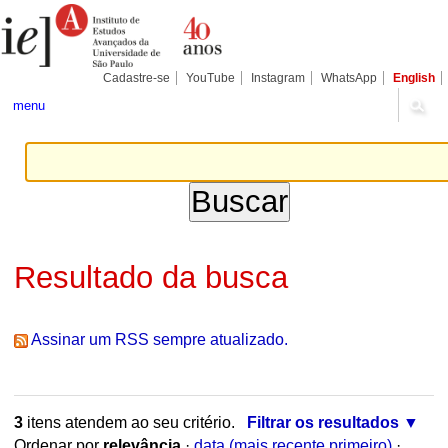
Ir
Ferramentas
Seções
para
Pessoais
o
conteúdo.
|
Cadastre-se
YouTube
Instagram
WhatsApp
English
Ir
para
menu
a
navegação
Resultado da busca
Assinar um RSS sempre atualizado.
3
itens atendem ao seu critério.
Filtrar os resultados
Ordenar por
relevância
·
data (mais recente primeiro)
·