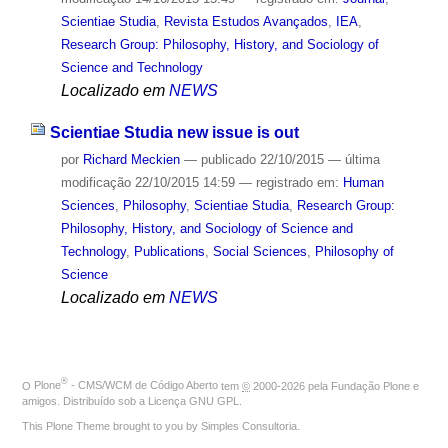
Scientiae Studia
,
Revista Estudos Avançados
,
IEA
,
Research Group: Philosophy, History, and Sociology of
Science and Technology
Localizado em
NEWS
Scientiae Studia new issue is out
por
Richard Meckien
—
publicado
22/10/2015
—
última
modificação
22/10/2015 14:59
— registrado em:
Human
Sciences
,
Philosophy
,
Scientiae Studia
,
Research Group:
Philosophy, History, and Sociology of Science and
Technology
,
Publications
,
Social Sciences
,
Philosophy of
Science
Localizado em
NEWS
®
O
Plone
- CMS/WCM de Código Aberto
tem
©
2000-2026 pela
Fundação Plone
e
amigos. Distribuído sob a
Licença GNU GPL
.
This Plone Theme brought to you by
Simples Consultoria
.