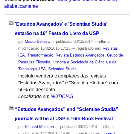
alfabeticamente
'Estudos Avançados' e 'Scientiae Studia'
estarão na 16ª Festa do Livro da USP
por
Mauro Bellesa
—
publicado
03/12/2014
—
última
modificação
15/02/2016 17:13
— registrado em:
Revistas
IEA
,
Transformação
,
Revista Estudos Avançados
,
Grupo de
Pesquisa Filosofia, História e Sociologia da Ciência e da
Tecnologia
,
IEA
,
Scientiae Studia
Instituto venderá exemplares das revistas
"Estudos Avançados" e "Scientia Studiae" com
50% de desconto.
Localizado em
NOTÍCIAS
“Estudos Avançados” and “Scientiae Studia”
journals will be at USP's 16th Book Festival
por
Richard Meckien
—
publicado
03/12/2014
—
última
modificação
14/10/2015 15:49
— registrado em:
Journal
,