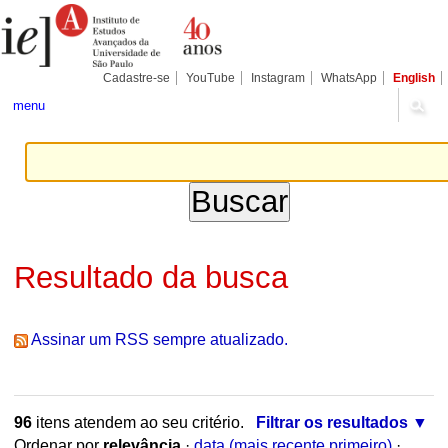
Ir
Ferramentas
Seções
para
Pessoais
o
conteúdo.
|
Cadastre-se
YouTube
Instagram
WhatsApp
English
Ir
para
menu
a
navegação
Resultado da busca
Assinar um RSS sempre atualizado.
96
itens atendem ao seu critério.
Filtrar os resultados
Ordenar por
relevância
·
data (mais recente primeiro)
·