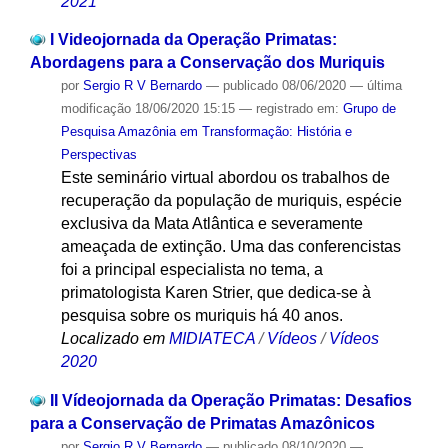
2021
I Videojornada da Operação Primatas:
Abordagens para a Conservação dos Muriquis
por
Sergio R V Bernardo
—
publicado
08/06/2020
—
última
modificação
18/06/2020 15:15
— registrado em:
Grupo de
Pesquisa Amazônia em Transformação: História e
Perspectivas
Este seminário virtual abordou os trabalhos de
recuperação da população de muriquis, espécie
exclusiva da Mata Atlântica e severamente
ameaçada de extinção. Uma das conferencistas
foi a principal especialista no tema, a
primatologista Karen Strier, que dedica-se à
pesquisa sobre os muriquis há 40 anos.
Localizado em
MIDIATECA
/
Vídeos
/
Vídeos
2020
II Vídeojornada da Operação Primatas: Desafios
para a Conservação de Primatas Amazônicos
por
Sergio R V Bernardo
—
publicado
08/10/2020
—