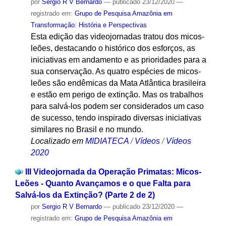
por
Sergio R V Bernardo
—
publicado
23/12/2020
—
registrado em:
Grupo de Pesquisa Amazônia em
Transformação: História e Perspectivas
Esta edição das videojornadas tratou dos micos-
leões, destacando o histórico dos esforços, as
iniciativas em andamento e as prioridades para a
sua conservação. As quatro espécies de micos-
leões são endêmicas da Mata Atlântica brasileira
e estão em perigo de extinção. Mas os trabalhos
para salvá-los podem ser considerados um caso
de sucesso, tendo inspirado diversas iniciativas
similares no Brasil e no mundo.
Localizado em
MIDIATECA
/
Vídeos
/
Vídeos
2020
III Videojornada da Operação Primatas: Micos-
Leões - Quanto Avançamos e o que Falta para
Salvá-los da Extinção? (Parte 2 de 2)
por
Sergio R V Bernardo
—
publicado
23/12/2020
—
registrado em:
Grupo de Pesquisa Amazônia em