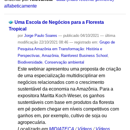
alfabeticamente
Uma Escola de Negócios para a Floresta
Tropical
por
Jorge Paulo Soares
—
publicado
04/10/2021
—
última
modificação
22/10/2021 08:46
— registrado em:
Grupo de
Pesquisa Amazônia em Transformação: História e
Perspectivas
,
Amazônia
,
Rainforest Business School
,
Biodiversidade
,
Conservação ambiental
Este webinar apresentou uma proposta de criação
de uma especialização multidisciplinar em
negócios relacionados com o crescimento
sustentável da economia na Amazônia. Para a
expositora Maritta Koch-Weser, os ganhos
sustentáveis com base em produtos da floresta
em pé podem chegar em níveis competitivos com
ganhos em, por exemplo, cultivo de soja ou
agropecuária.
Localizado em
MIDIATECA
/
Vídeos
/
Vídeos