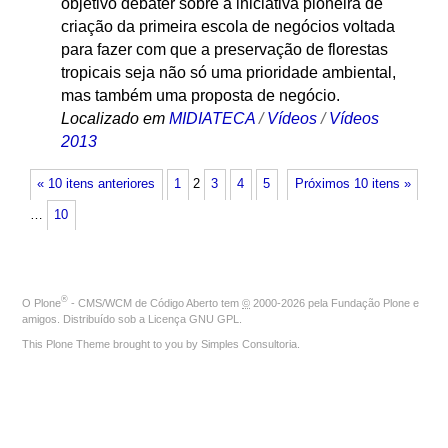
objetivo debater sobre a iniciativa pioneira de
criação da primeira escola de negócios voltada
para fazer com que a preservação de florestas
tropicais seja não só uma prioridade ambiental,
mas também uma proposta de negócio.
Localizado em
MIDIATECA
/
Vídeos
/
Vídeos
2013
« 10 itens anteriores
1
2
3
4
5
Próximos 10 itens »
…
10
®
O
Plone
- CMS/WCM de Código Aberto
tem
©
2000-2026 pela
Fundação Plone
e
amigos. Distribuído sob a
Licença GNU GPL
.
This Plone Theme brought to you by
Simples Consultoria
.