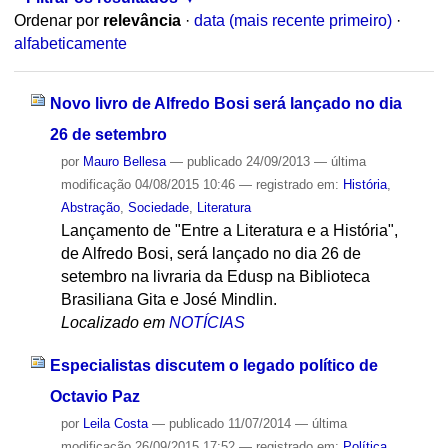
Ordenar por
relevância
·
data (mais recente primeiro)
·
alfabeticamente
Novo livro de Alfredo Bosi será lançado no dia
26 de setembro
por
Mauro Bellesa
—
publicado
24/09/2013
—
última
modificação
04/08/2015 10:46
— registrado em:
História
,
Abstração
,
Sociedade
,
Literatura
Lançamento de "Entre a Literatura e a História",
de Alfredo Bosi, será lançado no dia 26 de
setembro na livraria da Edusp na Biblioteca
Brasiliana Gita e José Mindlin.
Localizado em
NOTÍCIAS
Especialistas discutem o legado político de
Octavio Paz
por
Leila Costa
—
publicado
11/07/2014
—
última
modificação
26/09/2015 17:52
— registrado em:
Política
,