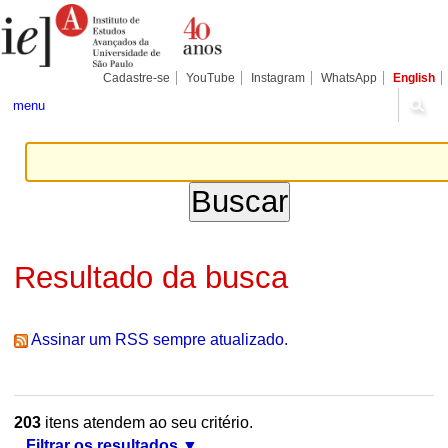
Ir
Ferramentas
Seções
para
Pessoais
o
conteúdo.
|
Cadastre-se
YouTube
Instagram
WhatsApp
English
Ir
para
menu
a
navegação
Resultado da busca
Assinar um RSS sempre atualizado.
203
itens atendem ao seu critério.
Filtrar os resultados