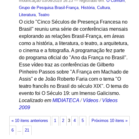
modificação
03/06/2025 16:23
— registrado em:
O Comum
,
Grupo de Pesquisa Brasil-França
,
História
,
Cultura
,
Literatura
,
Teatro
O ciclo "Cinco Séculos de Presença Francesa no
Brasil" reuniu uma série de conferências mensais
explorando as relações Brasil-França, em áreas
como a história, a literatura, o teatro, a arquitetura,
o cinema e a fotografia. A programação fez parte
do programa oficial do "Ano da França no Brasil".
Esse vídeo traz as conferências de Gilberto
Pinheiro Passos sobre "A França em Machado de
Assis" e de João Roberto Faria com o tema "O
teatro francês no Brasil do século XIX". O tema do
evento foi O Século 19: um Imenso Galicismo.
Localizado em
MIDIATECA
/
Vídeos
/
Vídeos
2009
« 10 itens anteriores
1
2
3
4
5
Próximos 10 itens »
6
…
21