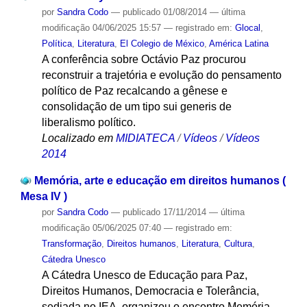
por
Sandra Codo
—
publicado
01/08/2014
—
última
modificação
04/06/2025 15:57
— registrado em:
Glocal
,
Política
,
Literatura
,
El Colegio de México
,
América Latina
A conferência sobre Octávio Paz procurou
reconstruir a trajetória e evolução do pensamento
político de Paz recalcando a gênese e
consolidação de um tipo sui generis de
liberalismo político.
Localizado em
MIDIATECA
/
Vídeos
/
Vídeos
2014
Memória, arte e educação em direitos humanos (
Mesa IV )
por
Sandra Codo
—
publicado
17/11/2014
—
última
modificação
05/06/2025 07:40
— registrado em:
Transformação
,
Direitos humanos
,
Literatura
,
Cultura
,
Cátedra Unesco
A Cátedra Unesco de Educação para Paz,
Direitos Humanos, Democracia e Tolerância,
sediada no IEA, organizou o encontro Memória,