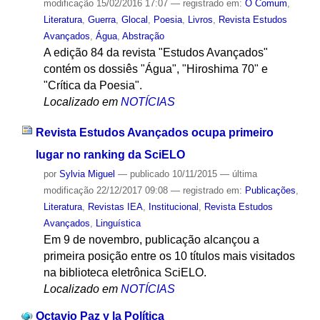
modificação
15/02/2016 17:07
— registrado em:
O Comum
,
Literatura
,
Guerra
,
Glocal
,
Poesia
,
Livros
,
Revista Estudos
Avançados
,
Água
,
Abstração
A edição 84 da revista "Estudos Avançados"
contém os dossiês "Água", "Hiroshima 70" e
"Crítica da Poesia".
Localizado em
NOTÍCIAS
Revista Estudos Avançados ocupa primeiro
lugar no ranking da SciELO
por
Sylvia Miguel
—
publicado
10/11/2015
—
última
modificação
22/12/2017 09:08
— registrado em:
Publicações
,
Literatura
,
Revistas IEA
,
Institucional
,
Revista Estudos
Avançados
,
Linguística
Em 9 de novembro, publicação alcançou a
primeira posição entre os 10 títulos mais visitados
na biblioteca eletrônica SciELO.
Localizado em
NOTÍCIAS
Octavio Paz y la Política