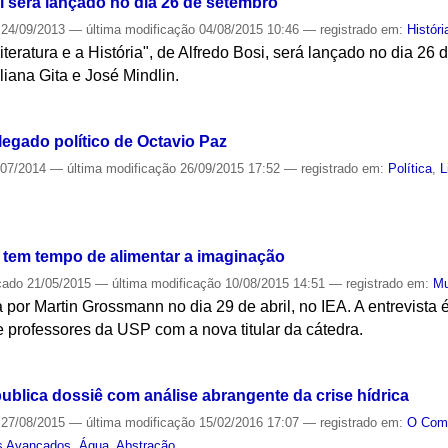
i será lançado no dia 26 de setembro
24/09/2013
—
última modificação
04/08/2015 10:46
— registrado em:
Históri
eratura e a História", de Alfredo Bosi, será lançado no dia 26 d
liana Gita e José Mindlin.
S
legado político de Octavio Paz
/07/2014
—
última modificação
26/09/2015 17:52
— registrado em:
Política
,
L
S
 tem tempo de alimentar a imaginação
cado
21/05/2015
—
última modificação
10/08/2015 14:51
— registrado em:
Mu
da por Martin Grossmann no dia 29 de abril, no IEA. A entrevista 
 professores da USP com a nova titular da cátedra.
S
ublica dossiê com análise abrangente da crise hídrica
27/08/2015
—
última modificação
15/02/2016 17:07
— registrado em:
O Co
s Avançados
,
Água
,
Abstração