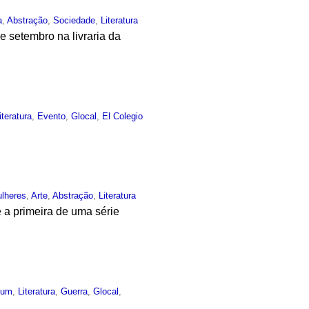
a
,
Abstração
,
Sociedade
,
Literatura
e setembro na livraria da
iteratura
,
Evento
,
Glocal
,
El Colegio
lheres
,
Arte
,
Abstração
,
Literatura
é a primeira de uma série
mum
,
Literatura
,
Guerra
,
Glocal
,