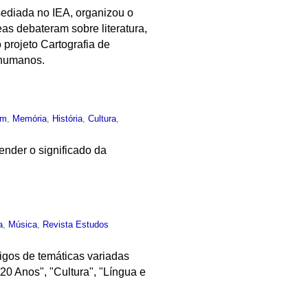
ediada no IEA, organizou o
as debateram sobre literatura,
 projeto Cartografia de
 humanos.
um
,
Memória
,
História
,
Cultura
,
tender o significado da
a
,
Música
,
Revista Estudos
tigos de temáticas variadas
20 Anos", "Cultura", "Língua e