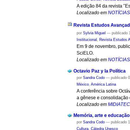
A edição 84 da revista "E
Localizado em
NOTÍCIA
Revista Estudos Avançad
por
Sylvia Miguel
—
publicado
1
Institucional
,
Revista Estudos 
Em 9 de novembro, publica
SciELO.
Localizado em
NOTÍCIA
Octavio Paz y la Política
por
Sandra Codo
—
publicado
0
México
,
América Latina
A conferência sobre Octáv
a gênese e consolidação de
Localizado em
MIDIATE
Memória, arte e educação
por
Sandra Codo
—
publicado
1
Cultura
,
Cátedra Unesco