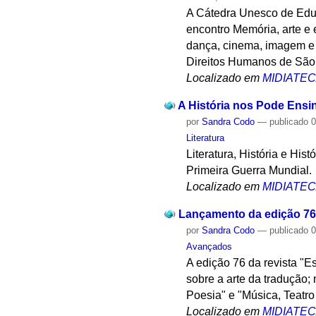
A Cátedra Unesco de Educ
encontro Memória, arte e 
dança, cinema, imagem e a
Direitos Humanos de São 
Localizado em
MIDIATE
A História nos Pode Ensin
por
Sandra Codo
—
publicado
0
Literatura
Literatura, História e His
Primeira Guerra Mundial.
Localizado em
MIDIATE
Lançamento da edição 76
por
Sandra Codo
—
publicado
0
Avançados
A edição 76 da revista "E
sobre a arte da tradução;
Poesia" e "Música, Teatro
Localizado em
MIDIATE