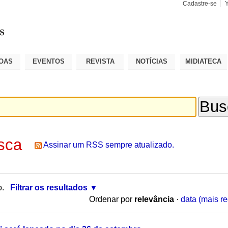
Cadastre-se
Busca
Busca
Avançad
OAS
EVENTOS
REVISTA
NOTÍCIAS
MIDIATECA
sca
Assinar um RSS sempre atualizado.
o.
Filtrar os resultados
Ordenar por
relevância
·
data (mais re