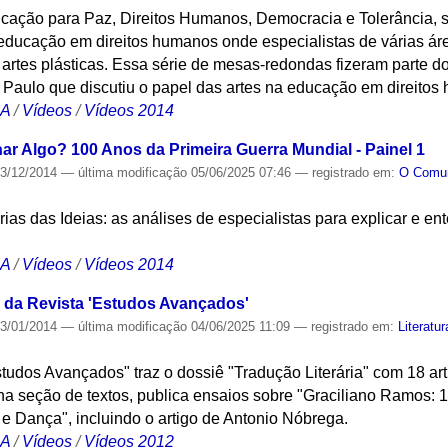
ação para Paz, Direitos Humanos, Democracia e Tolerância, s
educação em direitos humanos onde especialistas de várias áre
rtes plásticas. Essa série de mesas-redondas fizeram parte do
Paulo que discutiu o papel das artes na educação em direitos
CA
/
Vídeos
/
Vídeos 2014
ar Algo? 100 Anos da Primeira Guerra Mundial - Painel 1
3/12/2014
—
última modificação
05/06/2025 07:46
— registrado em:
O Com
tórias das Ideias: as análises de especialistas para explicar e en
CA
/
Vídeos
/
Vídeos 2014
 da Revista 'Estudos Avançados'
3/01/2014
—
última modificação
04/06/2025 11:09
— registrado em:
Literatur
studos Avançados" traz o dossiê "Tradução Literária" com 18 ar
 na seção de textos, publica ensaios sobre "Graciliano Ramos: 1
 e Dança", incluindo o artigo de Antonio Nóbrega.
CA
/
Vídeos
/
Vídeos 2012