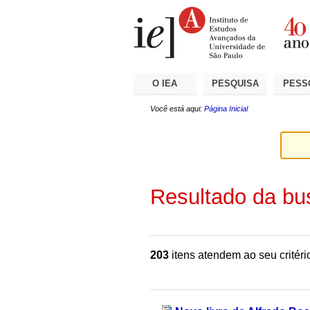
Ir
Ferramentas
Seções
para
Pessoais
o
conteúdo.
|
Ir
para
a
O IEA
PESQUISA
PESS
navegação
Você está aqui:
Página Inicial
Resultado da bu
203
itens atendem ao seu critéri