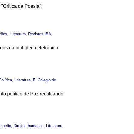
"Crítica da Poesia".
ções
,
Literatura
,
Revistas IEA
,
dos na biblioteca eletrônica
Política
,
Literatura
,
El Colegio de
nto político de Paz recalcando
rmação
,
Direitos humanos
,
Literatura
,