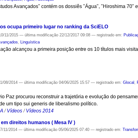
studos Avançados" contém os dossiês "Água", "Hiroshima 70" e 
S
os ocupa primeiro lugar no ranking da SciELO
0/11/2015
—
última modificação
22/12/2017 09:08
— registrado em:
Publica
Avançados
,
Linguística
ção alcançou a primeira posição entre os 10 títulos mais visita
S
1/08/2014
—
última modificação
04/06/2025 15:57
— registrado em:
Glocal
,
io Paz procurou reconstruir a trajetória e evolução do pensame
 um tipo sui generis de liberalismo político.
CA
/
Vídeos
/
Vídeos 2014
 em direitos humanos ( Mesa IV )
7/11/2014
—
última modificação
05/06/2025 07:40
— registrado em:
Transfo