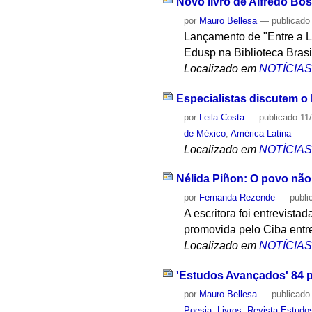
Novo livro de Alfredo Bos
por
Mauro Bellesa
—
publicado
Lançamento de "Entre a Lit
Edusp na Biblioteca Brasi
Localizado em
NOTÍCIA
Especialistas discutem o 
por
Leila Costa
—
publicado
11
de México
,
América Latina
Localizado em
NOTÍCIA
Nélida Piñon: O povo não
por
Fernanda Rezende
—
publi
A escritora foi entrevista
promovida pelo Ciba entre
Localizado em
NOTÍCIA
'Estudos Avançados' 84 p
por
Mauro Bellesa
—
publicado
Poesia
,
Livros
,
Revista Estudo