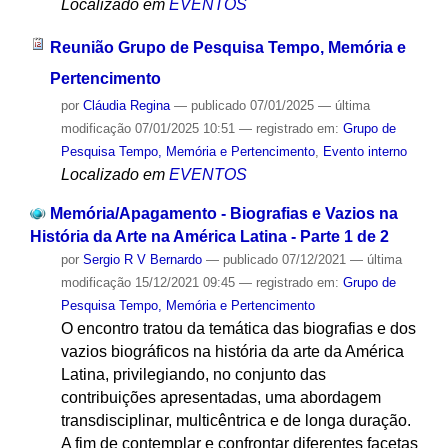
Localizado em
EVENTOS
Reunião Grupo de Pesquisa Tempo, Memória e
Pertencimento
por
Cláudia Regina
—
publicado
07/01/2025
—
última
modificação
07/01/2025 10:51
— registrado em:
Grupo de
Pesquisa Tempo, Memória e Pertencimento
,
Evento interno
Localizado em
EVENTOS
Memória/Apagamento - Biografias e Vazios na
História da Arte na América Latina - Parte 1 de 2
por
Sergio R V Bernardo
—
publicado
07/12/2021
—
última
modificação
15/12/2021 09:45
— registrado em:
Grupo de
Pesquisa Tempo, Memória e Pertencimento
O encontro tratou da temática das biografias e dos
vazios biográficos na história da arte da América
Latina, privilegiando, no conjunto das
contribuições apresentadas, uma abordagem
transdisciplinar, multicêntrica e de longa duração.
A fim de contemplar e confrontar diferentes facetas