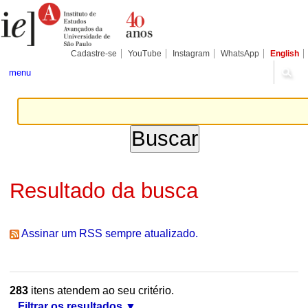
Ir
Ferramentas
Seções
para
Pessoais
o
conteúdo.
|
Cadastre-se
YouTube
Instagram
WhatsApp
English
Ir
para
menu
a
navegação
Resultado da busca
Assinar um RSS sempre atualizado.
283
itens atendem ao seu critério.
Filtrar os resultados