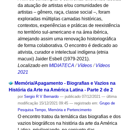
da atuação de artistas e/ou comunidades de
artistas – gênero, raça, classe social –, foram
exploradas múltiplas camadas históricas,
contextos, experiências e práticas de reexistência
no território sul-americano e na área ibérica,
almejando assim uma renovação historiográfica
de forma colaborativa. O encontro é dedicado ao
ativista, curador e intelectual indígena (etnia
macuxi) Jaider Esbell (1979-2021).
Localizado em
MIDIATECA
/
Vídeos
/
Vídeos
2021
Memória/Apagamento - Biografias e Vazios na
História da Arte na América Latina - Parte 2 de 2
por
Sergio R V Bernardo
—
publicado
07/12/2021
—
última
modificação
15/12/2021 09:45
— registrado em:
Grupo de
Pesquisa Tempo, Memória e Pertencimento
O encontro tratou da temática das biografias e dos
vazios biográficos na história da arte da América
Latina, privilegiando, no conjunto das