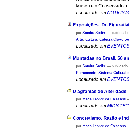
Museu e o Conservador de 
Localizado em
NOTÍCIA
Exposições: Do Figurativ
por
Sandra Sedini
—
publicado
Arte
,
Cultura
,
Cátedra Olavo Se
Localizado em
EVENTO
Muntadas no Brasil, 50 a
por
Sandra Sedini
—
publicado
Permanente: Sistema Cultural e
Localizado em
EVENTO
Diagramas de Alteridade 
por
Maria Leonor de Calasans
Localizado em
MIDIATE
Concretismo, Razão e Ind
por
Maria Leonor de Calasans