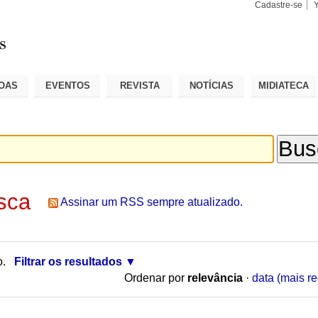
Cadastre-se
Busca
Busca
Avançad
OAS
EVENTOS
REVISTA
NOTÍCIAS
MIDIATECA
sca
Assinar um RSS sempre atualizado.
o.
Filtrar os resultados
Ordenar por
relevância
·
data (mais re