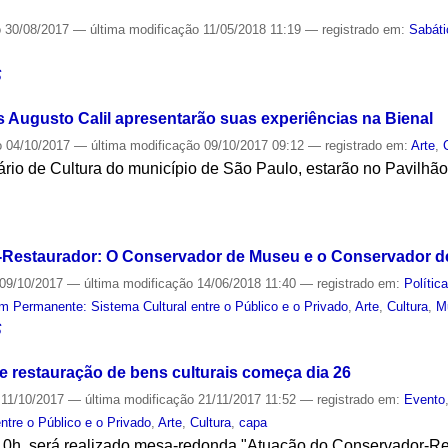
o
30/08/2017
—
última modificação
11/05/2018 11:19
— registrado em:
Sabát
S
s Augusto Calil apresentarão suas experiências na Bienal
o
04/10/2017
—
última modificação
09/10/2017 09:12
— registrado em:
Arte
,
tário de Cultura do município de São Paulo, estarão no Pavilhão
S
Restaurador: O Conservador de Museu e o Conservador de
09/10/2017
—
última modificação
14/06/2018 11:40
— registrado em:
Política
 Permanente: Sistema Cultural entre o Público e o Privado
,
Arte
,
Cultura
,
M
S
e restauração de bens culturais começa dia 26
11/10/2017
—
última modificação
21/11/2017 11:52
— registrado em:
Evento
ntre o Público e o Privado
,
Arte
,
Cultura
,
capa
 10h, será realizado mesa-redonda "Atuação do Conservador-R