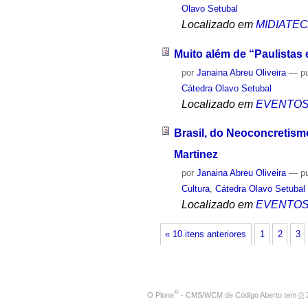
Olavo Setubal
Localizado em
MIDIATE
Muito além de “Paulistas
por
Janaina Abreu Oliveira
—
p
Cátedra Olavo Setubal
Localizado em
EVENTO
Brasil, do Neoconcretismo 
Martinez
por
Janaina Abreu Oliveira
—
p
Cultura
,
Cátedra Olavo Setubal
Localizado em
EVENTO
« 10 itens anteriores
1
2
3
®
O
Plone
- CMS/WCM de Código Aberto
tem
©
2