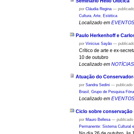
Seminário Hélio Oiticica
por
Cláudia Regina
—
publicad
Cultura
,
Arte
,
Estética
Localizado em
EVENTO
Paulo Herkenhoff e Carlo
por
Vinícius Sayão
—
publicad
Crítico de arte e ex-secre
10 de outubro
Localizado em
NOTÍCIA
Atuação do Conservador-
por
Sandra Sedini
—
publicado
Brasil
,
Grupo de Pesquisa Fórum
Localizado em
EVENTO
Ciclo sobre conservação 
por
Mauro Bellesa
—
publicado
Permanente: Sistema Cultural e
No dia 26 de outubro, às