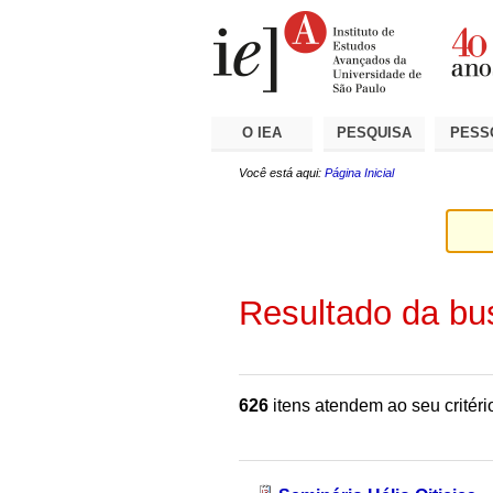
Ir
Ferramentas
Seções
para
Pessoais
o
conteúdo.
|
Ir
para
a
O IEA
PESQUISA
PESS
navegação
Você está aqui:
Página Inicial
Resultado da bu
626
itens atendem ao seu critéri