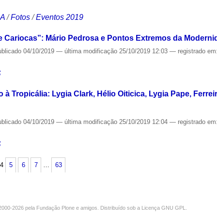
CA
/
Fotos
/
Eventos 2019
 e Cariocas”: Mário Pedrosa e Pontos Extremos da Moderni
ublicado
04/10/2019
—
última modificação
25/10/2019 12:03
— registrado em
S
à Tropicália: Lygia Clark, Hélio Oiticica, Lygia Pape, Ferrei
ublicado
04/10/2019
—
última modificação
25/10/2019 12:04
— registrado em
S
4
5
6
7
…
63
000-2026 pela
Fundação Plone
e amigos. Distribuído sob a
Licença GNU GPL
.