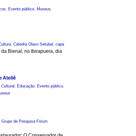
icos
,
Evento público
,
Museus
,
Cultura
,
Cátedra Olavo Setubal
,
capa
 da Bienal, no Ibirapuera, dia
 Ateliê
 Cultural
,
Educação
,
Evento público
,
useus
,
Grupo de Pesquisa Fórum
estaurador: O Conservador de