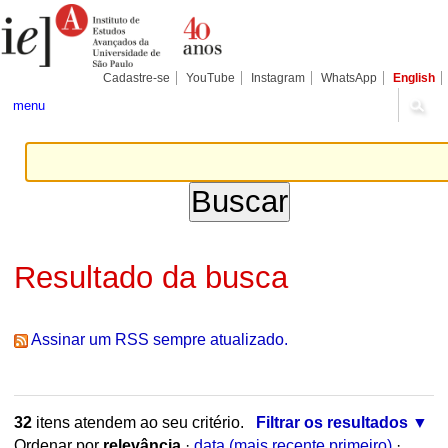
Ir
Ferramentas
Seções
para
Pessoais
o
conteúdo.
|
Cadastre-se
YouTube
Instagram
WhatsApp
English
Ir
para
menu
a
navegação
Resultado da busca
Assinar um RSS sempre atualizado.
32
itens atendem ao seu critério.
Filtrar os resultados
Ordenar por
relevância
·
data (mais recente primeiro)
·