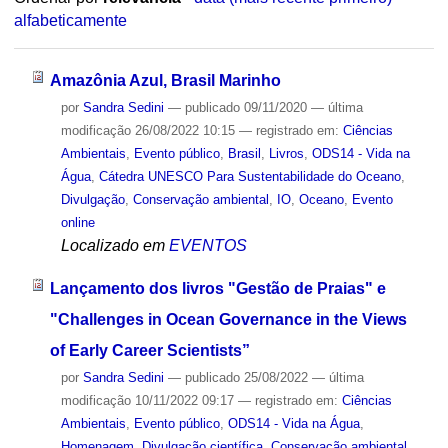
alfabeticamente
Amazônia Azul, Brasil Marinho
por
Sandra Sedini
—
publicado
09/11/2020
—
última
modificação
26/08/2022 10:15
— registrado em:
Ciências
Ambientais
,
Evento público
,
Brasil
,
Livros
,
ODS14 - Vida na
Água
,
Cátedra UNESCO Para Sustentabilidade do Oceano
,
Divulgação
,
Conservação ambiental
,
IO
,
Oceano
,
Evento
online
Localizado em
EVENTOS
Lançamento dos livros "Gestão de Praias" e
"Challenges in Ocean Governance in the Views
of Early Career Scientists”
por
Sandra Sedini
—
publicado
25/08/2022
—
última
modificação
10/11/2022 09:17
— registrado em:
Ciências
Ambientais
,
Evento público
,
ODS14 - Vida na Água
,
Homenagem
,
Divulgação científica
,
Conservação ambiental
,