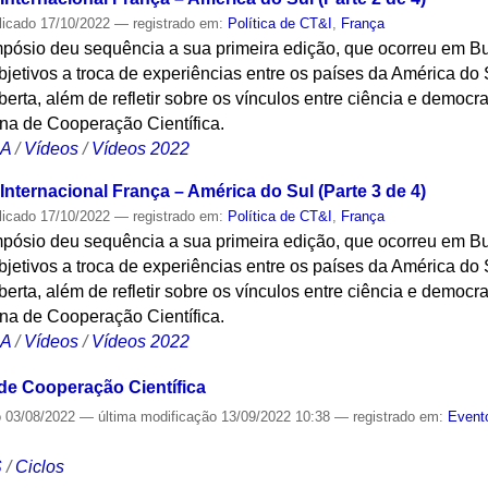
licado
17/10/2022
— registrado em:
Política de CT&I
,
França
impósio deu sequência a sua primeira edição, que ocorreu em 
jetivos a troca de experiências entre os países da América do 
erta, além de refletir sobre os vínculos entre ciência e democr
a de Cooperação Científica.
CA
/
Vídeos
/
Vídeos 2022
Internacional França – América do Sul (Parte 3 de 4)
licado
17/10/2022
— registrado em:
Política de CT&I
,
França
impósio deu sequência a sua primeira edição, que ocorreu em 
jetivos a troca de experiências entre os países da América do 
erta, além de refletir sobre os vínculos entre ciência e democr
a de Cooperação Científica.
CA
/
Vídeos
/
Vídeos 2022
e Cooperação Científica
o
03/08/2022
—
última modificação
13/09/2022 10:38
— registrado em:
Event
S
/
Ciclos