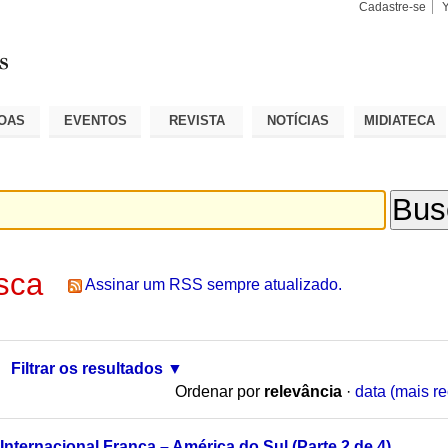
Cadastre-se
Busca
Busca
Avançad
OAS
EVENTOS
REVISTA
NOTÍCIAS
MIDIATECA
sca
Assinar um RSS sempre atualizado.
Filtrar os resultados
Ordenar por
relevância
·
data (mais re
Internacional França – América do Sul (Parte 2 de 4)