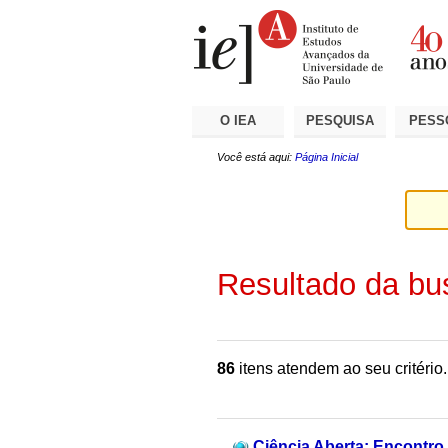
Ir
Ferramentas
Seções
para
Pessoais
o
conteúdo.
|
Ir
para
a
O IEA
PESQUISA
PESS
navegação
Você está aqui:
Página Inicial
Resultado da bu
86
itens atendem ao seu critério.
Ciência Aberta: Encontro 