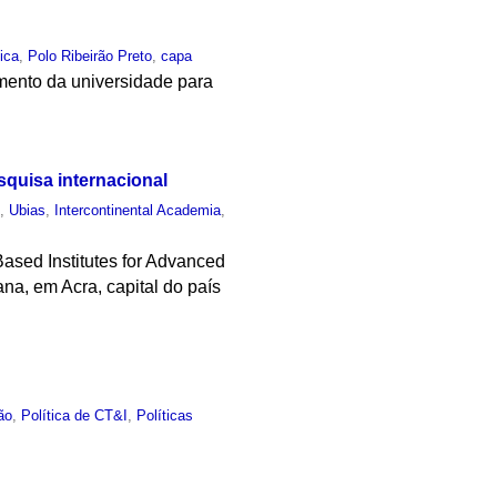
fica
,
Polo Ribeirão Preto
,
capa
mento da universidade para
squisa internacional
o
,
Ubias
,
Intercontinental Academia
,
Based Institutes for Advanced
na, em Acra, capital do país
ão
,
Política de CT&I
,
Políticas