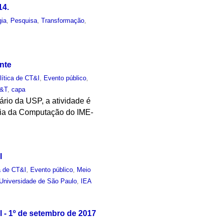
14.
gia
,
Pesquisa
,
Transformação
,
nte
lítica de CT&I
,
Evento público
,
&T
,
capa
rio da USP, a atividade é
cia da Computação do IME-
l
a de CT&I
,
Evento público
,
Meio
 Universidade de São Paulo
,
IEA
 - 1º de setembro de 2017