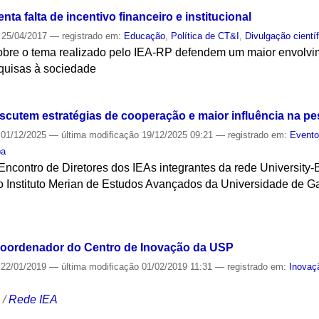
nta falta de incentivo financeiro e institucional
25/04/2017
— registrado em:
Educação
,
Política de CT&I
,
Divulgação cientí
sobre o tema realizado pelo IEA-RP defendem um maior envolvi
squisas à sociedade
S
scutem estratégias de cooperação e maior influência na pe
01/12/2025
—
última modificação
19/12/2025 09:21
— registrado em:
Event
pa
ncontro de Diretores dos IEAs integrantes da rede University-
o Instituto Merian de Estudos Avançados da Universidade de Ga
S
coordenador do Centro de Inovação da USP
22/01/2019
—
última modificação
01/02/2019 11:31
— registrado em:
Inovaç
S
/
Rede IEA