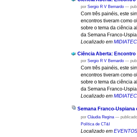
por
Sergio R V Bernardo
—
pub
Com três painéis, este s
encontros tiveram como ob
sobre o tema da ciência ab
da Semana Franco-Uspian
Localizado em
MIDIATE
Ciência Aberta: Encontro 
por
Sergio R V Bernardo
—
pub
Com três painéis, este s
encontros tiveram como ob
sobre o tema da ciência ab
da Semana Franco-Uspian
Localizado em
MIDIATE
Semana Franco-Uspiana d
por
Cláudia Regina
—
publicad
Política de CT&I
Localizado em
EVENTO