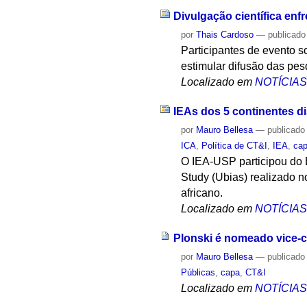
Divulgação científica enfre
por
Thais Cardoso
—
publicado
Participantes de evento 
estimular difusão das pe
Localizado em
NOTÍCIA
IEAs dos 5 continentes di
por
Mauro Bellesa
—
publicado
ICA
,
Política de CT&I
,
IEA
,
ca
O IEA-USP participou do E
Study (Ubias) realizado n
africano.
Localizado em
NOTÍCIA
Plonski é nomeado vice-
por
Mauro Bellesa
—
publicado
Públicas
,
capa
,
CT&I
Localizado em
NOTÍCIA