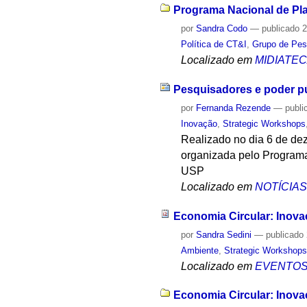
Programa Nacional de Pl
por
Sandra Codo
—
publicado
2
Política de CT&I
,
Grupo de Pes
Localizado em
MIDIATE
Pesquisadores e poder pú
por
Fernanda Rezende
—
publi
Inovação
,
Strategic Workshops
Realizado no dia 6 de dez
organizada pelo Program
USP
Localizado em
NOTÍCIA
Economia Circular: Inova
por
Sandra Sedini
—
publicado
Ambiente
,
Strategic Workshop
Localizado em
EVENTO
Economia Circular: Inova