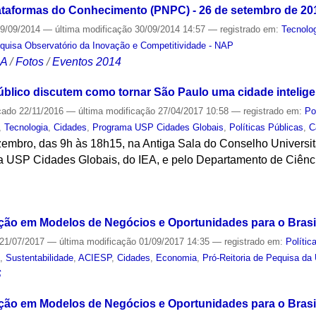
ataformas do Conhecimento (PNPC) - 26 de setembro de 20
9/09/2014
—
última modificação
30/09/2014 14:57
— registrado em:
Tecnolo
quisa Observatório da Inovação e Competitividade - NAP
CA
/
Fotos
/
Eventos 2014
blico discutem como tornar São Paulo uma cidade intelige
cado
22/11/2016
—
última modificação
27/04/2017 10:58
— registrado em:
Po
,
Tecnologia
,
Cidades
,
Programa USP Cidades Globais
,
Políticas Públicas
,
C
embro, das 9h às 18h15, na Antiga Sala do Conselho Universitá
a USP Cidades Globais, do IEA, e pelo Departamento de Ciên
S
ção em Modelos de Negócios e Oportunidades para o Brasi
21/07/2017
—
última modificação
01/09/2017 14:35
— registrado em:
Polític
s
,
Sustentabilidade
,
ACIESP
,
Cidades
,
Economia
,
Pró-Reitoria de Pequisa da
S
ção em Modelos de Negócios e Oportunidades para o Brasil