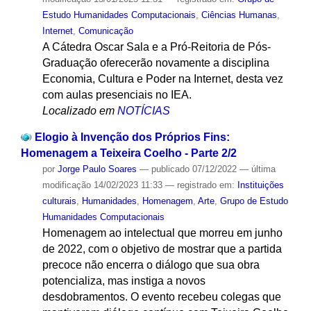
Estudo Humanidades Computacionais
,
Ciências Humanas
,
Internet
,
Comunicação
A Cátedra Oscar Sala e a Pró-Reitoria de Pós-
Graduação oferecerão novamente a disciplina
Economia, Cultura e Poder na Internet, desta vez
com aulas presenciais no IEA.
Localizado em
NOTÍCIAS
Elogio à Invenção dos Próprios Fins:
Homenagem a Teixeira Coelho - Parte 2/2
por
Jorge Paulo Soares
—
publicado
07/12/2022
—
última
modificação
14/02/2023 11:33
— registrado em:
Instituições
culturais
,
Humanidades
,
Homenagem
,
Arte
,
Grupo de Estudo
Humanidades Computacionais
Homenagem ao intelectual que morreu em junho
de 2022, com o objetivo de mostrar que a partida
precoce não encerra o diálogo que sua obra
potencializa, mas instiga a novos
desdobramentos. O evento recebeu colegas que