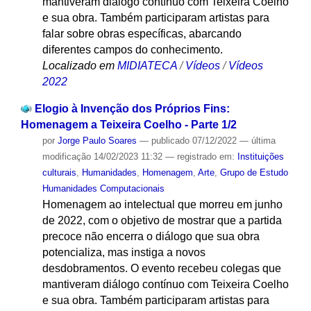
mantiveram diálogo contínuo com Teixeira Coelho
e sua obra. Também participaram artistas para
falar sobre obras específicas, abarcando
diferentes campos do conhecimento.
Localizado em
MIDIATECA
/
Vídeos
/
Vídeos
2022
Elogio à Invenção dos Próprios Fins:
Homenagem a Teixeira Coelho - Parte 1/2
por
Jorge Paulo Soares
—
publicado
07/12/2022
—
última
modificação
14/02/2023 11:32
— registrado em:
Instituições
culturais
,
Humanidades
,
Homenagem
,
Arte
,
Grupo de Estudo
Humanidades Computacionais
Homenagem ao intelectual que morreu em junho
de 2022, com o objetivo de mostrar que a partida
precoce não encerra o diálogo que sua obra
potencializa, mas instiga a novos
desdobramentos. O evento recebeu colegas que
mantiveram diálogo contínuo com Teixeira Coelho
e sua obra. Também participaram artistas para