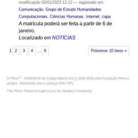
modificação
02/01/2023 12:12
— registrado em:
Comunicação
,
Grupo de Estudo Humanidades
Computacionais
,
Ciências Humanas
,
Internet
,
capa
A matrícula poderá ser feita a partir de 6 de
janeiro.
Localizado em
NOTÍCIAS
1
2
3
4
…
6
Próximos 10 itens »
®
O
Plone
- CMS/WCM de Código Aberto
tem
©
2000-2026 pela
Fundação Plone
e
amigos. Distribuído sob a
Licença GNU GPL
.
This Plone Theme brought to you by
Simples Consultoria
.