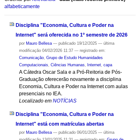
alfabeticamente
Disciplina "Economia, Cultura e Poder na
Internet" será oferecida no 1º semestre de 2026
por
Mauro Bellesa
—
publicado
19/12/2025
—
última
modificação
04/02/2026 11:37
— registrado em:
Comunicação
,
Grupo de Estudo Humanidades
Computacionais
,
Ciências Humanas
,
Internet
,
capa
A Cátedra Oscar Sala e a Pró-Reitoria de Pós-
Graduação oferecerão novamente a disciplina
Economia, Cultura e Poder na Internet com aulas
presenciais no IEA.
Localizado em
NOTÍCIAS
Disciplina "Economia, Cultura e Poder na
Internet" está com matrículas abertas
por
Mauro Bellesa
—
publicado
06/01/2025
—
última
modificação
13/01/2025 11:31
— registrado em:
Grupo de