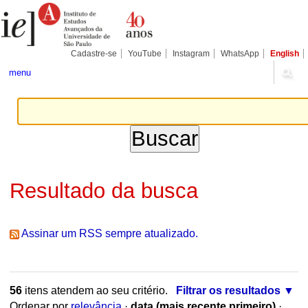
Ir
Ferramentas
Seções
para
Pessoais
o
conteúdo.
|
Cadastre-se
YouTube
Instagram
WhatsApp
English
Ir
para
menu
a
navegação
Resultado da busca
Assinar um RSS sempre atualizado.
56
itens atendem ao seu critério.
Filtrar os resultados
Ordenar por
relevância
·
data (mais recente primeiro)
·