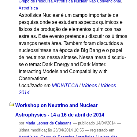
Grupo de Pesquisa Astrofísica Nuclear Não Convencional
,
Astrofísica
Astrofísica Nuclear é um campo importante da
pesquisa onde se estudam aspectos químicos e
físicos da produção de elementos químicos nas
estrelas. Este evento pretendeu discutir os últimos
avanços nesta área. Também foram discutidos a
nucleossíntese na época de Big Bang e o papel
de neutrinos nessa síntese. Nessa mesa discutiu-
se o tema: Dark Energy and Dark Matter:
Interacting Models and Compatibility with
Observations.
Localizado em
MIDIATECA
/
Vídeos
/
Vídeos
2014
Workshop on Neutrino and Nuclear
Astrophysics - 14 a 16 de abril de 2014
por
Maria Leonor de Calasans
—
publicado
14/04/2014
—
última modificação
23/04/2014 16:55
— registrado em: