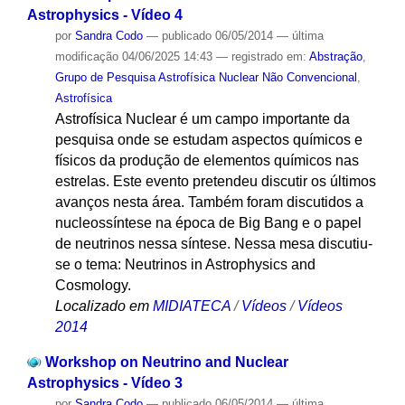
Astrophysics - Vídeo 4
por
Sandra Codo
—
publicado
06/05/2014
—
última
modificação
04/06/2025 14:43
— registrado em:
Abstração
,
Grupo de Pesquisa Astrofísica Nuclear Não Convencional
,
Astrofísica
Astrofísica Nuclear é um campo importante da
pesquisa onde se estudam aspectos químicos e
físicos da produção de elementos químicos nas
estrelas. Este evento pretendeu discutir os últimos
avanços nesta área. Também foram discutidos a
nucleossíntese na época de Big Bang e o papel
de neutrinos nessa síntese. Nessa mesa discutiu-
se o tema: Neutrinos in Astrophysics and
Cosmology.
Localizado em
MIDIATECA
/
Vídeos
/
Vídeos
2014
Workshop on Neutrino and Nuclear
Astrophysics - Vídeo 3
por
Sandra Codo
—
publicado
06/05/2014
—
última