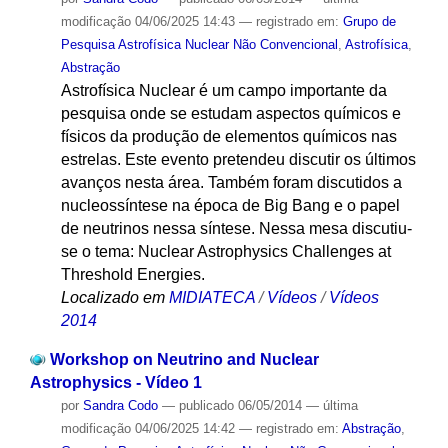
modificação
04/06/2025 14:43
— registrado em:
Grupo de
Pesquisa Astrofísica Nuclear Não Convencional
,
Astrofísica
,
Abstração
Astrofísica Nuclear é um campo importante da
pesquisa onde se estudam aspectos químicos e
físicos da produção de elementos químicos nas
estrelas. Este evento pretendeu discutir os últimos
avanços nesta área. Também foram discutidos a
nucleossíntese na época de Big Bang e o papel
de neutrinos nessa síntese. Nessa mesa discutiu-
se o tema: Nuclear Astrophysics Challenges at
Threshold Energies.
Localizado em
MIDIATECA
/
Vídeos
/
Vídeos
2014
Workshop on Neutrino and Nuclear
Astrophysics - Vídeo 1
por
Sandra Codo
—
publicado
06/05/2014
—
última
modificação
04/06/2025 14:42
— registrado em:
Abstração
,