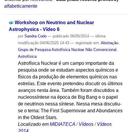
alfabeticamente
Workshop on Neutrino and Nuclear
Astrophysics - Vídeo 6
por
Sandra Codo
—
publicado
06/05/2014
—
última
modificação
04/06/2025 14:43
— registrado em:
Abstração
,
Grupo de Pesquisa Astrofísica Nuclear Não Convencional
,
Astrofísica
Astrofísica Nuclear é um campo importante da
pesquisa onde se estudam aspectos químicos e
físicos da produção de elementos químicos nas
estrelas. Este evento pretendeu discutir os últimos
avanços nesta área. Também foram discutidos a
nucleossíntese na época de Big Bang e o papel
de neutrinos nessa síntese. Nessa mesa discutiu-
se o tema: The First Supernovae and Abundances
in the Oldest Stars.
Localizado em
MIDIATECA
/
Vídeos
/
Vídeos
2014