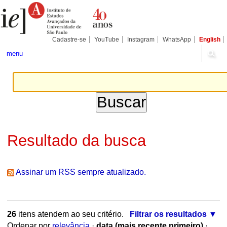
Ir
Ferramentas
Seções
para
Pessoais
o
conteúdo.
|
Cadastre-se
YouTube
Instagram
WhatsApp
English
Ir
para
menu
a
navegação
Resultado da busca
Assinar um RSS sempre atualizado.
26
itens atendem ao seu critério.
Filtrar os resultados
Ordenar por
relevância
·
data (mais recente primeiro)
·