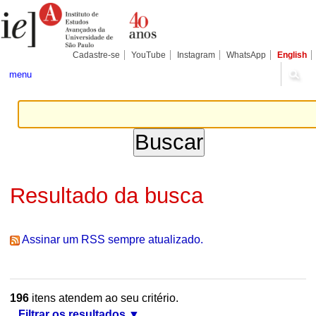
Ir
Ferramentas
Seções
para
Pessoais
o
conteúdo.
|
Cadastre-se
YouTube
Instagram
WhatsApp
English
Ir
para
menu
a
navegação
Resultado da busca
Assinar um RSS sempre atualizado.
196
itens atendem ao seu critério.
Filtrar os resultados