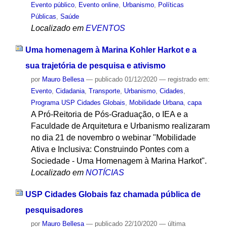
Evento público
,
Evento online
,
Urbanismo
,
Políticas
Públicas
,
Saúde
Localizado em
EVENTOS
Uma homenagem à Marina Kohler Harkot e a
sua trajetória de pesquisa e ativismo
por
Mauro Bellesa
—
publicado
01/12/2020
— registrado em:
Evento
,
Cidadania
,
Transporte
,
Urbanismo
,
Cidades
,
Programa USP Cidades Globais
,
Mobilidade Urbana
,
capa
A Pró-Reitoria de Pós-Graduação, o IEA e a
Faculdade de Arquitetura e Urbanismo realizaram
no dia 21 de novembro o webinar "Mobilidade
Ativa e Inclusiva: Construindo Pontes com a
Sociedade - Uma Homenagem à Marina Harkot".
Localizado em
NOTÍCIAS
USP Cidades Globais faz chamada pública de
pesquisadores
por
Mauro Bellesa
—
publicado
22/10/2020
—
última