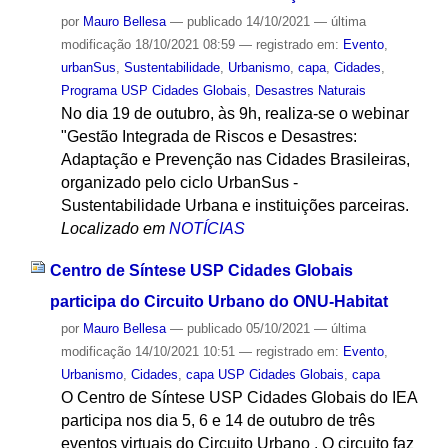
por
Mauro Bellesa
—
publicado
14/10/2021
—
última
modificação
18/10/2021 08:59
— registrado em:
Evento
,
urbanSus
,
Sustentabilidade
,
Urbanismo
,
capa
,
Cidades
,
Programa USP Cidades Globais
,
Desastres Naturais
No dia 19 de outubro, às 9h, realiza-se o webinar
"Gestão Integrada de Riscos e Desastres:
Adaptação e Prevenção nas Cidades Brasileiras,
organizado pelo ciclo UrbanSus -
Sustentabilidade Urbana e instituições parceiras.
Localizado em
NOTÍCIAS
Centro de Síntese USP Cidades Globais
participa do Circuito Urbano do ONU-Habitat
por
Mauro Bellesa
—
publicado
05/10/2021
—
última
modificação
14/10/2021 10:51
— registrado em:
Evento
,
Urbanismo
,
Cidades
,
capa USP Cidades Globais
,
capa
O Centro de Síntese USP Cidades Globais do IEA
participa nos dia 5, 6 e 14 de outubro de três
eventos virtuais do Circuito Urbano . O circuito faz