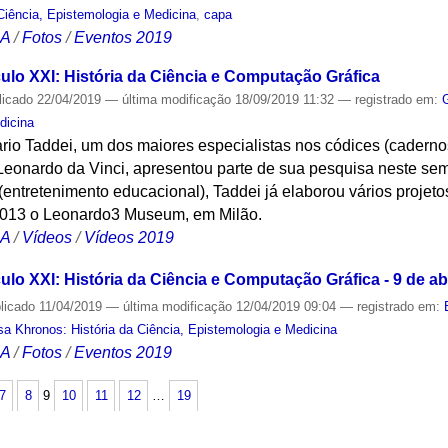
Ciência, Epistemologia e Medicina
,
capa
CA
/
Fotos
/
Eventos 2019
ulo XXI: História da Ciência e Computação Gráfica
licado
22/04/2019
—
última modificação
18/09/2019 11:32
— registrado em:
dicina
rio Taddei, um dos maiores especialistas nos códices (cadernos
Leonardo da Vinci, apresentou parte de sua pesquisa neste sem
(entretenimento educacional), Taddei já elaborou vários projet
2013 o Leonardo3 Museum, em Milão.
CA
/
Vídeos
/
Vídeos 2019
lo XXI: História da Ciência e Computação Gráfica - 9 de ab
licado
11/04/2019
—
última modificação
12/04/2019 09:04
— registrado em:
a Khronos: História da Ciência, Epistemologia e Medicina
CA
/
Fotos
/
Eventos 2019
7
8
9
10
11
12
…
19