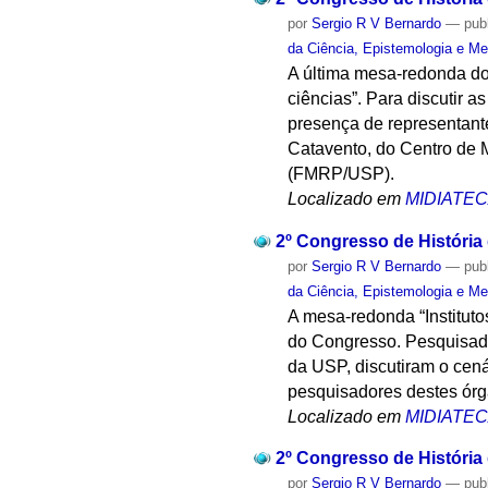
por
Sergio R V Bernardo
—
pub
da Ciência, Epistemologia e Me
A última mesa-redonda do
ciências”. Para discutir 
presença de representan
Catavento, do Centro de 
(FMRP/USP).
Localizado em
MIDIATE
2º Congresso de História
por
Sergio R V Bernardo
—
pub
da Ciência, Epistemologia e Me
A mesa-redonda “Institut
do Congresso. Pesquisador
da USP, discutiram o cená
pesquisadores destes órg
Localizado em
MIDIATE
2º Congresso de História
por
Sergio R V Bernardo
—
pub