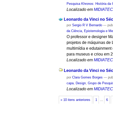
Pesquisa Khronos: História da 
Localizado em
MIDIATE
Leonardo da Vinci no Séc
por
Sergio R V Bernardo
—
pub
da Ciência, Epistemologia e Me
O professor e designer Ma
projetos de máquinas de 
multimídia e edutainment 
para museus e criou em 
Localizado em
MIDIATE
Leonardo da Vinci no Sécu
por
Clara Gomes Borges
—
pub
capa
,
Design
,
Grupo de Pesquis
Localizado em
MIDIATE
« 10 itens anteriores
1
…
6