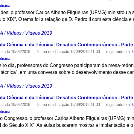
dicina
des, o professor Carlos Alberto Filgueiras (UFMG) ministrou a
lo XIX”. O tema foi a relação de D. Pedro II com esta ciência 
CA
/
Vídeos
/
Vídeos 2019
 da Ciência e da Técnica: Desafios Contemporâneos - Parte 
licado
19/06/2019
—
última modificação
18/09/2019 11:03
— registrado em:
dicina
iro dia, professores do Congresso participaram da mesa-redo
 e técnica”, em uma conversa sobre o desenvolvimento desse ca
CA
/
Vídeos
/
Vídeos 2019
 da Ciência e da Técnica: Desafios Contemporâneos - Parte 
licado
19/06/2019
—
última modificação
18/09/2019 11:03
— registrado em:
dicina
do Congresso, o professor Carlos Alberto Filgueiras (UFMG) min
il do Século XIX”. As aulas buscaram mostrar a implantação e 