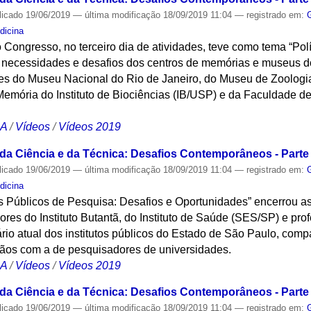
licado
19/06/2019
—
última modificação
18/09/2019 11:04
— registrado em:
dicina
 Congresso, no terceiro dia de atividades, teve como tema “Po
as necessidades e desafios dos centros de memórias e museus do
tes do Museu Nacional do Rio de Janeiro, do Museu de Zoolog
Memória do Instituto de Biociências (IB/USP) e da Faculdade d
CA
/
Vídeos
/
Vídeos 2019
 da Ciência e da Técnica: Desafios Contemporâneos - Parte 
licado
19/06/2019
—
última modificação
18/09/2019 11:04
— registrado em:
dicina
os Públicos de Pesquisa: Desafios e Oportunidades” encerrou a
es do Instituto Butantã, do Instituto de Saúde (SES/SP) e pro
rio atual dos institutos públicos do Estado de São Paulo, com
ãos com a de pesquisadores de universidades.
CA
/
Vídeos
/
Vídeos 2019
 da Ciência e da Técnica: Desafios Contemporâneos - Parte 
licado
19/06/2019
—
última modificação
18/09/2019 11:04
— registrado em: