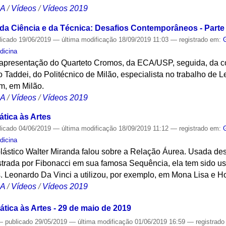
CA
/
Vídeos
/
Vídeos 2019
 da Ciência e da Técnica: Desafios Contemporâneos - Parte 
licado
19/06/2019
—
última modificação
18/09/2019 11:03
— registrado em:
dicina
apresentação do Quarteto Cromos, da ECA/USP, seguida, da co
o Taddei, do Politécnico de Milão, especialista no trabalho de L
, em Milão.
CA
/
Vídeos
/
Vídeos 2019
tica às Artes
licado
04/06/2019
—
última modificação
18/09/2019 11:12
— registrado em:
dicina
 plástico Walter Miranda falou sobre a Relação Áurea. Usada de
ada por Fibonacci em sua famosa Sequência, ela tem sido us
as. Leonardo Da Vinci a utilizou, por exemplo, em Mona Lisa e 
CA
/
Vídeos
/
Vídeos 2019
tica às Artes - 29 de maio de 2019
—
publicado
29/05/2019
—
última modificação
01/06/2019 16:59
— registrad