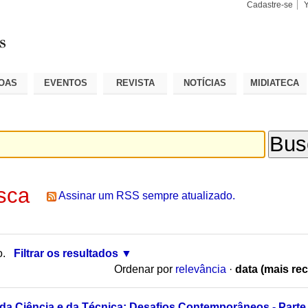
Cadastre-se
Busca
Busca
Avançad
OAS
EVENTOS
REVISTA
NOTÍCIAS
MIDIATECA
sca
Assinar um RSS sempre atualizado.
o.
Filtrar os resultados
Ordenar por
relevância
·
data (mais rec
 da Ciência e da Técnica: Desafios Contemporâneos - Parte 