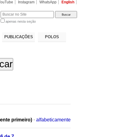
YouTube
Instagram
WhatsApp
English
apenas nesta seção
a…
PUBLICAÇÕES
POLOS
ente primeiro)
·
alfabeticamente
6 de 7