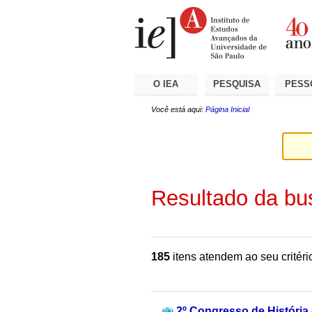
Ir
Ferramentas
Seções
para
Pessoais
o
conteúdo.
|
Ir
para
a
O IEA
PESQUISA
PESS
navegação
Você está aqui:
Página Inicial
Resultado da bu
185
itens atendem ao seu critéri
2º Congresso de História