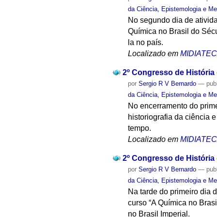
da Ciência, Epistemologia e Me
No segundo dia de ativida
Química no Brasil do Sécu
la no país.
Localizado em
MIDIATE
2º Congresso de História
por
Sergio R V Bernardo
—
pub
da Ciência, Epistemologia e Me
No encerramento do prime
historiografia da ciência
tempo.
Localizado em
MIDIATE
2º Congresso de História
por
Sergio R V Bernardo
—
pub
da Ciência, Epistemologia e Me
Na tarde do primeiro dia 
curso “A Química no Bras
no Brasil Imperial.