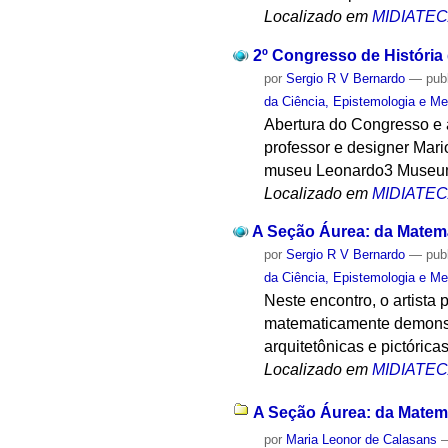
Localizado em
MIDIATE
2º Congresso de História
por
Sergio R V Bernardo
—
pub
da Ciência, Epistemologia e Me
Abertura do Congresso e 
professor e designer Mari
museu Leonardo3 Museum
Localizado em
MIDIATE
A Seção Áurea: da Matemá
por
Sergio R V Bernardo
—
pub
da Ciência, Epistemologia e Me
Neste encontro, o artista
matematicamente demonstr
arquitetônicas e pictóric
Localizado em
MIDIATE
A Seção Áurea: da Matemá
por
Maria Leonor de Calasans