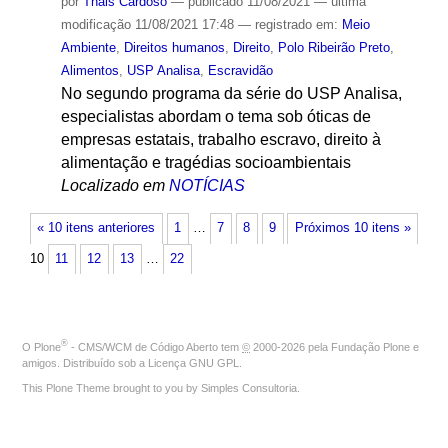
por
Thais Cardoso
—
publicado
11/08/2021
—
última
modificação
11/08/2021 17:48
— registrado em:
Meio
Ambiente
,
Direitos humanos
,
Direito
,
Polo Ribeirão Preto
,
Alimentos
,
USP Analisa
,
Escravidão
No segundo programa da série do USP Analisa,
especialistas abordam o tema sob óticas de
empresas estatais, trabalho escravo, direito à
alimentação e tragédias socioambientais
Localizado em
NOTÍCIAS
« 10 itens anteriores
1
…
7
8
9
Próximos 10 itens »
10
11
12
13
…
22
®
O
Plone
- CMS/WCM de Código Aberto
tem
©
2000-2026 pela
Fundação Plone
e
amigos. Distribuído sob a
Licença GNU GPL
.
This Plone Theme brought to you by
Simples Consultoria
.