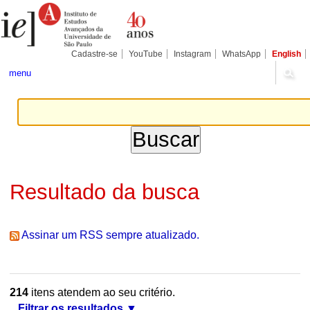
Ir
Ferramentas
Seções
para
Pessoais
o
conteúdo.
|
Cadastre-se
YouTube
Instagram
WhatsApp
English
Ir
para
menu
a
navegação
Resultado da busca
Assinar um RSS sempre atualizado.
214
itens atendem ao seu critério.
Filtrar os resultados