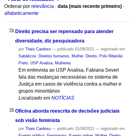
Ordenar por
relevância
·
data (mais recente primeiro)
·
alfabeticamente
Direito precisa ser repensado para atender
diversidade, diz pesquisadora
por
Thais Cardoso
—
publicado
01/09/2021
— registrado em:
Sabáticos
,
Direitos humanos
,
Mulher
,
Direito
,
Polo Ribeirão
Preto
,
USP Analisa
,
Mulheres
Em entrevista ao USP Analisa, Fabiana Severi
fala das mudanças necessárias no sistema de
Justiça em casos de violência contra a mulher e
grupos minoritários
Localizado em
NOTÍCIAS
Oficina aborda reescrita de decisões judiciais
sob visão feminista
por
Thais Cardoso
—
publicado
31/08/2021
— registrado em:
Evento público
,
Feminismo
,
Evento online
,
Mulher
,
Direito
,