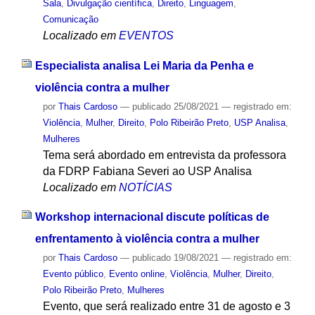
Sala
,
Divulgação científica
,
Direito
,
Linguagem
,
Comunicação
Localizado em
EVENTOS
Especialista analisa Lei Maria da Penha e
violência contra a mulher
por
Thais Cardoso
—
publicado
25/08/2021
— registrado em:
Violência
,
Mulher
,
Direito
,
Polo Ribeirão Preto
,
USP Analisa
,
Mulheres
Tema será abordado em entrevista da professora
da FDRP Fabiana Severi ao USP Analisa
Localizado em
NOTÍCIAS
Workshop internacional discute políticas de
enfrentamento à violência contra a mulher
por
Thais Cardoso
—
publicado
19/08/2021
— registrado em:
Evento público
,
Evento online
,
Violência
,
Mulher
,
Direito
,
Polo Ribeirão Preto
,
Mulheres
Evento, que será realizado entre 31 de agosto e 3