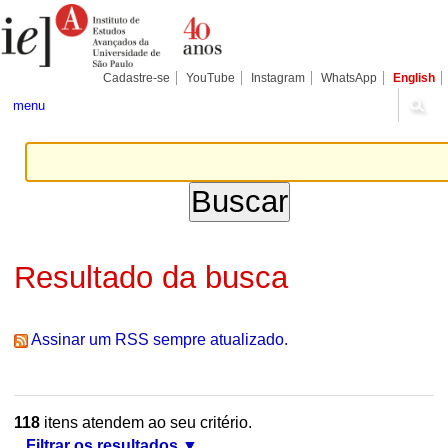
Ir
Ferramentas
Seções
para
Pessoais
o
conteúdo.
|
Cadastre-se
YouTube
Instagram
WhatsApp
English
Ir
para
menu
a
navegação
Resultado da busca
Assinar um RSS sempre atualizado.
118
itens atendem ao seu critério.
Filtrar os resultados