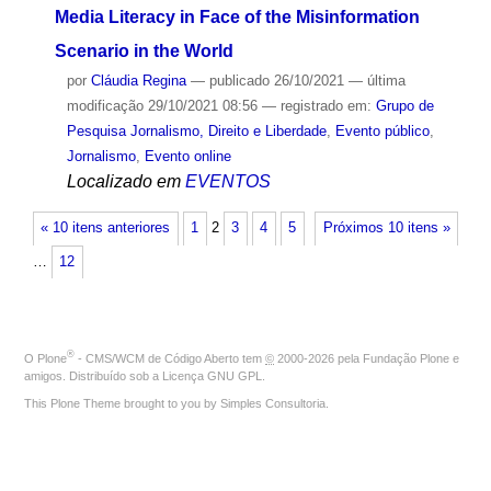
Media Literacy in Face of the Misinformation
Scenario in the World
por
Cláudia Regina
—
publicado
26/10/2021
—
última
modificação
29/10/2021 08:56
— registrado em:
Grupo de
Pesquisa Jornalismo, Direito e Liberdade
,
Evento público
,
Jornalismo
,
Evento online
Localizado em
EVENTOS
« 10 itens anteriores
1
2
3
4
5
Próximos 10 itens »
…
12
®
O
Plone
- CMS/WCM de Código Aberto
tem
©
2000-2026 pela
Fundação Plone
e
amigos. Distribuído sob a
Licença GNU GPL
.
This Plone Theme brought to you by
Simples Consultoria
.