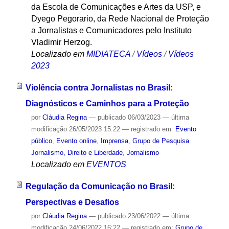
da Escola de Comunicações e Artes da USP, e
Dyego Pegorario, da Rede Nacional de Proteção
a Jornalistas e Comunicadores pelo Instituto
Vladimir Herzog.
Localizado em
MIDIATECA
/
Vídeos
/
Vídeos
2023
Violência contra Jornalistas no Brasil:
Diagnósticos e Caminhos para a Proteção
por
Cláudia Regina
—
publicado
06/03/2023
—
última
modificação
26/05/2023 15:22
— registrado em:
Evento
público
,
Evento online
,
Imprensa
,
Grupo de Pesquisa
Jornalismo, Direito e Liberdade
,
Jornalismo
Localizado em
EVENTOS
Regulação da Comunicação no Brasil:
Perspectivas e Desafios
por
Cláudia Regina
—
publicado
23/06/2022
—
última
modificação
24/06/2022 16:22
— registrado em:
Grupo de