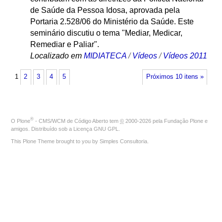
de Saúde da Pessoa Idosa, aprovada pela
Portaria 2.528/06 do Ministério da Saúde. Este
seminário discutiu o tema "Mediar, Medicar,
Remediar e Paliar".
Localizado em
MIDIATECA
/
Vídeos
/
Vídeos 2011
1
2
3
4
5
Próximos 10 itens »
®
O
Plone
- CMS/WCM de Código Aberto
tem
©
2000-2026 pela
Fundação Plone
e
amigos. Distribuído sob a
Licença GNU GPL
.
This Plone Theme brought to you by
Simples Consultoria
.