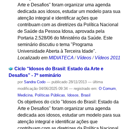
Arte e Desafios" foram organizar uma agenda
dedicada aos idosos, estudar um modelo para sua
atenção integral e identificar ações que
contribuam com as diretrizes da Política Nacional
de Saúde da Pessoa Idosa, aprovada pela
Portaria 2.528/06 do Ministério da Saúde. Este
seminário discutiu o tema "Programa
Universidade Aberta à Terceira Idade".
Localizado em
MIDIATECA
/
Vídeos
/
Vídeos 2011
Ciclo “Idosos do Brasil: Estado da Arte e
Desafios” - 7º seminário
por
Sandra Codo
—
publicado
28/11/2013
—
última
modificação
04/06/2025 09:34
— registrado em:
O Comum
,
Medicina
,
Políticas Públicas
,
Idosos
,
Brasil
Os objetivos do ciclo "Idosos do Brasil: Estado da
Arte e Desafios" foram organizar uma agenda
dedicada aos idosos, estudar um modelo para sua
atenção integral e identificar ações que
contribuam com as diretrizes da Política Nacional