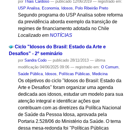
por
Thais Cardoso
—
publicado
12/06/2019
— registrado em:
USP Analisa
,
Economia
,
Idosos
,
Polo Ribeirão Preto
Segundo programa do USP Analisa sobre reforma
da previdência aborda exemplo da transição de
regimes de financiamento adotada no Chile
Localizado em
NOTÍCIAS
Ciclo "Idosos do Brasil: Estado da Arte e
Desafios" - 2º seminário
por
Sandra Codo
—
publicado
28/11/2013
—
última
modificação
04/06/2025 09:06
— registrado em:
O Comum
,
Saúde Pública
,
Idosos
,
Políticas Públicas
,
Medicina
Os objetivos do ciclo "Idosos do Brasil: Estado da
Arte e Desafios" foram organizar uma agenda
dedicada aos idosos, estudar um modelo para sua
atenção integral e identificar ações que
contribuam com as diretrizes da Política Nacional
de Saúde da Pessoa Idosa, aprovada pela
Portaria 2.528/06 do Ministério da Saúde. O tema
dessa mesa-redonda foi "Políticas Públicas