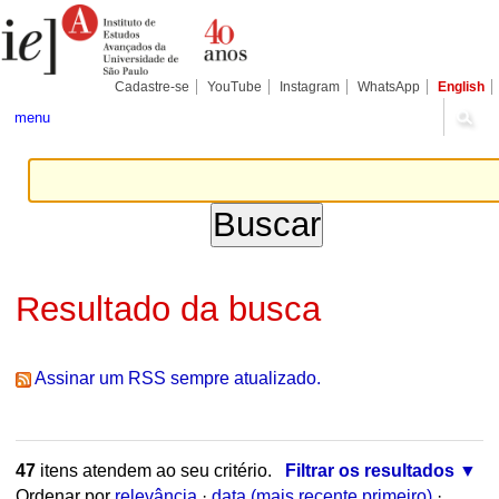
Ir
Ferramentas
Seções
para
Pessoais
o
conteúdo.
|
Cadastre-se
YouTube
Instagram
WhatsApp
English
Ir
para
menu
a
navegação
Resultado da busca
Assinar um RSS sempre atualizado.
47
itens atendem ao seu critério.
Filtrar os resultados
Ordenar por
relevância
·
data (mais recente primeiro)
·