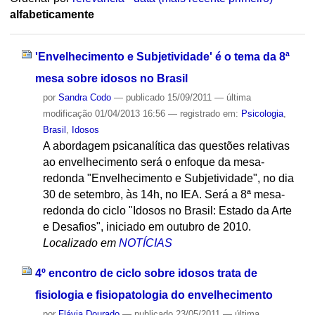
alfabeticamente
'Envelhecimento e Subjetividade' é o tema da 8ª
mesa sobre idosos no Brasil
por
Sandra Codo
—
publicado
15/09/2011
—
última
modificação
01/04/2013 16:56
— registrado em:
Psicologia
,
Brasil
,
Idosos
A abordagem psicanalítica das questões relativas
ao envelhecimento será o enfoque da mesa-
redonda "Envelhecimento e Subjetividade", no dia
30 de setembro, às 14h, no IEA. Será a 8ª mesa-
redonda do ciclo "Idosos no Brasil: Estado da Arte
e Desafios", iniciado em outubro de 2010.
Localizado em
NOTÍCIAS
4º encontro de ciclo sobre idosos trata de
fisiologia e fisiopatologia do envelhecimento
por
Flávia Dourado
—
publicado
23/05/2011
—
última