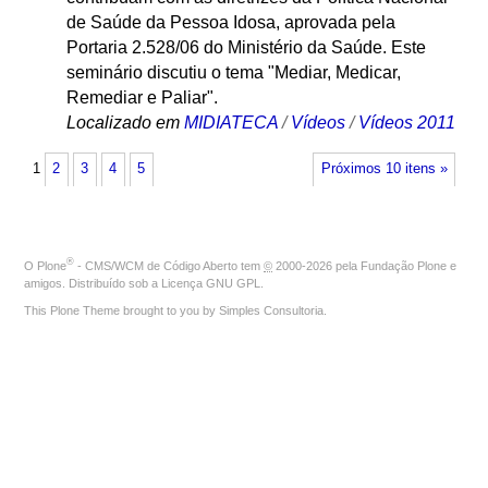
de Saúde da Pessoa Idosa, aprovada pela
Portaria 2.528/06 do Ministério da Saúde. Este
seminário discutiu o tema "Mediar, Medicar,
Remediar e Paliar".
Localizado em
MIDIATECA
/
Vídeos
/
Vídeos 2011
1
2
3
4
5
Próximos 10 itens »
®
O
Plone
- CMS/WCM de Código Aberto
tem
©
2000-2026 pela
Fundação Plone
e
amigos. Distribuído sob a
Licença GNU GPL
.
This Plone Theme brought to you by
Simples Consultoria
.