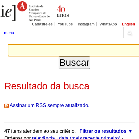
Ir
Ferramentas
Seções
para
Pessoais
o
conteúdo.
|
Cadastre-se
YouTube
Instagram
WhatsApp
English
Ir
para
menu
a
navegação
Resultado da busca
Assinar um RSS sempre atualizado.
47
itens atendem ao seu critério.
Filtrar os resultados
Ordenar por
relevância
·
data (mais recente primeiro)
·