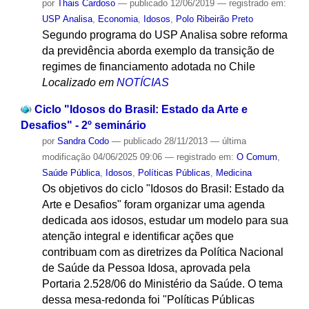
por
Thais Cardoso
—
publicado
12/06/2019
— registrado em:
USP Analisa
,
Economia
,
Idosos
,
Polo Ribeirão Preto
Segundo programa do USP Analisa sobre reforma
da previdência aborda exemplo da transição de
regimes de financiamento adotada no Chile
Localizado em
NOTÍCIAS
Ciclo "Idosos do Brasil: Estado da Arte e
Desafios" - 2º seminário
por
Sandra Codo
—
publicado
28/11/2013
—
última
modificação
04/06/2025 09:06
— registrado em:
O Comum
,
Saúde Pública
,
Idosos
,
Políticas Públicas
,
Medicina
Os objetivos do ciclo "Idosos do Brasil: Estado da
Arte e Desafios" foram organizar uma agenda
dedicada aos idosos, estudar um modelo para sua
atenção integral e identificar ações que
contribuam com as diretrizes da Política Nacional
de Saúde da Pessoa Idosa, aprovada pela
Portaria 2.528/06 do Ministério da Saúde. O tema
dessa mesa-redonda foi "Políticas Públicas