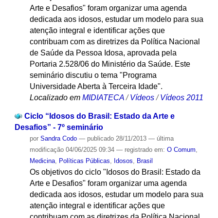
Arte e Desafios" foram organizar uma agenda
dedicada aos idosos, estudar um modelo para sua
atenção integral e identificar ações que
contribuam com as diretrizes da Política Nacional
de Saúde da Pessoa Idosa, aprovada pela
Portaria 2.528/06 do Ministério da Saúde. Este
seminário discutiu o tema "Programa
Universidade Aberta à Terceira Idade".
Localizado em
MIDIATECA
/
Vídeos
/
Vídeos 2011
Ciclo “Idosos do Brasil: Estado da Arte e
Desafios” - 7º seminário
por
Sandra Codo
—
publicado
28/11/2013
—
última
modificação
04/06/2025 09:34
— registrado em:
O Comum
,
Medicina
,
Políticas Públicas
,
Idosos
,
Brasil
Os objetivos do ciclo "Idosos do Brasil: Estado da
Arte e Desafios" foram organizar uma agenda
dedicada aos idosos, estudar um modelo para sua
atenção integral e identificar ações que
contribuam com as diretrizes da Política Nacional