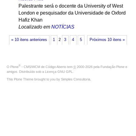
Palestrante será o docente da University of West
London e pesquisador da Universidade de Oxford
Hafiz Khan
Localizado em
NOTÍCIAS
« 10 itens anteriores
1
2
3
4
5
Próximos 10 itens »
®
O
Plone
- CMS/WCM de Código Aberto
tem
©
2000-2026 pela
Fundação Plone
e
amigos. Distribuído sob a
Licença GNU GPL
.
This Plone Theme brought to you by
Simples Consultoria
.