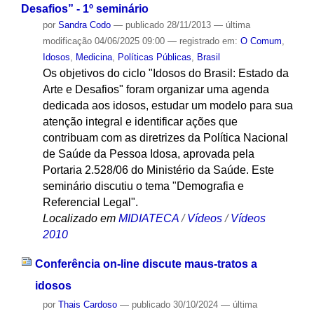
Desafios” - 1º seminário
por
Sandra Codo
—
publicado
28/11/2013
—
última
modificação
04/06/2025 09:00
— registrado em:
O Comum
,
Idosos
,
Medicina
,
Políticas Públicas
,
Brasil
Os objetivos do ciclo "Idosos do Brasil: Estado da
Arte e Desafios" foram organizar uma agenda
dedicada aos idosos, estudar um modelo para sua
atenção integral e identificar ações que
contribuam com as diretrizes da Política Nacional
de Saúde da Pessoa Idosa, aprovada pela
Portaria 2.528/06 do Ministério da Saúde. Este
seminário discutiu o tema "Demografia e
Referencial Legal".
Localizado em
MIDIATECA
/
Vídeos
/
Vídeos
2010
Conferência on-line discute maus-tratos a
idosos
por
Thais Cardoso
—
publicado
30/10/2024
—
última