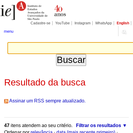
Ir
Ferramentas
Seções
para
Pessoais
o
conteúdo.
|
Cadastre-se
YouTube
Instagram
WhatsApp
English
Ir
para
menu
a
navegação
Resultado da busca
Assinar um RSS sempre atualizado.
47
itens atendem ao seu critério.
Filtrar os resultados
Ordenar por
relevância
·
data (mais recente primeiro)
·