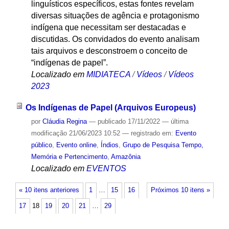
linguísticos específicos, estas fontes revelam
diversas situações de agência e protagonismo
indígena que necessitam ser destacadas e
discutidas. Os convidados do evento analisam
tais arquivos e desconstroem o conceito de
“indígenas de papel”.
Localizado em
MIDIATECA
/
Vídeos
/
Vídeos
2023
Os Indígenas de Papel (Arquivos Europeus)
por
Cláudia Regina
—
publicado
17/11/2022
—
última
modificação
21/06/2023 10:52
— registrado em:
Evento
público
,
Evento online
,
Índios
,
Grupo de Pesquisa Tempo,
Memória e Pertencimento
,
Amazônia
Localizado em
EVENTOS
« 10 itens anteriores
1
…
15
16
Próximos 10 itens »
17
18
19
20
21
…
29