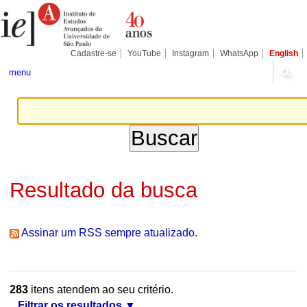
Ir
Ferramentas
Seções
para
Pessoais
o
conteúdo.
|
Cadastre-se
YouTube
Instagram
WhatsApp
English
Ir
para
menu
a
navegação
Resultado da busca
Assinar um RSS sempre atualizado.
283
itens atendem ao seu critério.
Filtrar os resultados