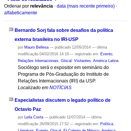
Ordenar por
relevância
·
data (mais recente primeiro)
·
alfabeticamente
Bernardo Sorj fala sobre desafios da política
externa brasileira no IRI-USP
por
Mauro Bellesa
—
publicado
12/05/2014
—
última
modificação
04/02/2016 14:19
— registrado em:
Evento
,
Relações Internacionais
,
Glocal
,
Visitantes
,
América Latina
Sociólogo será o expositor em seminário do
Programa de Pós-Graduação do Instituto de
Relações Internacionais (IRI) da USP.
Localizado em
NOTÍCIAS
Especialistas discutem o legado político de
Octavio Paz
por
Leila Costa
—
publicado
11/07/2014
—
última
modificação
26/09/2015 17:52
— registrado em:
Política
,
Literatura
,
Evento
,
Glocal
,
El Colegio de México
,
América