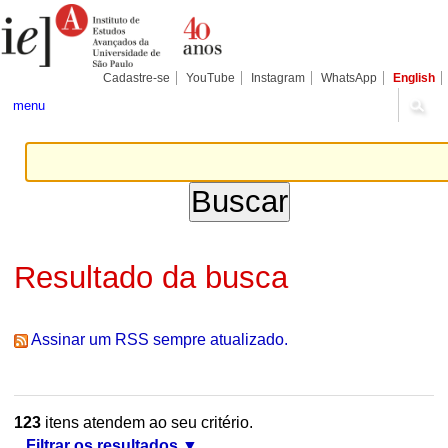
Ir
Ferramentas
Seções
para
Pessoais
o
conteúdo.
|
Cadastre-se
YouTube
Instagram
WhatsApp
English
Ir
para
menu
a
navegação
Resultado da busca
Assinar um RSS sempre atualizado.
123
itens atendem ao seu critério.
Filtrar os resultados