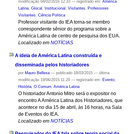
modificação
04/02/2016 12:33
— registrado em:
América
Latina
,
Glocal
,
Institucional
,
Visitantes
,
Professores
Visitantes
,
Ciência Política
Professor visitante do IEA torna-se membro
correspondente sênior do programa sobre a
América Latina de centro de pesquisa dos EUA.
Localizado em
NOTÍCIAS
A ideia de América Latina construída e
disseminada pelos historiadores
por
Mauro Bellesa
—
publicado
18/03/2015
—
última
modificação
19/06/2015 11:20
— registrado em:
Evento
,
História
,
O Comum
,
América Latina
O historiador Antonio Mitro será o expositor no
encontro A América Latina dos Historiadores, que
acontece no dia 15 de abril, às 16 horas, na Sala
de Eventos do IEA.
Localizado em
NOTÍCIAS
Pesquisador do IEA fala sobre teoria social da