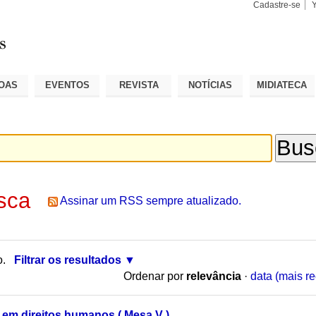
Cadastre-se
Busca
Busca
Avançad
OAS
EVENTOS
REVISTA
NOTÍCIAS
MIDIATECA
sca
Assinar um RSS sempre atualizado.
o.
Filtrar os resultados
Ordenar por
relevância
·
data (mais re
 em direitos humanos ( Mesa V )