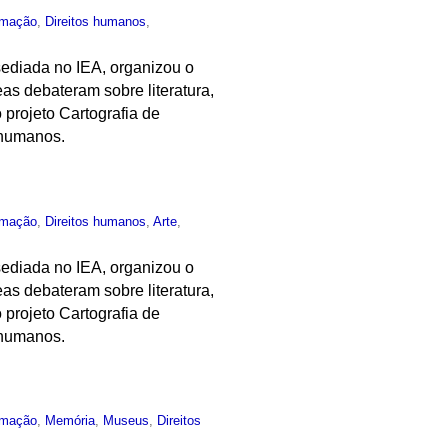
rmação
,
Direitos humanos
,
ediada no IEA, organizou o
as debateram sobre literatura,
 projeto Cartografia de
 humanos.
rmação
,
Direitos humanos
,
Arte
,
ediada no IEA, organizou o
as debateram sobre literatura,
 projeto Cartografia de
 humanos.
rmação
,
Memória
,
Museus
,
Direitos