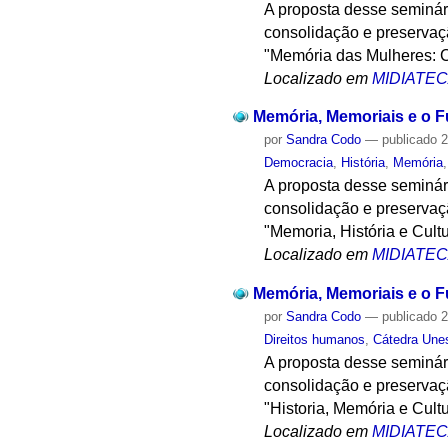
A proposta desse seminár
consolidação e preservaçã
"Memória das Mulheres: C
Localizado em
MIDIATE
Memória, Memoriais e o F
por
Sandra Codo
—
publicado
2
Democracia
,
História
,
Memória
A proposta desse seminár
consolidação e preservaçã
"Memoria, História e Cult
Localizado em
MIDIATE
Memória, Memoriais e o F
por
Sandra Codo
—
publicado
2
Direitos humanos
,
Cátedra Une
A proposta desse seminár
consolidação e preservaçã
"Historia, Memória e Cultu
Localizado em
MIDIATE