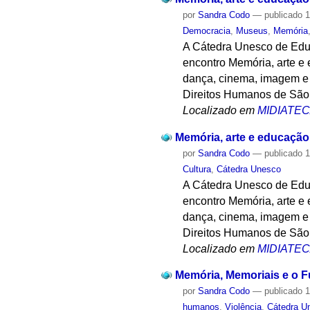
por
Sandra Codo
—
publicado
1
Democracia
,
Museus
,
Memória
A Cátedra Unesco de Educ
encontro Memória, arte e 
dança, cinema, imagem e a
Direitos Humanos de São 
Localizado em
MIDIATE
Memória, arte e educação
por
Sandra Codo
—
publicado
1
Cultura
,
Cátedra Unesco
A Cátedra Unesco de Educ
encontro Memória, arte e 
dança, cinema, imagem e a
Direitos Humanos de São 
Localizado em
MIDIATE
Memória, Memoriais e o F
por
Sandra Codo
—
publicado
1
humanos
,
Violência
,
Cátedra U