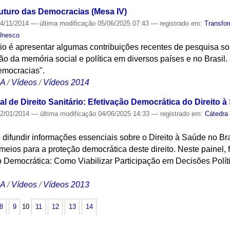
uturo das Democracias (Mesa IV)
4/11/2014
—
última modificação
05/06/2025 07:43
— registrado em:
Transfo
Unesco
io é apresentar algumas contribuições recentes de pesquisa so
o da memória social e política em diversos países e no Brasil
emocracias".
CA
/
Vídeos
/
Vídeos 2014
l de Direito Sanitário: Efetivação Democrática do Direito à
2/01/2014
—
última modificação
04/06/2025 14:33
— registrado em:
Cátedra
o difundir informações essenciais sobre o Direito à Saúde no B
eios para a proteção democrática deste direito. Neste painel,
o Democrática: Como Viabilizar Participação em Decisões Polí
CA
/
Vídeos
/
Vídeos 2013
8
9
10
11
12
13
14