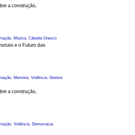
bre a construção,
rmação
,
Música
,
Cátedra Unesco
riais e o Futuro das
rmação
,
Memória
,
Violência
,
Direitos
bre a construção,
rmação
,
Violência
,
Democracia
,