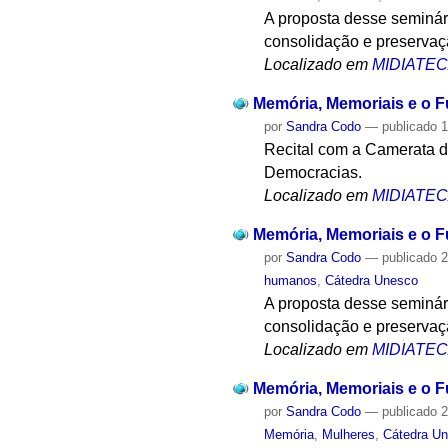
A proposta desse seminár
consolidação e preservaçã
Localizado em
MIDIATE
Memória, Memoriais e o F
por
Sandra Codo
—
publicado
1
Recital com a Camerata d
Democracias.
Localizado em
MIDIATE
Memória, Memoriais e o 
por
Sandra Codo
—
publicado
2
humanos
,
Cátedra Unesco
A proposta desse seminár
consolidação e preservaçã
Localizado em
MIDIATE
Memória, Memoriais e o F
por
Sandra Codo
—
publicado
2
Memória
,
Mulheres
,
Cátedra U