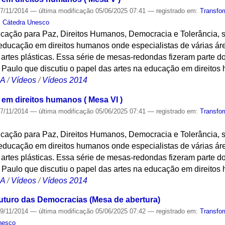
7/11/2014
—
última modificação
05/06/2025 07:41
— registrado em:
Transfo
,
Cátedra Unesco
ação para Paz, Direitos Humanos, Democracia e Tolerância, s
educação em direitos humanos onde especialistas de várias áre
rtes plásticas. Essa série de mesas-redondas fizeram parte do
Paulo que discutiu o papel das artes na educação em direitos
CA
/
Vídeos
/
Vídeos 2014
 em direitos humanos ( Mesa VI )
7/11/2014
—
última modificação
05/06/2025 07:41
— registrado em:
Transfo
ação para Paz, Direitos Humanos, Democracia e Tolerância, s
educação em direitos humanos onde especialistas de várias áre
rtes plásticas. Essa série de mesas-redondas fizeram parte do
Paulo que discutiu o papel das artes na educação em direitos
CA
/
Vídeos
/
Vídeos 2014
uturo das Democracias (Mesa de abertura)
9/11/2014
—
última modificação
05/06/2025 07:42
— registrado em:
Transfo
nesco