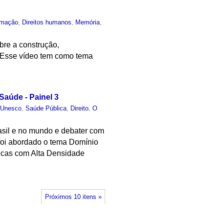
rmação
,
Direitos humanos
,
Memória
,
bre a construção,
. Esse vídeo tem como tema
 Saúde - Painel 3
 Unesco
,
Saúde Pública
,
Direito
,
O
rasil e no mundo e debater com
 foi abordado o tema Domínio
ticas com Alta Densidade
Próximos 10 itens »