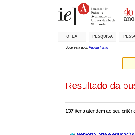
Ir
Ferramentas
Seções
para
Pessoais
o
conteúdo.
|
Ir
para
a
O IEA
PESQUISA
PESS
navegação
Você está aqui:
Página Inicial
Resultado da bu
137
itens atendem ao seu critéri
Memória, arte e educação