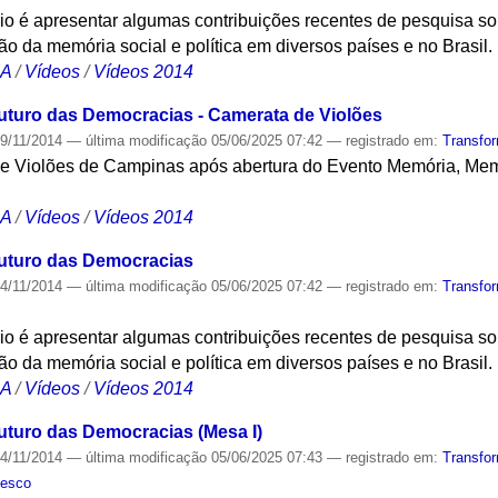
io é apresentar algumas contribuições recentes de pesquisa so
o da memória social e política em diversos países e no Brasil.
CA
/
Vídeos
/
Vídeos 2014
uturo das Democracias - Camerata de Violões
9/11/2014
—
última modificação
05/06/2025 07:42
— registrado em:
Transfo
e Violões de Campinas após abertura do Evento Memória, Memo
CA
/
Vídeos
/
Vídeos 2014
Futuro das Democracias
4/11/2014
—
última modificação
05/06/2025 07:42
— registrado em:
Transfo
io é apresentar algumas contribuições recentes de pesquisa so
o da memória social e política em diversos países e no Brasil.
CA
/
Vídeos
/
Vídeos 2014
uturo das Democracias (Mesa I)
4/11/2014
—
última modificação
05/06/2025 07:43
— registrado em:
Transfo
nesco