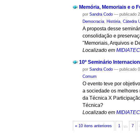
Memória, Memoriais e o F
por
Sandra Codo
—
publicado
2
Democracia
,
História
,
Cátedra 
A proposta desse seminár
consolidação e preservaçã
"Memoriais, Arquivos e D
Localizado em
MIDIATE
10º Seminário Internaciona
por
Sandra Codo
—
publicado
0
Comum
O evento teve por objetiv
a sociedade os melhores m
da Técnica X Participaçã
Técnica?
Localizado em
MIDIATE
« 10 itens anteriores
1
…
7