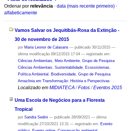
Ordenar por
relevância
·
data (mais recente primeiro)
·
alfabeticamente
Vamos Salvar os Jequitibás-Rosa da Extinção -
30 de novembro de 2015
por
Maria Leonor de Calasans
—
publicado
30/11/2015
—
última modificação
09/12/2015 17:04
— registrado em:
Ciências Ambientais
,
Meio Ambiente
,
Grupo de Pesquisa
Ciências Ambientais
,
Sustentabilidade
,
Ecossistemas
,
Política Ambiental
,
Biodiversidade
,
Grupo de Pesquisa
Amazônia em Transformação: História e Perspectivas
Localizado em
MIDIATECA
/
Fotos
/
Eventos 2015
Uma Escola de Negócios para a Floresta
Tropical
por
Sandra Sedini
—
publicado
28/09/2021
—
última
modificação
27/10/2021 13:31
— registrado em:
Evento
público
,
Evento online
,
Conservação ambiental
,