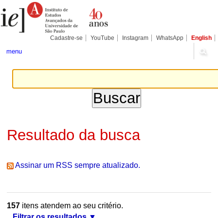
Ir
Ferramentas
Seções
para
Pessoais
o
conteúdo.
|
Cadastre-se
YouTube
Instagram
WhatsApp
English
Ir
para
menu
a
navegação
Resultado da busca
Assinar um RSS sempre atualizado.
157
itens atendem ao seu critério.
Filtrar os resultados