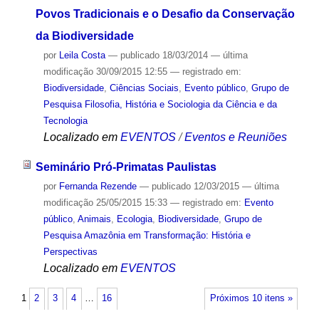
Povos Tradicionais e o Desafio da Conservação
da Biodiversidade
por
Leila Costa
—
publicado
18/03/2014
—
última
modificação
30/09/2015 12:55
— registrado em:
Biodiversidade
,
Ciências Sociais
,
Evento público
,
Grupo de
Pesquisa Filosofia, História e Sociologia da Ciência e da
Tecnologia
Localizado em
EVENTOS
/
Eventos e Reuniões
Seminário Pró-Primatas Paulistas
por
Fernanda Rezende
—
publicado
12/03/2015
—
última
modificação
25/05/2015 15:33
— registrado em:
Evento
público
,
Animais
,
Ecologia
,
Biodiversidade
,
Grupo de
Pesquisa Amazônia em Transformação: História e
Perspectivas
Localizado em
EVENTOS
1
2
3
4
…
16
Próximos 10 itens »