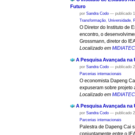
Futuro
por
Sandra Codo
—
publicado
1
Transformação
,
Universidade
,
O Diretor do Instituto d
encontro, o desenvolvimen
Grossmann, diretor do IEA
Localizado em
MIDIATE
A Pesquisa Avançada na U
por
Sandra Codo
—
publicado
2
Parcerias internacionais
O economista Dapeng Cai
expuseram sobre projeto 
Localizado em
MIDIATE
A Pesquisa Avançada na U
por
Sandra Codo
—
publicado
2
Parcerias internacionais
Palestra de Dapeng Cai s
conjuntamente entre o IEA