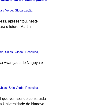
ala Verde
,
Globalização
,
ess, apresentou, neste
ra o futuro. Martin
rde
,
Ubias
,
Glocal
,
Pesquisa
,
isa Avançada de Nagoya e
Ubias
,
Sala Verde
,
Pesquisa
,
al que vem sendo construída
 da Universidade de Nagoya,