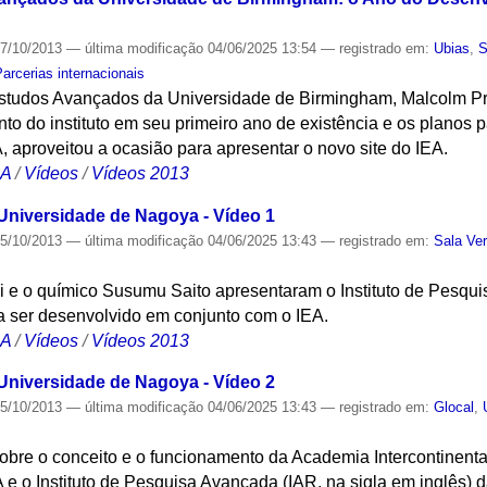
7/10/2013
—
última modificação
04/06/2025 13:54
— registrado em:
Ubias
,
S
Parcerias internacionais
e Estudos Avançados da Universidade de Birmingham, Malcolm Pr
to do instituto em seu primeiro ano de existência e os planos pa
, aproveitou a ocasião para apresentar o novo site do IEA.
CA
/
Vídeos
/
Vídeos 2013
niversidade de Nagoya - Vídeo 1
5/10/2013
—
última modificação
04/06/2025 13:43
— registrado em:
Sala Ve
 e o químico Susumu Saito apresentaram o Instituto de Pesqu
a ser desenvolvido em conjunto com o IEA.
CA
/
Vídeos
/
Vídeos 2013
niversidade de Nagoya - Vídeo 2
5/10/2013
—
última modificação
04/06/2025 13:43
— registrado em:
Glocal
,
obre o conceito e o funcionamento da Academia Intercontinent
 e o Instituto de Pesquisa Avançada (IAR, na sigla em inglês)