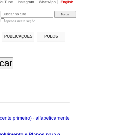
YouTube
Instagram
WhatsApp
English
apenas nesta seção
a…
PUBLICAÇÕES
POLOS
cente primeiro)
·
alfabeticamente
olvimento e Planos para o