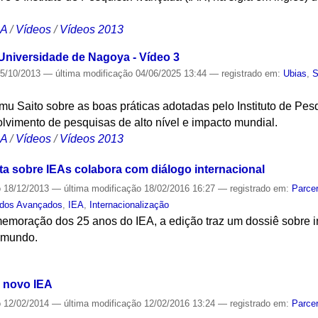
CA
/
Vídeos
/
Vídeos 2013
niversidade de Nagoya - Vídeo 3
5/10/2013
—
última modificação
04/06/2025 13:44
— registrado em:
Ubias
,
S
u Saito sobre as boas práticas adotadas pelo Instituto de Pes
lvimento de pesquisas de alto nível e impacto mundial.
CA
/
Vídeos
/
Vídeos 2013
ta sobre IEAs colabora com diálogo internacional
o
18/12/2013
—
última modificação
18/02/2016 16:27
— registrado em:
Parcer
udos Avançados
,
IEA
,
Internacionalização
oração dos 25 anos do IEA, a edição traz um dossiê sobre in
 mundo.
S
m novo IEA
o
12/02/2014
—
última modificação
12/02/2016 13:24
— registrado em:
Parcer