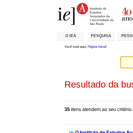
Ir
Ferramentas
Seções
para
Pessoais
o
conteúdo.
|
Ir
para
a
O IEA
PESQUISA
PESS
navegação
Você está aqui:
Página Inicial
Resultado da bu
35
itens atendem ao seu critério.
O Instituto de Estudos A