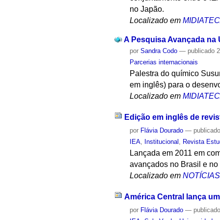
no Japão.
Localizado em
MIDIATE
A Pesquisa Avançada na U
por
Sandra Codo
—
publicado
2
Parcerias internacionais
Palestra do químico Susum
em inglês) para o desenvo
Localizado em
MIDIATE
Edição em inglês de revis
por
Flávia Dourado
—
publicad
IEA
,
Institucional
,
Revista Est
Lançada em 2011 em comem
avançados no Brasil e no
Localizado em
NOTÍCIA
América Central lança u
por
Flávia Dourado
—
publicad