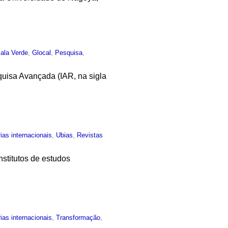
ala Verde
,
Glocal
,
Pesquisa
,
quisa Avançada (IAR, na sigla
ias internacionais
,
Ubias
,
Revistas
stitutos de estudos
ias internacionais
,
Transformação
,