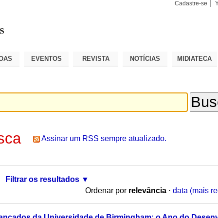
Cadastre-se
Busca
Busca
Avançad
OAS
EVENTOS
REVISTA
NOTÍCIAS
MIDIATECA
sca
Assinar um RSS sempre atualizado.
Filtrar os resultados
Ordenar por
relevância
·
data (mais re
vançados da Universidade de Birmingham: o Ano do Desenv