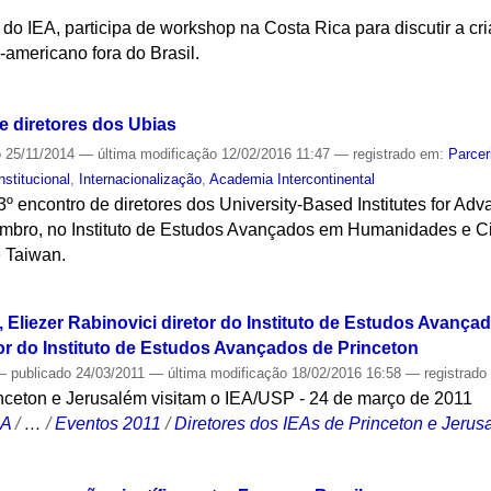
do IEA, participa de workshop na Costa Rica para discutir a cri
americano fora do Brasil.
S
 diretores dos Ubias
o
25/11/2014
—
última modificação
12/02/2016 11:47
— registrado em:
Parcer
nstitucional
,
Internacionalização
,
Academia Intercontinental
3º encontro de diretores dos University-Based Institutes for Ad
mbro, no Instituto de Estudos Avançados em Humanidades e Ci
 Taiwan.
S
Eliezer Rabinovici diretor do Instituto de Estudos Avança
or do Instituto de Estudos Avançados de Princeton
—
publicado
24/03/2011
—
última modificação
18/02/2016 16:58
— registrad
inceton e Jerusalém visitam o IEA/USP - 24 de março de 2011
CA
/
…
/
Eventos 2011
/
Diretores dos IEAs de Princeton e Jerusa