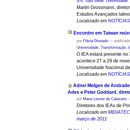
IEA
,
Sala Verde
,
Universidade
Martin Grossmann, diretor 
Estudos Avançados latino-
Localizado em
NOTÍCIA
Encontro em Taiwan reúne
por
Flávia Dourado
—
publicad
Universidade
,
Transformação
,
I
O IEA estará presente no 
acontece 27 a 29 de nove
Universidade Nacional de
Localizado em
NOTÍCIA
Adnei Melges de Andrade, 
Ades e Peter Goddard, diret
por
Maria Leonor de Calasans
Diretores dos IEAs de Pr
Localizado em
MIDIATE
março de 2011