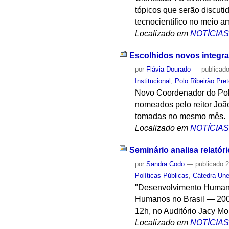
tópicos que serão discuti
tecnocientífico no meio a
Localizado em
NOTÍCIA
Escolhidos novos integran
por
Flávia Dourado
—
publicad
Institucional
,
Polo Ribeirão Pre
Novo Coordenador do Polo
nomeados pelo reitor Joã
tomadas no mesmo mês.
Localizado em
NOTÍCIA
Seminário analisa relatór
por
Sandra Codo
—
publicado
2
Políticas Públicas
,
Cátedra Un
"Desenvolvimento Humano 
Humanos no Brasil — 2002
12h, no Auditório Jacy Mon
Localizado em
NOTÍCIA