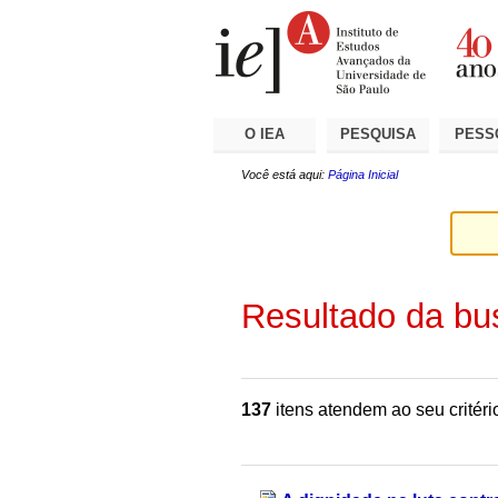
Ir
Ferramentas
Seções
para
Pessoais
o
conteúdo.
|
Ir
para
a
O IEA
PESQUISA
PESS
navegação
Você está aqui:
Página Inicial
Resultado da bu
137
itens atendem ao seu critéri