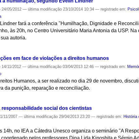
ra a humilhação, segundo Evelin Lindner
o
24/05/2012
—
última modificação
23/10/2014 10:34
— registrado em:
Psicol
a
 Lindner fará a conferência "Humilhação, Dignidade e Reconcil
ho, às 20h, no Centro Universitário Maria Antonia da USP. Na o
sua autoria.
S
 ações em face de violações a direitos humanos
o
14/11/2012
—
última modificação
03/04/2013 12:46
— registrado em:
Memór
o
eitos Humanos, a ser realizado no dia 29 de novembro, discutir
a da punição, reparação e reconciliação.
S
responsabilidade social dos cientistas
1/11/2007
—
última modificação
29/04/2013 23:20
— registrado em:
História
s 14h, no IEA a Cátedra Unesco organiza o seminário "A Respo
rá coordenado pelos professores Dina Lida Kinoshita e Sérgio 