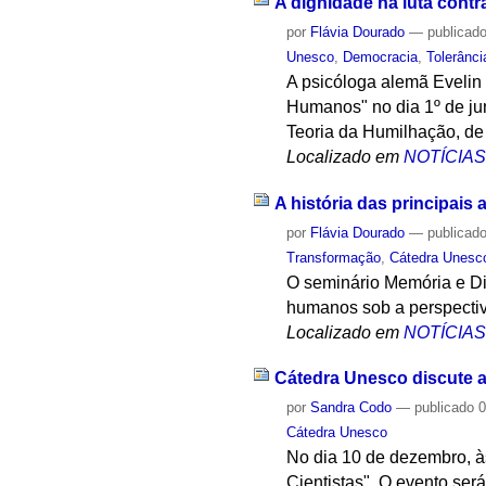
A dignidade na luta cont
por
Flávia Dourado
—
publicad
Unesco
,
Democracia
,
Tolerânci
A psicóloga alemã Evelin
Humanos" no dia 1º de jun
Teoria da Humilhação, de 
Localizado em
NOTÍCIA
A história das principais
por
Flávia Dourado
—
publicad
Transformação
,
Cátedra Unesc
O seminário Memória e Dir
humanos sob a perspectiv
Localizado em
NOTÍCIA
Cátedra Unesco discute a 
por
Sandra Codo
—
publicado
0
Cátedra Unesco
No dia 10 de dezembro, à
Cientistas". O evento se