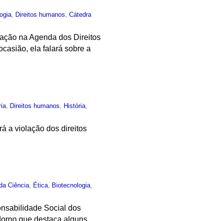
ogia
,
Direitos humanos
,
Cátedra
iação na Agenda dos Direitos
casião, ela falará sobre a
ia
,
Direitos humanos
,
História
,
á a violação dos direitos
 da Ciência
,
Ética
,
Biotecnologia
,
nsabilidade Social dos
Adorno que destaca alguns