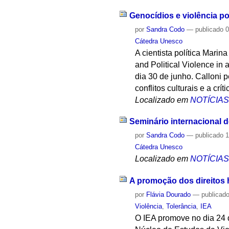
Genocídios e violência po
por
Sandra Codo
—
publicado
0
Cátedra Unesco
A cientista política Marin
and Political Violence in
dia 30 de junho. Calloni p
conflitos culturais e a cr
Localizado em
NOTÍCIA
Seminário internacional d
por
Sandra Codo
—
publicado
1
Cátedra Unesco
Localizado em
NOTÍCIA
A promoção dos direitos
por
Flávia Dourado
—
publicad
Violência
,
Tolerância
,
IEA
O IEA promove no dia 24 d