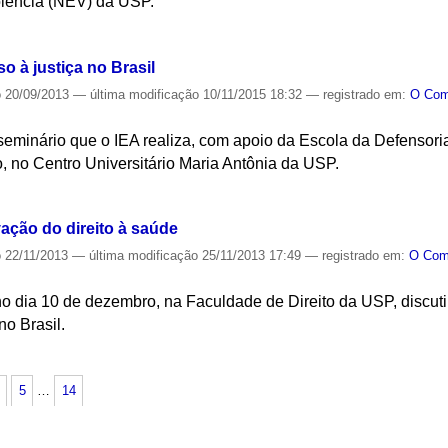
olência (NEV) da USP.
S
 à justiça no Brasil
o
20/09/2013
—
última modificação
10/11/2015 18:32
— registrado em:
O Co
 seminário que o IEA realiza, com apoio da Escola da Defensor
o, no Centro Universitário Maria Antônia da USP.
S
ação do direito à saúde
o
22/11/2013
—
última modificação
25/11/2013 17:49
— registrado em:
O Co
 dia 10 de dezembro, na Faculdade de Direito da USP, discutir
no Brasil.
S
5
…
14