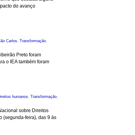
impacto do avanço
São Carlos
,
Transformação
,
beirão Preto foram
ara o IEA também foram
ireitos humanos
,
Transformação
,
acional sobre Direitos
 (segunda-feira), das 9 às