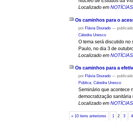
Núcleo de Estudos da Vi
Localizado em
NOTÍCIA
Os caminhos para o acesso
por
Flávia Dourado
—
publicad
Cátedra Unesco
O tema será discutido no
Paulo, no dia 3 de outubr
Localizado em
NOTÍCIA
Os caminhos para a efetiv
por
Flávia Dourado
—
publicad
Pública
,
Cátedra Unesco
Seminário que acontece no
democratização sanitária 
Localizado em
NOTÍCIA
« 10 itens anteriores
1
2
3
4