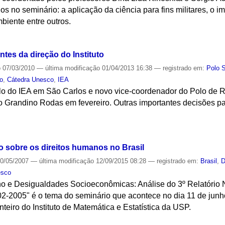
dos no seminário: a aplicação da ciência para fins militares, o 
mbiente entre outros.
S
tes da direção do Instituto
o
07/03/2010
—
última modificação
01/04/2013 16:38
— registrado em:
Polo 
to
,
Cátedra Unesco
,
IEA
 do IEA em São Carlos e novo vice-coordenador do Polo de Ri
o Grandino Rodas em fevereiro. Outras importantes decisões p
S
io sobre os direitos humanos no Brasil
0/05/2007
—
última modificação
12/09/2015 08:28
— registrado em:
Brasil
,
D
esco
e Desigualdades Socioeconômicas: Análise do 3º Relatório N
-2005" é o tema do seminário que acontece no dia 11 de junho
teiro do Instituto de Matemática e Estatística da USP.
S