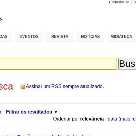
Cadastre-se
Busca
Busca
Avançad
OAS
EVENTOS
REVISTA
NOTÍCIAS
MIDIATECA
sca
Assinar um RSS sempre atualizado.
o.
Filtrar os resultados
Ordenar por
relevância
·
data (mais re