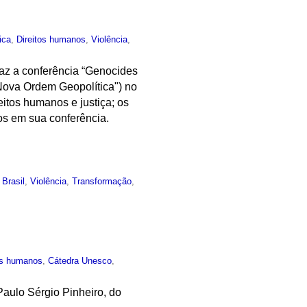
ica
,
Direitos humanos
,
Violência
,
 faz a conferência “Genocides
 Nova Ordem Geopolítica") no
reitos humanos e justiça; os
dos em sua conferência.
,
Brasil
,
Violência
,
Transformação
,
os humanos
,
Cátedra Unesco
,
Paulo Sérgio Pinheiro, do