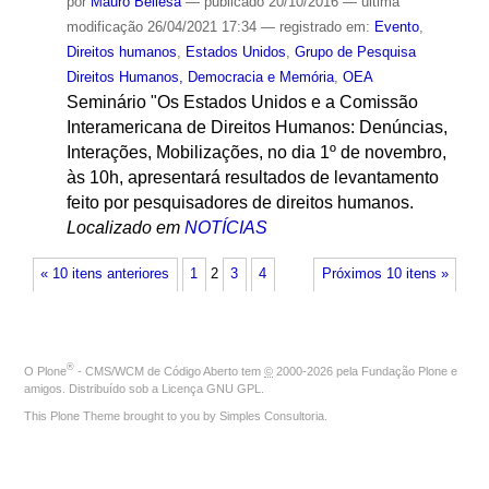
por
Mauro Bellesa
—
publicado
20/10/2016
—
última
modificação
26/04/2021 17:34
— registrado em:
Evento
,
Direitos humanos
,
Estados Unidos
,
Grupo de Pesquisa
Direitos Humanos, Democracia e Memória
,
OEA
Seminário "Os Estados Unidos e a Comissão
Interamericana de Direitos Humanos: Denúncias,
Interações, Mobilizações, no dia 1º de novembro,
às 10h, apresentará resultados de levantamento
feito por pesquisadores de direitos humanos.
Localizado em
NOTÍCIAS
« 10 itens anteriores
1
2
3
4
Próximos 10 itens »
®
O
Plone
- CMS/WCM de Código Aberto
tem
©
2000-2026 pela
Fundação Plone
e
amigos. Distribuído sob a
Licença GNU GPL
.
This Plone Theme brought to you by
Simples Consultoria
.