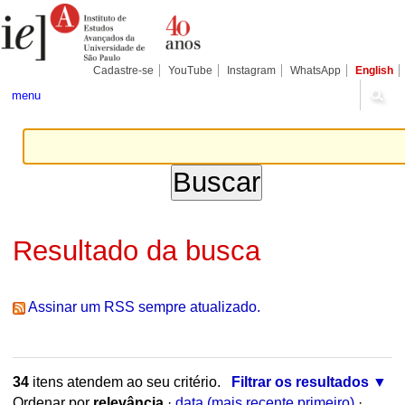
Ir
Ferramentas
Seções
para
Pessoais
o
conteúdo.
|
Cadastre-se
YouTube
Instagram
WhatsApp
English
Ir
para
menu
a
navegação
Resultado da busca
Assinar um RSS sempre atualizado.
34
itens atendem ao seu critério.
Filtrar os resultados
Ordenar por
relevância
·
data (mais recente primeiro)
·