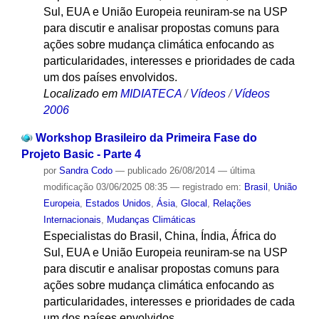
Sul, EUA e União Europeia reuniram-se na USP
para discutir e analisar propostas comuns para
ações sobre mudança climática enfocando as
particularidades, interesses e prioridades de cada
um dos países envolvidos.
Localizado em
MIDIATECA
/
Vídeos
/
Vídeos
2006
Workshop Brasileiro da Primeira Fase do
Projeto Basic - Parte 4
por
Sandra Codo
—
publicado
26/08/2014
—
última
modificação
03/06/2025 08:35
— registrado em:
Brasil
,
União
Europeia
,
Estados Unidos
,
Ásia
,
Glocal
,
Relações
Internacionais
,
Mudanças Climáticas
Especialistas do Brasil, China, Índia, África do
Sul, EUA e União Europeia reuniram-se na USP
para discutir e analisar propostas comuns para
ações sobre mudança climática enfocando as
particularidades, interesses e prioridades de cada
um dos países envolvidos.