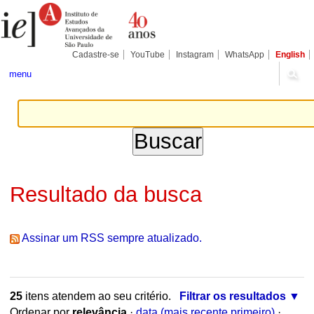
Ir
Ferramentas
Seções
para
Pessoais
o
conteúdo.
|
Cadastre-se
YouTube
Instagram
WhatsApp
English
Ir
para
menu
a
navegação
Resultado da busca
Assinar um RSS sempre atualizado.
25
itens atendem ao seu critério.
Filtrar os resultados
Ordenar por
relevância
·
data (mais recente primeiro)
·