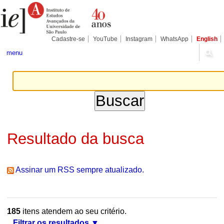
Ir
Ferramentas
Seções
para
Pessoais
o
conteúdo.
|
Cadastre-se
YouTube
Instagram
WhatsApp
English
Ir
para
menu
a
navegação
Resultado da busca
Assinar um RSS sempre atualizado.
185
itens atendem ao seu critério.
Filtrar os resultados