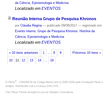
da Ciência, Epistemologia e Medicina
Localizado em
EVENTOS
Reunião Interna Grupo de Pesquisa Khronos
por
Cláudia Regina
—
publicado
09/08/2017
— registrado em:
Evento interno
,
Grupo de Pesquisa Khronos: História da
Ciência, Epistemologia e Medicina
Localizado em
EVENTOS
« 10 itens anteriores
1
…
8
9
Próximos 10 itens »
10
11
12
13
14
…
19
®
O
Plone
- CMS/WCM de Código Aberto
tem
©
2000-2026 pela
Fundação Plone
e
amigos. Distribuído sob a
Licença GNU GPL
.
This Plone Theme brought to you by
Simples Consultoria
.