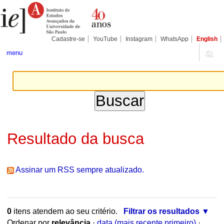
Ir
Ferramentas
para
Pessoais
o
conteúdo.
|
Cadastre-se
YouTube
Instagram
WhatsApp
English
Ir
para
menu
a
navegação
Resultado da busca
Assinar um RSS sempre atualizado.
0
itens atendem ao seu critério.
Filtrar os resultados
Ordenar por
relevância
·
data (mais recente primeiro)
·