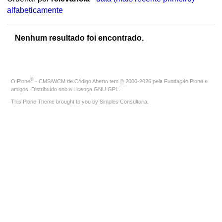
alfabeticamente
Nenhum resultado foi encontrado.
®
O
Plone
- CMS/WCM de Código Aberto
tem
©
2000-2026 pela
Fundação Plone
e
amigos. Distribuído sob a
Licença GNU GPL
.
This Plone Theme brought to you by
Simples Consultoria
.