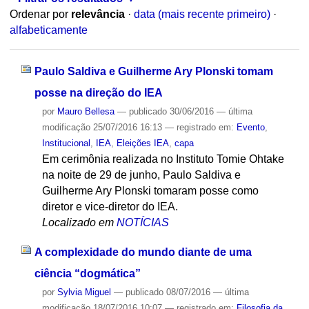
Ordenar por
relevância
·
data (mais recente primeiro)
·
alfabeticamente
Paulo Saldiva e Guilherme Ary Plonski tomam
posse na direção do IEA
por
Mauro Bellesa
—
publicado
30/06/2016
—
última
modificação
25/07/2016 16:13
— registrado em:
Evento
,
Institucional
,
IEA
,
Eleições IEA
,
capa
Em cerimônia realizada no Instituto Tomie Ohtake
na noite de 29 de junho, Paulo Saldiva e
Guilherme Ary Plonski tomaram posse como
diretor e vice-diretor do IEA.
Localizado em
NOTÍCIAS
A complexidade do mundo diante de uma
ciência “dogmática”
por
Sylvia Miguel
—
publicado
08/07/2016
—
última
modificação
18/07/2016 10:07
— registrado em:
Filosofia da