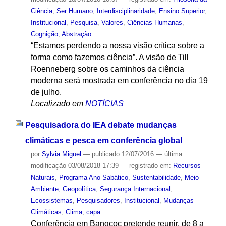
Ciência
,
Ser Humano
,
Interdisciplinaridade
,
Ensino Superior
,
Institucional
,
Pesquisa
,
Valores
,
Ciências Humanas
,
Cognição
,
Abstração
“Estamos perdendo a nossa visão crítica sobre a
forma como fazemos ciência”. A visão de Till
Roenneberg sobre os caminhos da ciência
moderna será mostrada em conferência no dia 19
de julho.
Localizado em
NOTÍCIAS
Pesquisadora do IEA debate mudanças
climáticas e pesca em conferência global
por
Sylvia Miguel
—
publicado
12/07/2016
—
última
modificação
03/08/2018 17:39
— registrado em:
Recursos
Naturais
,
Programa Ano Sabático
,
Sustentabilidade
,
Meio
Ambiente
,
Geopolítica
,
Segurança Internacional
,
Ecossistemas
,
Pesquisadores
,
Institucional
,
Mudanças
Climáticas
,
Clima
,
capa
Conferência em Bangcoc pretende reunir, de 8 a