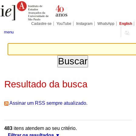
Ir
Ferramentas
Seções
para
Pessoais
o
conteúdo.
|
Cadastre-se
YouTube
Instagram
WhatsApp
English
Ir
para
menu
a
navegação
Resultado da busca
Assinar um RSS sempre atualizado.
483
itens atendem ao seu critério.
Filtrar os resultados