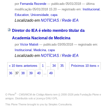
por
Fernanda Rezende
—
publicado
05/01/2018
—
última
modificação
05/01/2018 15:20
— registrado em:
Institucional
,
Education
,
Universidade
,
capa
Localizado em
NOTÍCIAS
/
Rede IEA
Diretor do IEA é eleito membro titular da
Academia Nacional de Medicina
por
Victor Matioli
—
publicado
03/05/2018
— registrado em:
Institucional
,
Medicina
,
capa
Localizado em
NOTÍCIAS
/
Rede IEA
« 10 itens anteriores
1
…
34
35
Próximos 10 itens »
36
37
38
39
40
…
49
®
O
Plone
- CMS/WCM de Código Aberto
tem
©
2000-2026 pela
Fundação Plone
e
amigos. Distribuído sob a
Licença GNU GPL
.
This Plone Theme brought to you by
Simples Consultoria
.