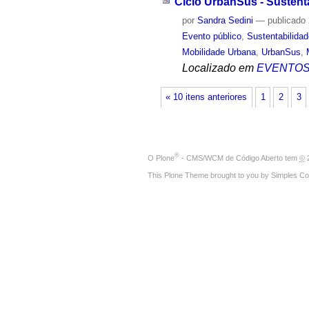
Ciclo UrbanSus - Sustent
por
Sandra Sedini
—
publicado
Evento público
,
Sustentabilida
Mobilidade Urbana
,
UrbanSus
,
Localizado em
EVENTO
« 10 itens anteriores
1
2
3
®
O
Plone
- CMS/WCM de Código Aberto
tem
©
2
This Plone Theme brought to you by
Simples Co