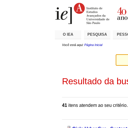
Ir
Ferramentas
Seções
para
Pessoais
o
conteúdo.
|
Ir
para
a
O IEA
PESQUISA
PESS
navegação
Você está aqui:
Página Inicial
Resultado da bu
41
itens atendem ao seu critério.