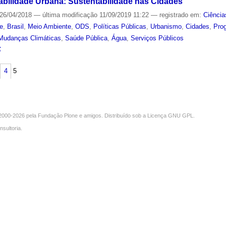
abilidade Urbana: Sustentabilidade nas Cidades
26/04/2018
—
última modificação
11/09/2019 11:22
— registrado em:
Ciência
de
,
Brasil
,
Meio Ambiente
,
ODS
,
Políticas Públicas
,
Urbanismo
,
Cidades
,
Pro
Mudanças Climáticas
,
Saúde Pública
,
Água
,
Serviços Públicos
S
4
5
000-2026 pela
Fundação Plone
e amigos. Distribuído sob a
Licença GNU GPL
.
nsultoria
.