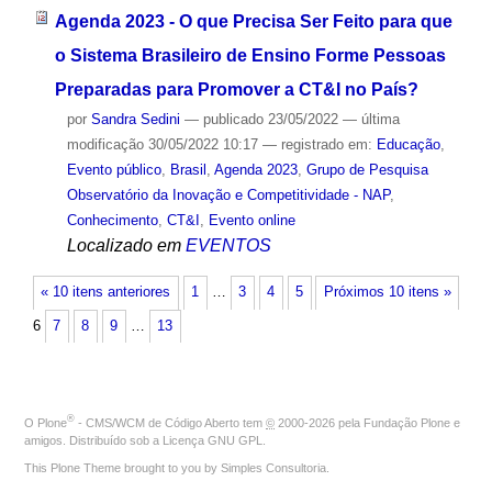
Agenda 2023 - O que Precisa Ser Feito para que
o Sistema Brasileiro de Ensino Forme Pessoas
Preparadas para Promover a CT&I no País?
por
Sandra Sedini
—
publicado
23/05/2022
—
última
modificação
30/05/2022 10:17
— registrado em:
Educação
,
Evento público
,
Brasil
,
Agenda 2023
,
Grupo de Pesquisa
Observatório da Inovação e Competitividade - NAP
,
Conhecimento
,
CT&I
,
Evento online
Localizado em
EVENTOS
« 10 itens anteriores
1
…
3
4
5
Próximos 10 itens »
6
7
8
9
…
13
®
O
Plone
- CMS/WCM de Código Aberto
tem
©
2000-2026 pela
Fundação Plone
e
amigos. Distribuído sob a
Licença GNU GPL
.
This Plone Theme brought to you by
Simples Consultoria
.