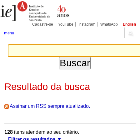
Ir
Ferramentas
Seções
para
Pessoais
o
conteúdo.
|
Cadastre-se
YouTube
Instagram
WhatsApp
English
Ir
para
menu
a
navegação
Resultado da busca
Assinar um RSS sempre atualizado.
128
itens atendem ao seu critério.
Filtrar os resultados