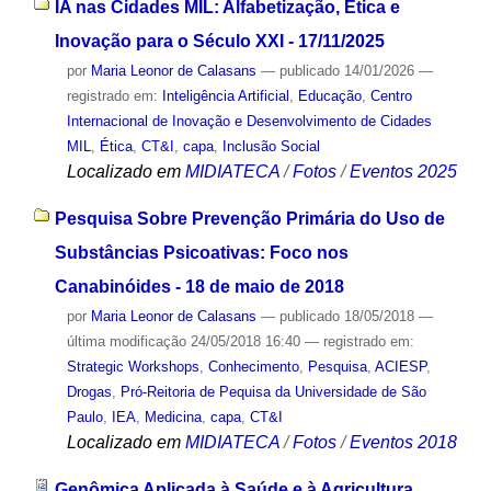
IA nas Cidades MIL: Alfabetização, Ética e
Inovação para o Século XXI - 17/11/2025
por
Maria Leonor de Calasans
—
publicado
14/01/2026
—
registrado em:
Inteligência Artificial
,
Educação
,
Centro
Internacional de Inovação e Desenvolvimento de Cidades
MIL
,
Ética
,
CT&I
,
capa
,
Inclusão Social
Localizado em
MIDIATECA
/
Fotos
/
Eventos 2025
Pesquisa Sobre Prevenção Primária do Uso de
Substâncias Psicoativas: Foco nos
Canabinóides - 18 de maio de 2018
por
Maria Leonor de Calasans
—
publicado
18/05/2018
—
última modificação
24/05/2018 16:40
— registrado em:
Strategic Workshops
,
Conhecimento
,
Pesquisa
,
ACIESP
,
Drogas
,
Pró-Reitoria de Pequisa da Universidade de São
Paulo
,
IEA
,
Medicina
,
capa
,
CT&I
Localizado em
MIDIATECA
/
Fotos
/
Eventos 2018
Genômica Aplicada à Saúde e à Agricultura