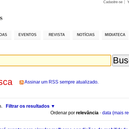
Cadastre-se
Busca
Busca
Avançad
OAS
EVENTOS
REVISTA
NOTÍCIAS
MIDIATECA
sca
Assinar um RSS sempre atualizado.
o.
Filtrar os resultados
Ordenar por
relevância
·
data (mais re