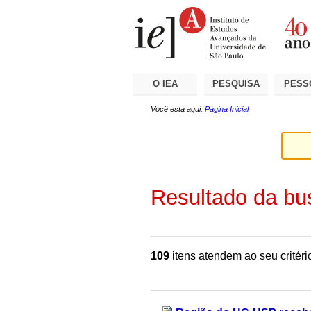
Ir
Ferramentas
Seções
para
Pessoais
o
conteúdo.
|
Ir
para
a
O IEA
PESQUISA
PESS
navegação
Você está aqui:
Página Inicial
Resultado da bu
109
itens atendem ao seu critéri