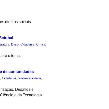
 direitos sociais
 Setubal
teratura
,
Dasp
,
Cidadania
,
Crítica
sobre o tema.
ade de comunidades
o
,
Cidadania
,
Sustentabilidade
,
erização, Desafios e
 Ciência e da Tecnologia.