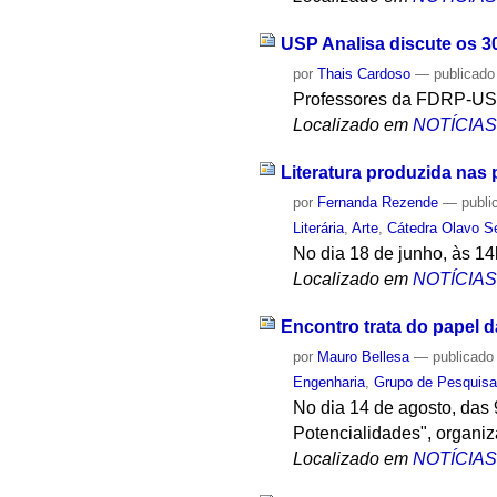
USP Analisa discute os 3
por
Thais Cardoso
—
publicado
Professores da FDRP-USP 
Localizado em
NOTÍCIA
Literatura produzida nas 
por
Fernanda Rezende
—
publi
Literária
,
Arte
,
Cátedra Olavo S
No dia 18 de junho, às 14h
Localizado em
NOTÍCIA
Encontro trata do papel
por
Mauro Bellesa
—
publicado
Engenharia
,
Grupo de Pesquisa 
No dia 14 de agosto, das 
Potencialidades", organiz
Localizado em
NOTÍCIA