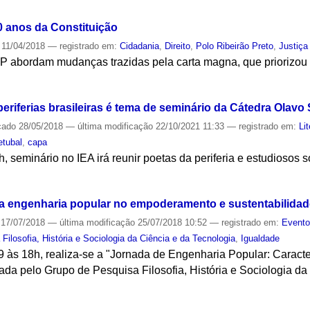
0 anos da Constituição
11/04/2018
— registrado em:
Cidadania
,
Direito
,
Polo Ribeirão Preto
,
Justiça
abordam mudanças trazidas pela carta magna, que priorizou os
S
periferias brasileiras é tema de seminário da Cátedra Olavo
cado
28/05/2018
—
última modificação
22/10/2021 11:33
— registrado em:
Li
etubal
,
capa
, seminário no IEA irá reunir poetas da periferia e estudiosos 
S
 da engenharia popular no empoderamento e sustentabilid
17/07/2018
—
última modificação
25/07/2018 10:52
— registrado em:
Event
Filosofia, História e Sociologia da Ciência e da Tecnologia
,
Igualdade
9 às 18h, realiza-se a "Jornada de Engenharia Popular: Caract
ada pelo Grupo de Pesquisa Filosofia, História e Sociologia da
S