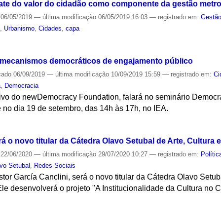
gate do valor do cidadão como componente da gestão metro
06/05/2019
—
última modificação
06/05/2019 16:03
— registrado em:
Gestão
e
,
Urbanismo
,
Cidades
,
capa
S
s mecanismos democráticos de engajamento público
cado
06/09/2019
—
última modificação
10/09/2019 15:59
— registrado em:
Ci
a
,
Democracia
cutivo do newDemocracy Foundation, falará no seminário Democ
 no dia 19 de setembro, das 14h às 17h, no IEA.
S
á o novo titular da Cátedra Olavo Setubal de Arte, Cultura 
22/06/2020
—
última modificação
29/07/2020 10:27
— registrado em:
Polític
vo Setubal
,
Redes Sociais
tor García Canclini, será o novo titular da Cátedra Olavo Setub
 Ele desenvolverá o projeto "A Institucionalidade da Cultura no
S