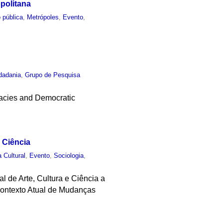
politana
 pública
,
Metrópoles
,
Evento
,
dadania
,
Grupo de Pesquisa
racies and Democratic
e Ciência
a Cultural
,
Evento
,
Sociologia
,
al de Arte, Cultura e Ciência a
 Contexto Atual de Mudanças