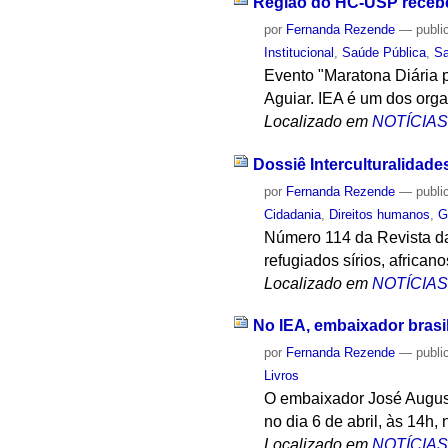
Região do HC-USP recebe
por
Fernanda Rezende
—
publi
Institucional
,
Saúde Pública
,
S
Evento "Maratona Diária p
Aguiar. IEA é um dos org
Localizado em
NOTÍCIA
Dossiê Interculturalidade
por
Fernanda Rezende
—
publi
Cidadania
,
Direitos humanos
,
G
Número 114 da Revista d
refugiados sírios, africa
Localizado em
NOTÍCIA
No IEA, embaixador brasil
por
Fernanda Rezende
—
publi
Livros
O embaixador José Augusto
no dia 6 de abril, às 14h, 
Localizado em
NOTÍCIA