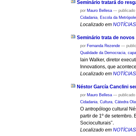
Seminário tratará do res
por
Mauro Bellesa
—
publicado
Cidadania
,
Escola da Metrópol
Localizado em
NOTÍCIA
Seminário trata de novo
por
Fernanda Rezende
—
publi
Qualidade da Democracia
,
cap
Iain Walker, diretor exe
Innovations, que acontece
Localizado em
NOTÍCIA
Néstor García Canclini ser
por
Mauro Bellesa
—
publicado
Cidadania
,
Cultura
,
Cátedra Ola
O antropólogo cultural Nés
partir de 1º de setembro.
Socioculturais".
Localizado em
NOTÍCIA