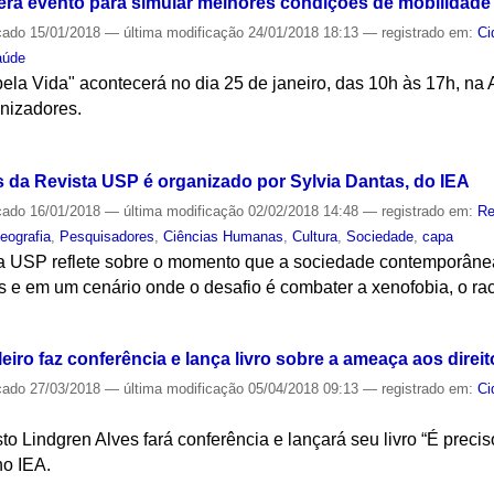
rá evento para simular melhores condições de mobilidade
cado
15/01/2018
—
última modificação
24/01/2018 18:13
— registrado em:
Ci
aúde
ela Vida" acontecerá no dia 25 de janeiro, das 10h às 17h, na 
anizadores.
S
s da Revista USP é organizado por Sylvia Dantas, do IEA
cado
16/01/2018
—
última modificação
02/02/2018 14:48
— registrado em:
Re
eografia
,
Pesquisadores
,
Ciências Humanas
,
Cultura
,
Sociedade
,
capa
a USP reflete sobre o momento que a sociedade contemporânea
nos e em um cenário onde o desafio é combater a xenofobia, o rac
S
eiro faz conferência e lança livro sobre a ameaça aos dire
cado
27/03/2018
—
última modificação
05/04/2018 09:13
— registrado em:
Ci
 Lindgren Alves fará conferência e lançará seu livro “É precis
no IEA.
S