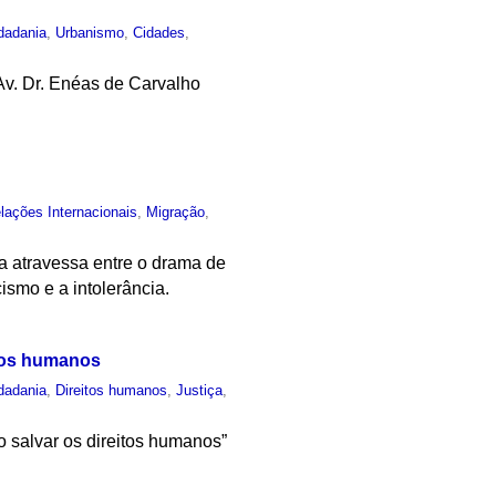
dadania
,
Urbanismo
,
Cidades
,
Av. Dr. Enéas de Carvalho
lações Internacionais
,
Migração
,
 atravessa entre o drama de
ismo e a intolerância.
itos humanos
dadania
,
Direitos humanos
,
Justiça
,
o salvar os direitos humanos”