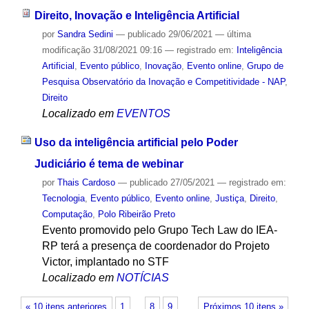
Direito, Inovação e Inteligência Artificial
por
Sandra Sedini
—
publicado
29/06/2021
—
última
modificação
31/08/2021 09:16
— registrado em:
Inteligência
Artificial
,
Evento público
,
Inovação
,
Evento online
,
Grupo de
Pesquisa Observatório da Inovação e Competitividade - NAP
,
Direito
Localizado em
EVENTOS
Uso da inteligência artificial pelo Poder
Judiciário é tema de webinar
por
Thais Cardoso
—
publicado
27/05/2021
— registrado em:
Tecnologia
,
Evento público
,
Evento online
,
Justiça
,
Direito
,
Computação
,
Polo Ribeirão Preto
Evento promovido pelo Grupo Tech Law do IEA-
RP terá a presença de coordenador do Projeto
Victor, implantado no STF
Localizado em
NOTÍCIAS
« 10 itens anteriores
1
…
8
9
Próximos 10 itens »