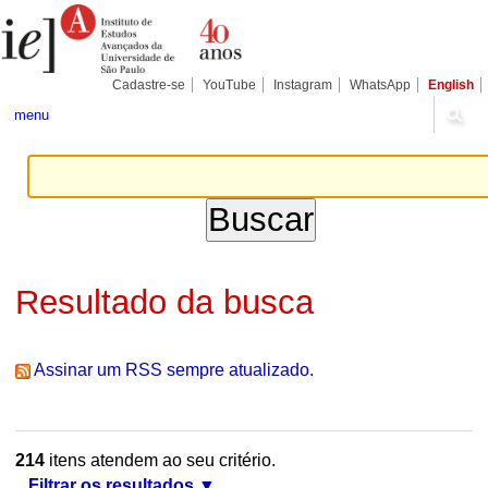
Ir
Ferramentas
Seções
para
Pessoais
o
conteúdo.
|
Cadastre-se
YouTube
Instagram
WhatsApp
English
Ir
para
menu
a
navegação
Resultado da busca
Assinar um RSS sempre atualizado.
214
itens atendem ao seu critério.
Filtrar os resultados