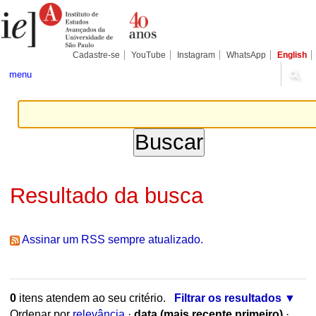
Ir
Ferramentas
para
Pessoais
o
conteúdo.
|
Cadastre-se
YouTube
Instagram
WhatsApp
English
Ir
para
menu
a
navegação
Resultado da busca
Assinar um RSS sempre atualizado.
0
itens atendem ao seu critério.
Filtrar os resultados
Ordenar por
relevância
·
data (mais recente primeiro)
·