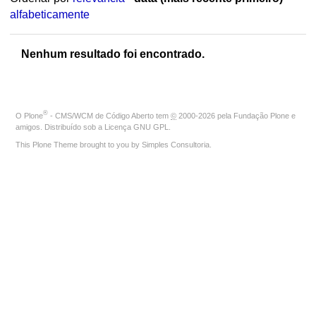
alfabeticamente
Nenhum resultado foi encontrado.
®
O
Plone
- CMS/WCM de Código Aberto
tem
©
2000-2026 pela
Fundação Plone
e
amigos. Distribuído sob a
Licença GNU GPL
.
This Plone Theme brought to you by
Simples Consultoria
.